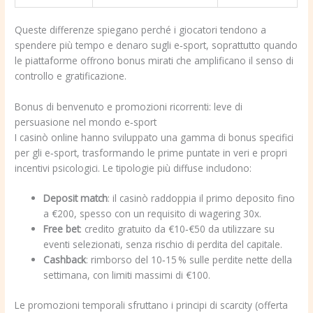
Queste differenze spiegano perché i giocatori tendono a
spendere più tempo e denaro sugli e‑sport, soprattutto quando
le piattaforme offrono bonus mirati che amplificano il senso di
controllo e gratificazione.
Bonus di benvenuto e promozioni ricorrenti: leve di
persuasione nel mondo e‑sport
I casinò online hanno sviluppato una gamma di bonus specifici
per gli e‑sport, trasformando le prime puntate in veri e propri
incentivi psicologici. Le tipologie più diffuse includono:
Deposit match
: il casinò raddoppia il primo deposito fino
a €200, spesso con un requisito di wagering 30x.
Free bet
: credito gratuito da €10‑€50 da utilizzare su
eventi selezionati, senza rischio di perdita del capitale.
Cashback
: rimborso del 10‑15 % sulle perdite nette della
settimana, con limiti massimi di €100.
Le promozioni temporali sfruttano i principi di scarcity (offerta