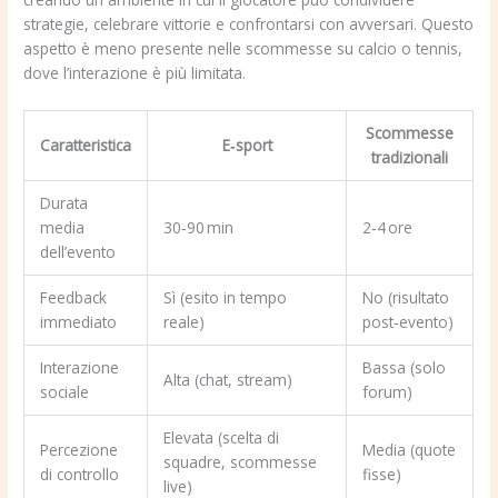
strategie, celebrare vittorie e confrontarsi con avversari. Questo
aspetto è meno presente nelle scommesse su calcio o tennis,
dove l’interazione è più limitata.
Scommesse
Caratteristica
E‑sport
tradizionali
Durata
media
30‑90 min
2‑4 ore
dell’evento
Feedback
Sì (esito in tempo
No (risultato
immediato
reale)
post‑evento)
Interazione
Bassa (solo
Alta (chat, stream)
sociale
forum)
Elevata (scelta di
Percezione
Media (quote
squadre, scommesse
di controllo
fisse)
live)