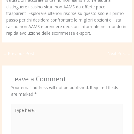
valutazioni accurate di casino non aams sicuri e aiuta a
distinguere i casino sicuri non AAMS da offerte poco
trasparenti. Esplorare ulteriori risorse su questo sito è il primo
passo per chi desidera confrontare le migliori opzioni di lista
casino non AAMS e prendere decisioni informate nel mondo in
rapida evoluzione delle scommesse e‑sport.
←
Previous Post
Next Post
→
Leave a Comment
Your email address will not be published.
Required fields
are marked
*
Type
here..