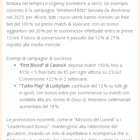
limitata nel tempo) e urgency (contatore a zero). Un esempio
concreto è la campagna “Weekend Blitz” lanciata da
BetArena
nel 2023: per 48 ore, tutti i nuovi utenti hanno ricevuto un free
bet del 100 % sul primo match di
Valorant
, con un bonus
aggiuntivo del 20 % per le scommesse effettuate entro le prime
12 ore. Il tasso di conversione è passato dal 12 % al 27 %
rispetto alla media mensile.
Esempi di campagne di successo
“First Blood” di CasinoX
: deposit match 150 % fino a
€150 + 5 free bets da €5 per ogni vittoria su
CS:GO
.
Conversione +22 % in 2 settimane.
“Turbo Play” di LuckySpin
: cashback del 12 % su tutti gli
e‑sport, con bonus extra per scommesse su eventi con
volatilità alta (es. tornei di
Dota 2
). Retention settimanale
aumentata del 18 %.
Le promozioni ricorrenti, come le “Missioni del Lunedì” o i
“Leaderboard Bonus”, mantengono alta l’attenzione del
giocatore, creando un ciclo di aspettativa e ricompensa che si