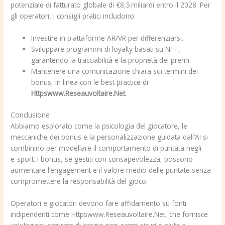
potenziale di fatturato globale di €8,5 miliardi entro il 2028. Per
gli operatori, i consigli pratici includono:
Investire in piattaforme AR/VR per differenziarsi.
Sviluppare programmi di loyalty basati su NFT,
garantendo la tracciabilità e la proprietà dei premi.
Mantenere una comunicazione chiara sui termini dei
bonus, in linea con le best practice di
Httpswww.Reseauvoltaire.Net
.
Conclusione
Abbiamo esplorato come la psicologia del giocatore, le
meccaniche dei bonus e la personalizzazione guidata dall’AI si
combinino per modellare il comportamento di puntata negli
e‑sport. I bonus, se gestiti con consapevolezza, possono
aumentare l’engagement e il valore medio delle puntate senza
compromettere la responsabilità del gioco.
Operatori e giocatori devono fare affidamento su fonti
indipendenti come Httpswww.Reseauvoltaire.Net, che fornisce