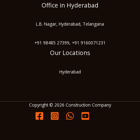
Office in Hyderabad
L.B. Nagar, Hyderabad, Telangana
+91 98485 27399, +91 9160071231
Our Locations
Hyderabad
Copyright © 2026 Construction Company