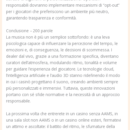
responsabili dovranno implementare meccanismi di “opt‑out”
per i giocatori che preferiscono un ambiente più neutro,
garantendo trasparenza e conformità.
Conclusione – 200 parole
La musica non è più un semplice sottofondo: è una leva
psicologica capace di influenzare la percezione del tempo, le
emozioni e, di conseguenza, le decisioni di scommessa. I
dealer dal vivo, grazie a una formazione specifica, diventano
curatori dell’atmosfera, modulando ritmo, tonalità e volume
per guidare l’esperienza del giocatore. Le tecnologie cloud,
l’intelligenza artificiale e l’audio 3D stanno ridefinendo il modo
in cui i casinò progettano il suono, creando ambienti sempre
più personalizzati e immersivi. Tuttavia, queste innovazioni
portano con sé sfide normative e la necessità di un approccio
responsabile.
La prossima volta che entrerete in un casino senza AAMS, in
una sala slot non AAMS o in un casino online esteri, fermatevi
un attimo e ascoltate: il battito del ritmo, le sfumature della