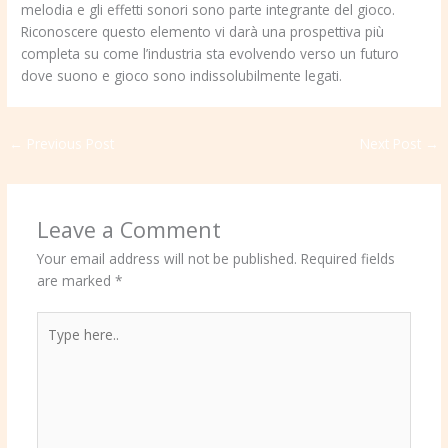
melodia e gli effetti sonori sono parte integrante del gioco.
Riconoscere questo elemento vi darà una prospettiva più
completa su come l’industria sta evolvendo verso un futuro
dove suono e gioco sono indissolubilmente legati.
←
Previous Post
Next Post
→
Leave a Comment
Your email address will not be published.
Required fields
are marked
*
Type
here..