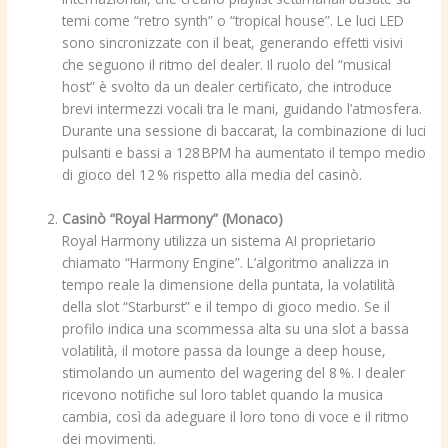
temi come “retro synth” o “tropical house”. Le luci LED
sono sincronizzate con il beat, generando effetti visivi
che seguono il ritmo del dealer. Il ruolo del “musical
host” è svolto da un dealer certificato, che introduce
brevi intermezzi vocali tra le mani, guidando l’atmosfera.
Durante una sessione di baccarat, la combinazione di luci
pulsanti e bassi a 128 BPM ha aumentato il tempo medio
di gioco del 12 % rispetto alla media del casinò.
Casinò “Royal Harmony” (Monaco)
Royal Harmony utilizza un sistema AI proprietario
chiamato “Harmony Engine”. L’algoritmo analizza in
tempo reale la dimensione della puntata, la volatilità
della slot “Starburst” e il tempo di gioco medio. Se il
profilo indica una scommessa alta su una slot a bassa
volatilità, il motore passa da lounge a deep house,
stimolando un aumento del wagering del 8 %. I dealer
ricevono notifiche sul loro tablet quando la musica
cambia, così da adeguare il loro tono di voce e il ritmo
dei movimenti.