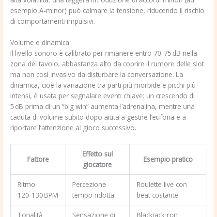
esempio A‑minor) può calmare la tensione, riducendo il rischio
di comportamenti impulsivi.
Volume e dinamica
Il livello sonoro è calibrato per rimanere entro 70‑75 dB nella
zona del tavolo, abbastanza alto da coprire il rumore delle slot
ma non così invasivo da disturbare la conversazione. La
dinamica, cioè la variazione tra parti più morbide e picchi più
intensi, è usata per segnalare eventi chiave: un crescendo di
5 dB prima di un “big win” aumenta l’adrenalina, mentre una
caduta di volume subito dopo aiuta a gestire l’euforia e a
riportare l’attenzione al gioco successivo.
Effetto sul
Fattore
Esempio pratico
giocatore
Ritmo
Percezione
Roulette live con
120‑130 BPM
tempo ridotta
beat costante
Tonalità
Sensazione di
Blackjack con