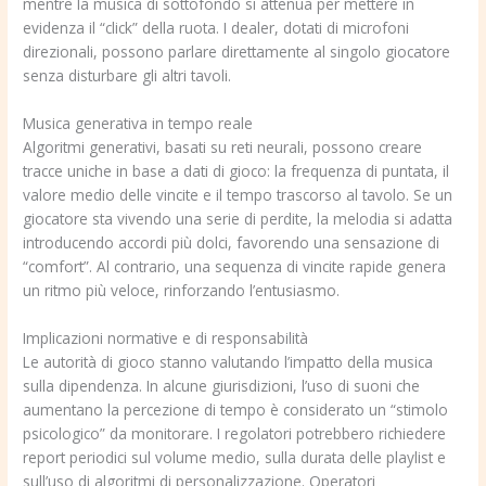
mentre la musica di sottofondo si attenua per mettere in
evidenza il “click” della ruota. I dealer, dotati di microfoni
direzionali, possono parlare direttamente al singolo giocatore
senza disturbare gli altri tavoli.
Musica generativa in tempo reale
Algoritmi generativi, basati su reti neurali, possono creare
tracce uniche in base a dati di gioco: la frequenza di puntata, il
valore medio delle vincite e il tempo trascorso al tavolo. Se un
giocatore sta vivendo una serie di perdite, la melodia si adatta
introducendo accordi più dolci, favorendo una sensazione di
“comfort”. Al contrario, una sequenza di vincite rapide genera
un ritmo più veloce, rinforzando l’entusiasmo.
Implicazioni normative e di responsabilità
Le autorità di gioco stanno valutando l’impatto della musica
sulla dipendenza. In alcune giurisdizioni, l’uso di suoni che
aumentano la percezione di tempo è considerato un “stimolo
psicologico” da monitorare. I regolatori potrebbero richiedere
report periodici sul volume medio, sulla durata delle playlist e
sull’uso di algoritmi di personalizzazione. Operatori