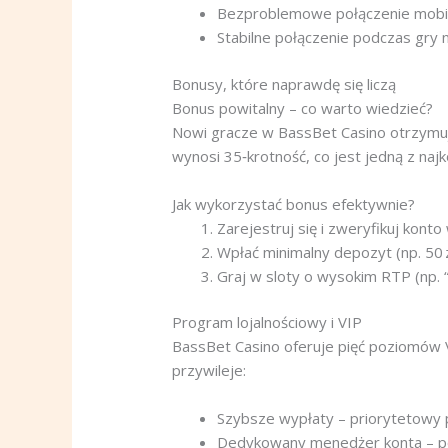
Bezproblemowe połączenie mobiln
Stabilne połączenie podczas gry 
Bonusy, które naprawdę się liczą
Bonus powitalny – co warto wiedzieć?
Nowi gracze w BassBet Casino otrzymu
wynosi 35‑krotność, co jest jedną z najk
Jak wykorzystać bonus efektywnie?
Zarejestruj się i zweryfikuj konto 
Wpłać minimalny depozyt (np. 50 
Graj w sloty o wysokim RTP (np. 
Program lojalnościowy i VIP
BassBet Casino oferuje pięć poziomów 
przywileje:
Szybsze wypłaty – priorytetowy p
Dedykowany menedżer konta – po