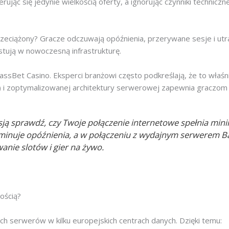
ierując się jedynie wielkością oferty, a ignorując czynniki technic
przeciążony? Gracze odczuwają opóźnienia, przerywane sesje i ut
stują w nowoczesną infrastrukturę.
assBet Casino. Eksperci branżowi często podkreślają, że to właśnie
i zoptymalizowanej architektury serwerowej zapewnia graczom 
esją sprawdź, czy Twoje połączenie internetowe spełnia m
iminuje opóźnienia, a w połączeniu z wydajnym serwerem 
nie slotów i gier na żywo.
ością?
h serwerów w kilku europejskich centrach danych. Dzięki temu: