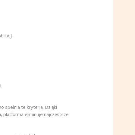
ilnej.
.
 spełnia te kryteria. Dzięki
, platforma eliminuje najczęstsze