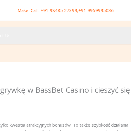
Make Call : +91 98485 27399,+91 9959995036
ct Us
grywkę w BassBet Casino i cieszyć si
y
redbrick
tylko kwestia atrakcyjnych bonusów. To także szybkość działania