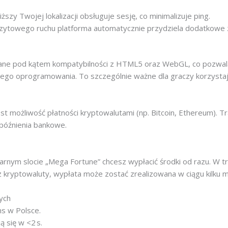
szy Twojej lokalizacji obsługuje sesję, co minimalizuje ping.
ytowego ruchu platforma automatycznie przydziela dodatkowe z
ane pod kątem kompatybilności z HTML5 oraz WebGL, co pozwala
wego oprogramowania. To szczególnie ważne dla graczy korzystaj
t możliwość płatności kryptowalutami (np. Bitcoin, Ethereum). T
opóźnienia bankowe.
arnym slocie „Mega Fortune” chcesz wypłacić środki od razu. W 
z kryptowaluty, wypłata może zostać zrealizowana w ciągu kilku m
nych
ms w Polsce.
ą się w <2 s.