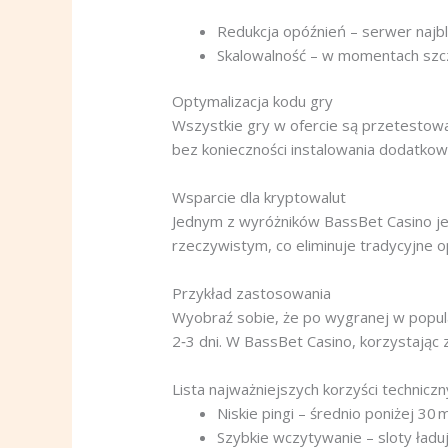
Redukcja opóźnień – serwer najbliż
Skalowalność – w momentach szcz
Optymalizacja kodu gry
Wszystkie gry w ofercie są przetestow
bez konieczności instalowania dodatko
Wsparcie dla kryptowalut
Jednym z wyróżników BassBet Casino jes
rzeczywistym, co eliminuje tradycyjne 
Przykład zastosowania
Wyobraź sobie, że po wygranej w popul
2‑3 dni. W BassBet Casino, korzystając 
Lista najważniejszych korzyści technicz
Niskie pingi – średnio poniżej 30 
Szybkie wczytywanie – sloty ładuj