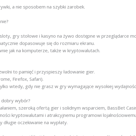
rywki, a nie sposobem na szybki zarobek.
nie?
 sloty, gry stołowe i kasyno na żywo dostępne w przeglądarce mob
atycznie dopasowuje się do rozmiaru ekranu.
nie jak na komputerze, także w kryptowalutach.
zwolni to pamięć i przyspieszy ładowanie gier.
ome, Firefox, Safari).
tylko wtedy, gdy nie grasz w gry wymagające wysokiej wydajności
o dobry wybór?
iałaniem, szeroką ofertą gier i solidnym wsparciem, BassBet Casino
tności kryptowalutami i atrakcyjnemu programowi lojalnościowemu
zy długie oczekiwanie na wypłaty.