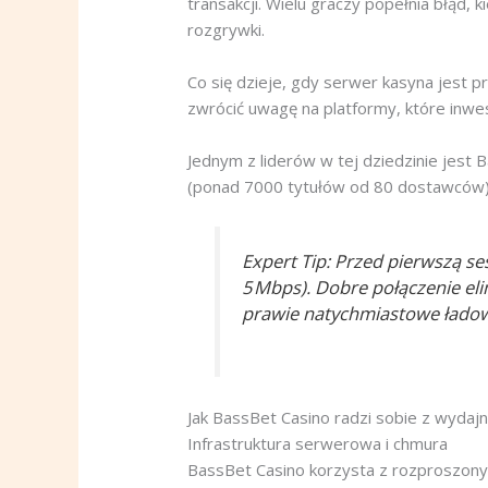
transakcji. Wielu graczy popełnia błąd, k
rozgrywki.
Co się dzieje, gdy serwer kasyna jest 
zwrócić uwagę na platformy, które inwe
Jednym z liderów w tej dziedzinie jest B
(ponad 7000 tytułów od 80 dostawców) 
Expert Tip: Przed pierwszą s
5 Mbps). Dobre połączenie el
prawie natychmiastowe ładowa
Jak BassBet Casino radzi sobie z wydajn
Infrastruktura serwerowa i chmura
BassBet Casino korzysta z rozproszonyc