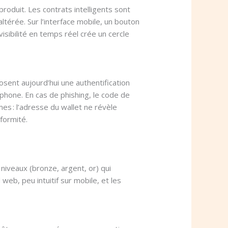
produit. Les contrats intelligents sont
térée. Sur l’interface mobile, un bouton
visibilité en temps réel crée un cercle
osent aujourd’hui une authentification
éphone. En cas de phishing, le code de
mes : l’adresse du wallet ne révèle
formité.
iveaux (bronze, argent, or) qui
web, peu intuitif sur mobile, et les