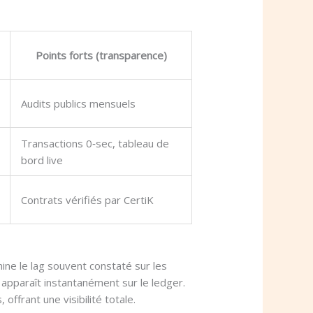
Points forts (transparence)
Audits publics mensuels
Transactions 0‑sec, tableau de
bord live
Contrats vérifiés par CertiK
mine le lag souvent constaté sur les
t apparaît instantanément sur le ledger.
offrant une visibilité totale.