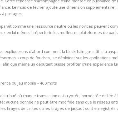
e. Cette tendance s’accompagne d’une montée en puissance de la
iance. Le mois de février ajoute une dimension supplémentaire : la 
 à partager.
paraît comme une ressource neutre où les novices peuvent compa
eux en lui‑même, il répertorie les meilleures plateformes de paris 
 : nous expliquerons d’abord comment la blockchain garantit la tra
rmais « coup de foudre », se déploient sur les applications mobi
tin, afin que même un débutant puisse profiter d’une expérience l
arence du jeu mobile – 460 mots
 distribué où chaque transaction est cryptée, horodatée et liée à
té : aucune donnée ne peut être modifiée sans que le réseau entier
s, les tirages de cartes ou les tirages de jackpot sont enregistrés