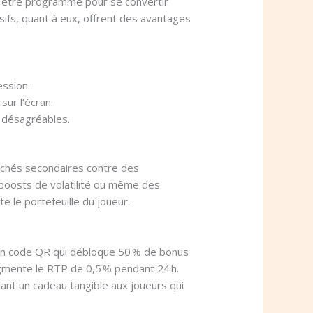
ut être programmé pour se convertir
sifs, quant à eux, offrent des avantages
ession.
sur l’écran.
s désagréables.
rchés secondaires contre des
 boosts de volatilité ou même des
e le portefeuille du joueur.
un code QR qui débloque 50 % de bonus
ugmente le RTP de 0,5 % pendant 24 h.
rant un cadeau tangible aux joueurs qui