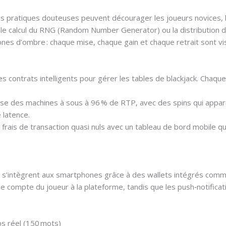
es pratiques douteuses peuvent décourager les joueurs novices, 
el le calcul du RNG (Random Number Generator) ou la distribution 
zones d’ombre : chaque mise, chaque gain et chaque retrait sont vis
es contrats intelligents pour gérer les tables de blackjack. Chaqu
ose des machines à sous à 96 % de RTP, avec des spins qui appar
 latence.
frais de transaction quasi nuls avec un tableau de bord mobile 
) s’intègrent aux smartphones grâce à des wallets intégrés com
e compte du joueur à la plateforme, tandis que les push‑notific
s réel (150 mots)