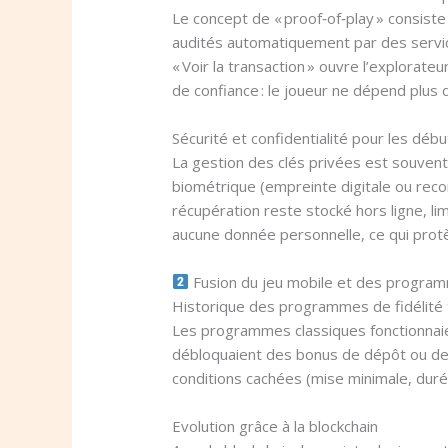
Le concept de « proof‑of‑play » consiste 
audités automatiquement par des service
« Voir la transaction » ouvre l’explorateu
de confiance : le joueur ne dépend plus
Sécurité et confidentialité pour les déb
La gestion des clés privées est souvent 
biométrique (empreinte digitale ou recon
récupération reste stocké hors ligne, li
aucune donnée personnelle, ce qui protèg
Fusion du jeu mobile et des programm
Historique des programmes de fidélité 
Les programmes classiques fonctionnaie
débloquaient des bonus de dépôt ou des t
conditions cachées (mise minimale, durée 
Evolution grâce à la blockchain