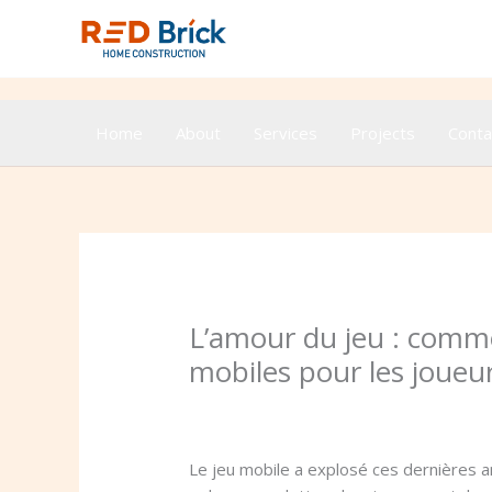
Skip
to
content
Home
About
Services
Projects
Conta
L’amour du jeu : comme
mobiles pour les joueur
Leave a Comment
/
Uncategorized
/ B
Le jeu mobile a explosé ces dernières a