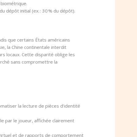
n biométrique.
épôt initial (ex. : 30 % du dépôt).
ndis que certains États américains
, la Chine continentale interdit
s locaux. Cette disparité oblige les
marché sans compromettre la
omatiser la lecture de pièces d’identité
 par le joueur, affichée clairement
 virtuel et de rapports de comportement