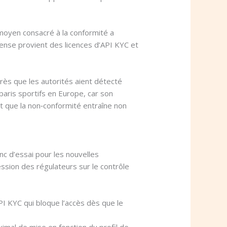
moyen consacré à la conformité a
ense provient des licences d’API KYC et
près que les autorités aient détecté
paris sportifs en Europe, car son
 que la non‑conformité entraîne non
c d’essai pour les nouvelles
ession des régulateurs sur le contrôle
API KYC qui bloque l’accès dès que le