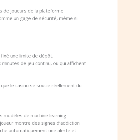
ès de joueurs de la plateforme
 comme un gage de sécurité, même si
fixé une limite de dépôt.
 minutes de jeu continu, ou qui affichent
 que le casino se soucie réellement du
Des modèles de machine learning
n joueur montre des signes d’addiction
enche automatiquement une alerte et