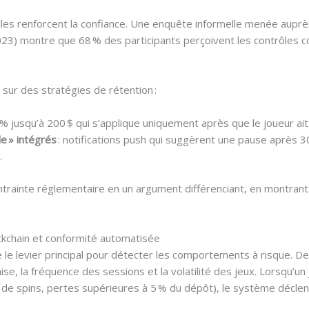
elles renforcent la confiance. Une enquête informelle menée aupr
23) montre que 68 % des participants perçoivent les contrôles
sur des stratégies de rétention :
% jusqu’à 200 $ qui s’applique uniquement après que le joueur ait 
e » intégrés
: notifications push qui suggèrent une pause après 30
.
trainte réglementaire en un argument différenciant, en montrant
ockchain et conformité automatisée
me le levier principal pour détecter les comportements à risque. 
se, la fréquence des sessions et la volatilité des jeux. Lorsqu’u
 de spins, pertes supérieures à 5 % du dépôt), le système décl