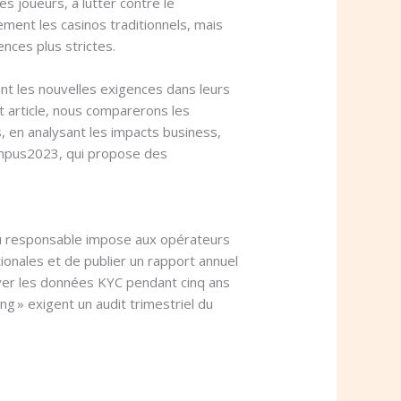
s joueurs, à lutter contre le
ment les casinos traditionnels, mais
ences plus strictes.
ent les nouvelles exigences dans leurs
et article, nous comparerons les
, en analysant les impacts business,
ampus2023, qui propose des
eu responsable impose aux opérateurs
tionales et de publier un rapport annuel
rver les données KYC pendant cinq ans
ng » exigent un audit trimestriel du