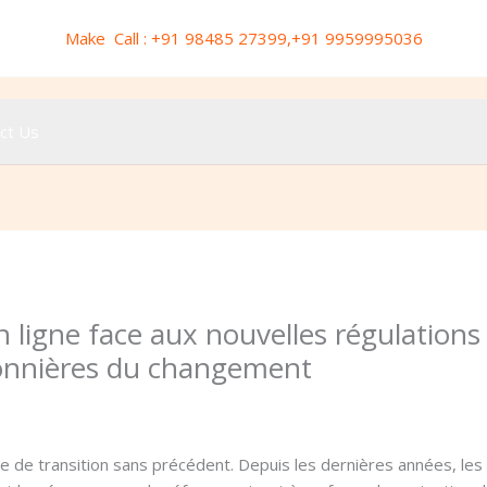
Make Call : +91 98485 27399,+91 9959995036
ct Us
n ligne face aux nouvelles régulations
ionnières du changement
y
redbrick
de de transition sans précédent. Depuis les dernières années, les