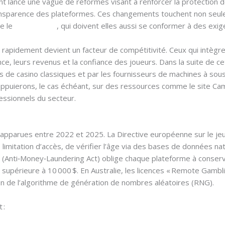
nt lancé une vague de réformes visant à renforcer la protection de
ransparence des plateformes. Ces changements touchent non seule
e le
paris sportif
, qui doivent elles aussi se conformer à des exig
r rapidement devient un facteur de compétitivité. Ceux qui intègr
ce, leurs revenus et la confiance des joueurs. Dans la suite de c
 de casino classiques et par les fournisseurs de machines à sous
appuierons, le cas échéant, sur des ressources comme le site C
essionnels du secteur.
 apparues entre 2022 et 2025. La Directive européenne sur le j
 limitation d’accès, de vérifier l’âge via des bases de données na
ct (Anti‑Money‑Laundering Act) oblige chaque plateforme à conse
 supérieure à 10 000 $. En Australie, les licences « Remote Gambli
on de l’algorithme de génération de nombres aléatoires (RNG).
 :