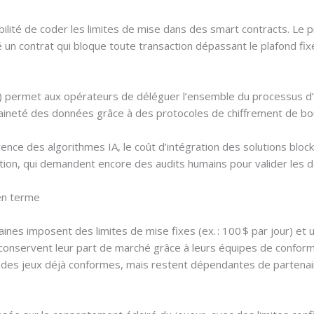
sibilité de coder les limites de mise dans des smart contracts. Le 
 un contrat qui bloque toute transaction dépassant le plafond fixé
) permet aux opérateurs de déléguer l’ensemble du processus d’id
raineté des données grâce à des protocoles de chiffrement de bo
ence des algorithmes IA, le coût d’intégration des solutions block
ation, qui demandent encore des audits humains pour valider les 
yen terme
nes imposent des limites de mise fixes (ex. : 100 $ par jour) et 
 conservent leur part de marché grâce à leurs équipes de conformi
 des jeux déjà conformes, mais restent dépendantes de partenai