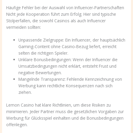
Häufige Fehler bei der Auswahl von Influencer‑Partnerschaften
Nicht jede Kooperation führt zum Erfolg. Hier sind typische
Stolperfallen, die sowohl Casinos als auch Influencer
vermeiden sollten:
Unpassende Zielgruppe: Ein Influencer, der hauptsächlich
Gaming‑Content ohne Casino‑Bezug liefert, erreicht
selten die richtigen Spieler.
Unklare Bonusbedingungen: Wenn der Influencer die
Umsatzbedingungen nicht erklärt, entsteht Frust und
negative Bewertungen.
Mangelnde Transparenz: Fehlende Kennzeichnung von
Werbung kann rechtliche Konsequenzen nach sich
ziehen.
Lemon Casino hat klare Richtlinien, um diese Risiken zu
minimieren. Jeder Partner muss die gesetzlichen Vorgaben zur
Werbung für Glücksspiel einhalten und die Bonusbedingungen
offenlegen.