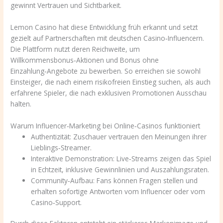
gewinnt Vertrauen und Sichtbarkeit.
Lemon Casino hat diese Entwicklung früh erkannt und setzt
gezielt auf Partnerschaften mit deutschen Casino‑Influencern.
Die Plattform nutzt deren Reichweite, um
Willkommensbonus‑Aktionen und Bonus ohne
Einzahlung‑Angebote zu bewerben. So erreichen sie sowohl
Einsteiger, die nach einem risikofreien Einstieg suchen, als auch
erfahrene Spieler, die nach exklusiven Promotionen Ausschau
halten.
Warum Influencer‑Marketing bei Online‑Casinos funktioniert
Authentizität: Zuschauer vertrauen den Meinungen ihrer
Lieblings‑Streamer.
Interaktive Demonstration: Live‑Streams zeigen das Spiel
in Echtzeit, inklusive Gewinnlinien und Auszahlungsraten.
Community‑Aufbau: Fans können Fragen stellen und
erhalten sofortige Antworten vom Influencer oder vom
Casino‑Support.