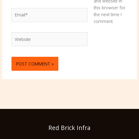
and website in
this browser for
Email*
the next time I
comment.
Website
Red Brick Infra