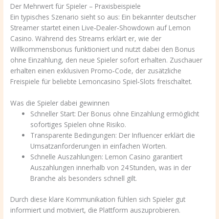
Der Mehrwert für Spieler – Praxisbeispiele
Ein typisches Szenario sieht so aus: Ein bekannter deutscher
Streamer startet einen Live‑Dealer‑Showdown auf Lemon
Casino. Während des Streams erklärt er, wie der
Willkommensbonus funktioniert und nutzt dabei den Bonus
ohne Einzahlung, den neue Spieler sofort erhalten. Zuschauer
erhalten einen exklusiven Promo‑Code, der zusätzliche
Freispiele für beliebte Lemoncasino Spiel‑Slots freischaltet.
Was die Spieler dabei gewinnen
Schneller Start: Der Bonus ohne Einzahlung ermöglicht
sofortiges Spielen ohne Risiko.
Transparente Bedingungen: Der Influencer erklärt die
Umsatzanforderungen in einfachen Worten.
Schnelle Auszahlungen: Lemon Casino garantiert
Auszahlungen innerhalb von 24 Stunden, was in der
Branche als besonders schnell gilt.
Durch diese klare Kommunikation fühlen sich Spieler gut
informiert und motiviert, die Plattform auszuprobieren.