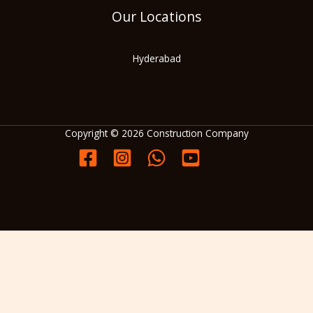
Our Locations
Hyderabad
Copyright © 2026 Construction Company