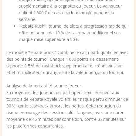
supplémentaire à la cagnotte du joueur. Le vainqueur
obtient 1 500 € de cash‑back accumulé pendant la
semaine.
“Rebate Rush” : tournoi de slots à progression rapide qui
offre un bonus de 10 % de cash‑back additionnel sur
chaque mise supérieure à 50 €.
Le modèle “rebate‑boost” combine le cash‑back quotidien avec
des points de tournoi. Chaque 1 000 points de classement
rapporte 0,5 % de cash‑back supplémentaire, créant ainsi un
effet multiplicateur qui augmente la valeur perçue du tournoi.
Analyse de la rentabilité pour le joueur
En moyenne, les joueurs qui participent régulièrement aux
tournois de Rebate Royale voient leur risque perçu diminuer de
30 %, car le cash‑back amortit les pertes. Cette réduction du
risque encourage des sessions plus longues, avec une durée
moyenne de 45 minutes par connexion, contre 32 minutes sur
les plateformes concurrentes.