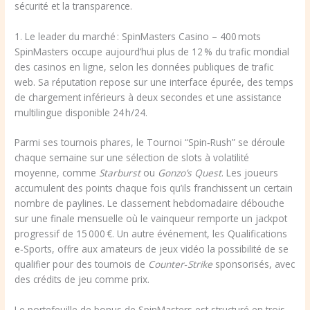
sécurité et la transparence.
1. Le leader du marché : SpinMasters Casino – 400 mots
SpinMasters occupe aujourd’hui plus de 12 % du trafic mondial
des casinos en ligne, selon les données publiques de trafic
web. Sa réputation repose sur une interface épurée, des temps
de chargement inférieurs à deux secondes et une assistance
multilingue disponible 24 h/24.
Parmi ses tournois phares, le Tournoi “Spin‑Rush” se déroule
chaque semaine sur une sélection de slots à volatilité
moyenne, comme
Starburst
ou
Gonzo’s Quest
. Les joueurs
accumulent des points chaque fois qu’ils franchissent un certain
nombre de paylines. Le classement hebdomadaire débouche
sur une finale mensuelle où le vainqueur remporte un jackpot
progressif de 15 000 €. Un autre événement, les Qualifications
e‑Sports, offre aux amateurs de jeux vidéo la possibilité de se
qualifier pour des tournois de
Counter‑Strike
sponsorisés, avec
des crédits de jeu comme prix.
Le portefeuille de bonus de SpinMasters est structuré en trois