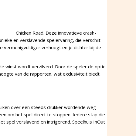
oad slot
Chicken Road. Deze innovatieve crash-
nieke en verslavende spelervaring, die verschilt
de vermenigvuldiger verhoogt en je dichter bij de
e winst wordt verzilverd. Door de speler de optie
 hoogte van de rapporten, wat exclusiviteit biedt.
je kuiken over een steeds drukker wordende weg
en om het spel direct te stoppen. Iedere stap die
et spel verslavend en intrigerend. Speelhuis InOut