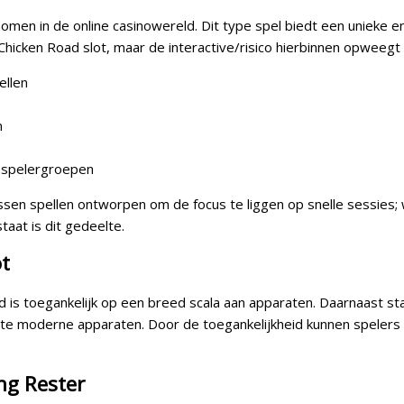
omen in de online casinowereld. Dit type spel biedt een unieke e
n Chicken Road slot, maar de interactive/risico hierbinnen opweeg
ellen
n
e spelergroepen
sen spellen ontworpen om de focus te liggen op snelle sessies;
taat is dit gedeelte.
t
d is toegankelijk op een breed scala aan apparaten. Daarnaast st
ste moderne apparaten. Door de toegankelijkheid kunnen spelers s
ng Rester