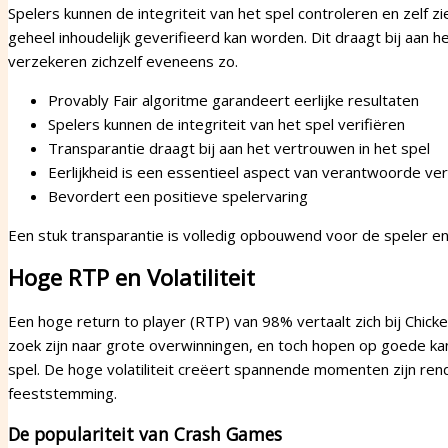
Spelers kunnen de integriteit van het spel controleren en zelf z
geheel inhoudelijk geverifieerd kan worden. Dit draagt bij aan 
verzekeren zichzelf eveneens zo.
Provably Fair algoritme garandeert eerlijke resultaten
Spelers kunnen de integriteit van het spel verifiëren
Transparantie draagt bij aan het vertrouwen in het spel
Eerlijkheid is een essentieel aspect van verantwoorde v
Bevordert een positieve spelervaring
Een stuk transparantie is volledig opbouwend voor de speler en
Hoge RTP en Volatiliteit
Een hoge return to player (RTP) van 98% vertaalt zich bij Chicken
zoek zijn naar grote overwinningen, en toch hopen op goede ka
spel. De hoge volatiliteit creëert spannende momenten zijn re
feeststemming.
De populariteit van Crash Games