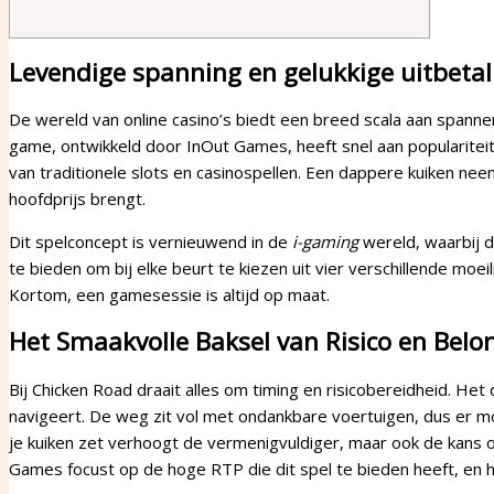
Levendige spanning en gelukkige uitbetali
De wereld van online casino’s biedt een breed scala aan spanne
game, ontwikkeld door InOut Games, heeft snel aan populariteit
van traditionele slots en casinospellen. Een dappere kuiken neem
hoofdprijs brengt.
Dit spelconcept is vernieuwend in de
i-gaming
wereld, waarbij d
te bieden om bij elke beurt te kiezen uit vier verschillende moei
Kortom, een gamesessie is altijd op maat.
Het Smaakvolle Baksel van Risico en Belo
Bij Chicken Road draait alles om timing en risicobereidheid. He
navigeert. De weg zit vol met ondankbare voertuigen, dus er mo
je kuiken zet verhoogt de vermenigvuldiger, maar ook de kans o
Games focust op de hoge RTP die dit spel te bieden heeft, en h