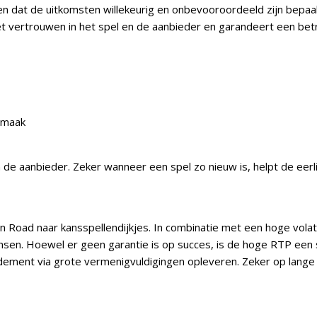
ien dat de uitkomsten willekeurig en onbevooroordeeld zijn bepaal
het vertrouwen in het spel en de aanbieder en garandeert een bet
ermaak
 de aanbieder. Zeker wanneer een spel zo nieuw is, helpt de eerl
 Road naar kansspellendijkjes. In combinatie met een hoge volatili
nsen. Hoewel er geen garantie is op succes, is de hoge RTP een 
ndement via grote vermenigvuldigingen opleveren. Zeker op lange 