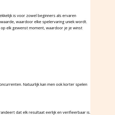
kkelijk is voor zowel beginners als ervaren
nwaarde, waardoor elke spelervaring uniek wordt.
n op elk gewenst moment, waardoor je je winst
oncurrenten. Natuurlijk kan men ook korter spelen
deert dat elk resultaat eerlijk en verifieerbaar is.