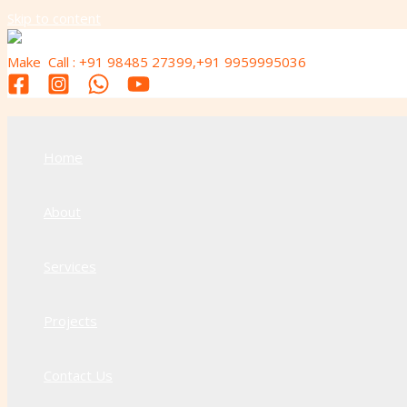
Skip to content
Make Call : +91 98485 27399,+91 9959995036
Home
About
Services
Projects
Contact Us