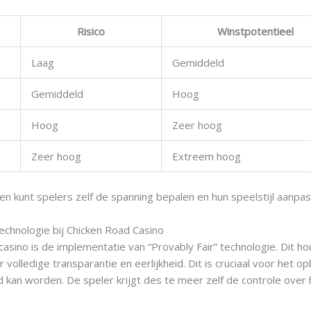
Risico
Winstpotentieel
Laag
Gemiddeld
Gemiddeld
Hoog
Hoog
Zeer hoog
Zeer hoog
Extreem hoog
en kunt spelers zelf de spanning bepalen en hun speelstijl aanpa
echnologie bij Chicken Road Casino
asino is de implementatie van “Provably Fair” technologie. Dit hou
volledige transparantie en eerlijkheid. Dit is cruciaal voor het
d kan worden. De speler krijgt des te meer zelf de controle over h