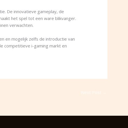
tie. De innovatieve gameplay, de
aakt het spel tot een ware blikvanger.
unnen verwachten.
en en mogelijk zelfs de introductie van
 de competitieve i-gaming markt en
Next Post
→