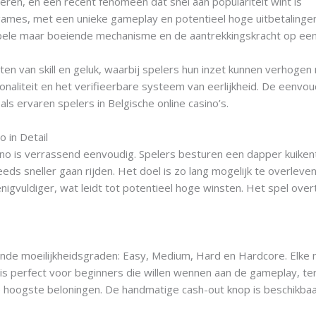
overen, en een recent fenomeen dat snel aan populariteit wint is
Ch
h-games, met een unieke gameplay en potentieel hoge uitbetalinge
pele maar boeiende mechanisme en de aantrekkingskracht op een
n van skill en geluk, waarbij spelers hun inzet kunnen verhogen
naliteit en het verifieerbare systeem van eerlijkheid. De eenvou
ls ervaren spelers in Belgische online casino’s.
 in Detail
no is verrassend eenvoudig. Spelers besturen een dapper kuikent
ds sneller gaan rijden. Het doel is zo lang mogelijk te overleven 
igvuldiger, wat leidt tot potentieel hoge winsten. Het spel overt
lende moeilijkheidsgraden: Easy, Medium, Hard en Hardcore. Elke
y is perfect voor beginners die willen wennen aan de gameplay, t
 hoogste beloningen. De handmatige cash-out knop is beschikbaar z