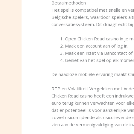
Betaalmethoden
Het spel is compatibel met snelle en ve
Belgische spelers, waardoor spelers alt
conversatiesysteem. Dit draagt echt bij 
Open Chicken Road casino in je m
Maak een account aan of log in.
Maak een inzet via Bancontact o
Geniet van het spel op elk moment
De naadloze mobiele ervaring maakt Chi
RTP en Volatiliteit Vergeleken met An
Chicken Road casino heeft een indrukwe
euro terug kunnen verwachten voor elke 1
dat er potentieel is voor aanzienlijke w
zowel risicomijdende als risicolievende
zien aan de vermenigvuldiging van de in