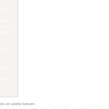
oad
beheer
ly Fair
asino
Road
 met
n van
ino en unieke kansen