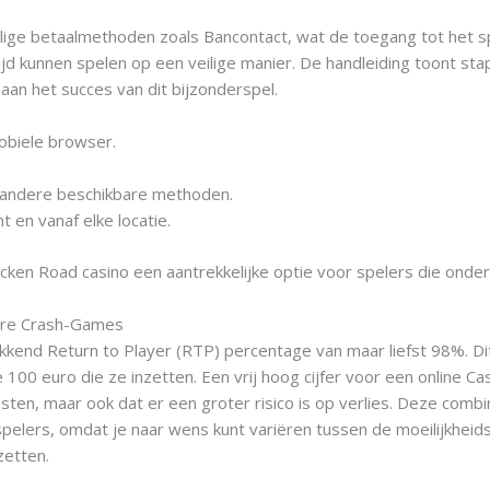
ilige betaalmethoden zoals Bancontact, wat de toegang tot het s
ijd kunnen spelen op een veilige manier. De handleiding toont st
aan het succes van dit bijzonderspel.
obiele browser.
f andere beschikbare methoden.
 en vanaf elke locatie.
cken Road casino een aantrekkelijke optie voor spelers die onde
dere Crash-Games
kkend Return to Player (RTP) percentage van maar liefst 98%. D
00 euro die ze inzetten. Een vrij hoog cijfer voor een online Cas
insten, maar ook dat er een groter risico is op verlies. Deze combi
 spelers, omdat je naar wens kunt variëren tussen de moeilijkheid
zetten.