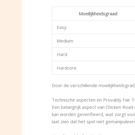
Moeilijkheidsgraad
Easy
Medium
Hard
Hardcore
Door de verschillende moeilijkheidsgrad
Technische aspecten en Provably Fair T
Een belangrijk aspect van Chicken Road c
kan worden geverifieerd, wat zorgt voor 
laat zien dat het spel niet gemanipuleer