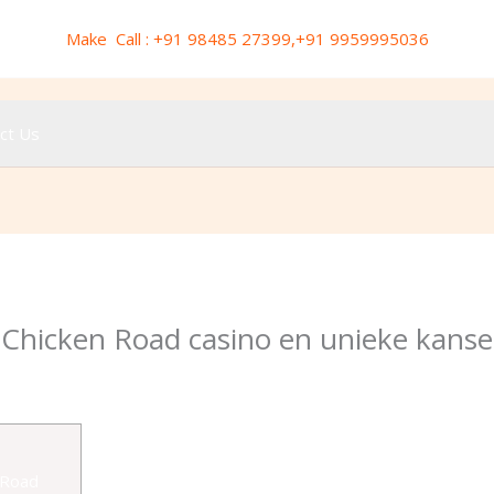
Make Call : +91 98485 27399,+91 9959995036
ct Us
 Chicken Road casino en unieke kans
 Road