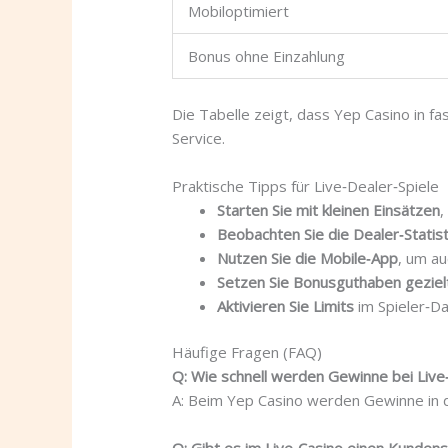
Mobiloptimiert
Bonus ohne Einzahlung
Die Tabelle zeigt, dass Yep Casino in f
Service.
Praktische Tipps für Live‑Dealer‑Spiele
Starten Sie mit kleinen Einsätzen
,
Beobachten Sie die Dealer‑Statis
Nutzen Sie die Mobile‑App
, um au
Setzen Sie Bonusguthaben gezielt
Aktivieren Sie Limits
im Spieler‑D
Häufige Fragen (FAQ)
Q: Wie schnell werden Gewinne bei Live
A: Beim Yep Casino werden Gewinne in de