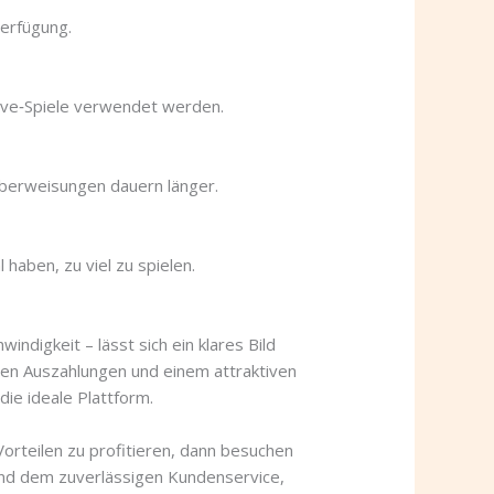
Verfügung.
Live‑Spiele verwendet werden.
küberweisungen dauern länger.
haben, zu viel zu spielen.
ndigkeit – lässt sich ein klares Bild
llen Auszahlungen und einem attraktiven
ie ideale Plattform.
Vorteilen zu profitieren, dann besuchen
 und dem zuverlässigen Kundenservice,