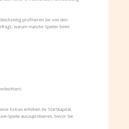
Gleichzeitig profitieren Sie von den
gefragt, warum manche Spieler beim
rleichtert.
se Extras erhöhen Ihr Startkapital,
Live‑Spiele auszuprobieren, bevor Sie