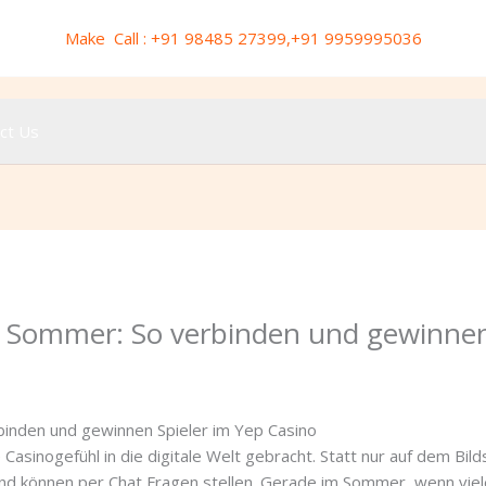
Make Call : +91 98485 27399,+91 9959995036
ct Us
im Sommer: So verbinden und gewinnen
y
redbrick
binden und gewinnen Spieler im Yep Casino
Casinogefühl in die digitale Welt gebracht. Statt nur auf dem Bil
 und können per Chat Fragen stellen. Gerade im Sommer, wenn vie