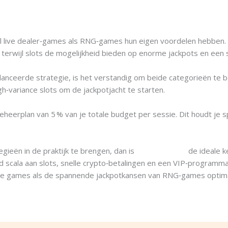
el live dealer‑games als RNG‑games hun eigen voordelen hebben. 
terwijl slots de mogelijkheid bieden op enorme jackpots en een s
anceerde strategie, is het verstandig om beide categorieën te be
h‑variance slots om de jackpotjacht te starten.
heerplan van 5 % van je totale budget per sessie. Dit houdt je sp
gieën in de praktijk te brengen, dan is
Magius Casino
de ideale k
ed scala aan slots, snelle crypto‑betalingen en een VIP‑program
ive games als de spannende jackpotkansen van RNG‑games optima