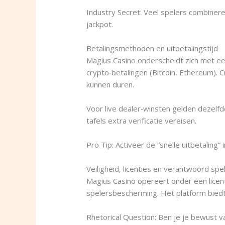
Industry Secret: Veel spelers combinere
jackpot.
Betalingsmethoden en uitbetalingstijd
Magius Casino onderscheidt zich met ee
crypto‑betalingen (Bitcoin, Ethereum). 
kunnen duren.
Voor live dealer‑winsten gelden dezelfd
tafels extra verificatie vereisen.
Pro Tip: Activeer de “snelle uitbetaling
Veiligheid, licenties en verantwoord spe
Magius Casino opereert onder een lice
spelersbescherming. Het platform biedt t
Rhetorical Question: Ben je je bewust v