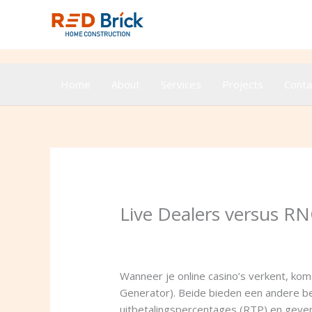
Skip
to
content
Home
About
Services
Projects
Conta
Live Dealers versus RN
Leave a Comment
/
Uncategorized
/ B
Wanneer je online casino’s verkent, ko
Generator). Beide bieden een andere bel
uitbetalingspercentages (RTP) en geven