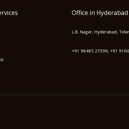
rvices
Office in Hyderabad
L.B. Nagar, Hyderabad, Tela
+91 98485 27399, +91 916
Us