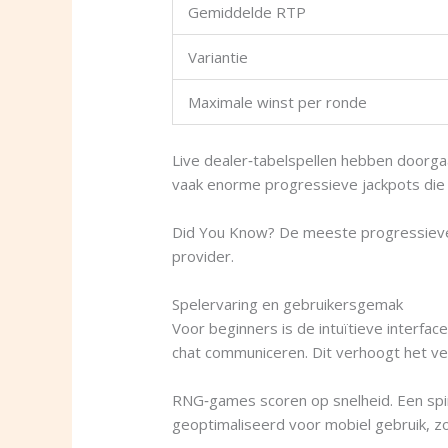
Gemiddelde RTP
Variantie
Maximale winst per ronde
Live dealer‑tabelspellen hebben doorgaa
vaak enorme progressieve jackpots die
Did You Know? De meeste progressieve j
provider.
Spelervaring en gebruikersgemak
Voor beginners is de intuïtieve interface
chat communiceren. Dit verhoogt het ve
RNG‑games scoren op snelheid. Een spin
geoptimaliseerd voor mobiel gebruik, zo