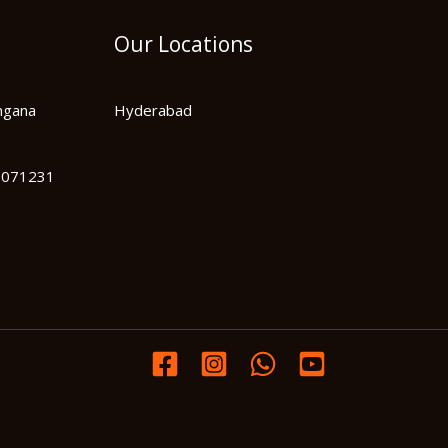
Our Locations
ngana
Hyderabad
0071231