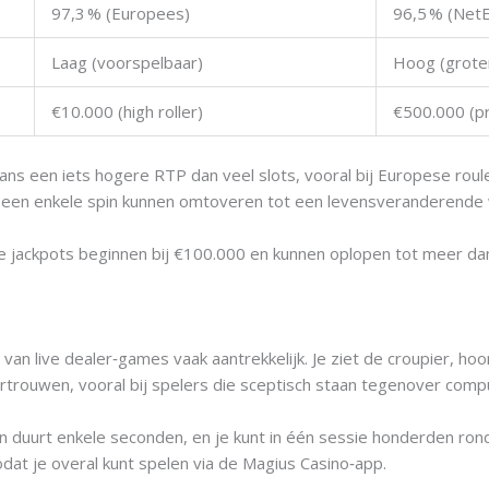
97,3 % (Europees)
96,5 % (NetE
Laag (voorspelbaar)
Hoog (grote
€10.000 (high roller)
€500.000 (pr
ns een iets hogere RTP dan veel slots, vooral bij Europese roulet
 een enkele spin kunnen omtoveren tot een levensveranderende 
ackpots beginnen bij €100.000 en kunnen oplopen tot meer dan €
 van live dealer‑games vaak aantrekkelijk. Je ziet de croupier, hoo
rtrouwen, vooral bij spelers die sceptisch staan tegenover compu
 duurt enkele seconden, en je kunt in één sessie honderden rond
dat je overal kunt spelen via de Magius Casino‑app.