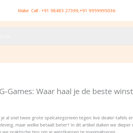
Make Call : +91 98485 27399,+91 9959995036
ct Us
G‑Games: Waar haal je de beste winst
y
redbrick
m je al snel twee grote spelcategorieën tegen: live dealer‑taf
eving, maar welke betaalt beter? In dit artikel duiken we dieper 
 we praktische tips om je winstkansen te maximaliseren.