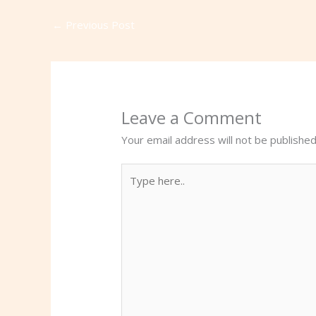
←
Previous Post
Leave a Comment
Your email address will not be published
Type
here..