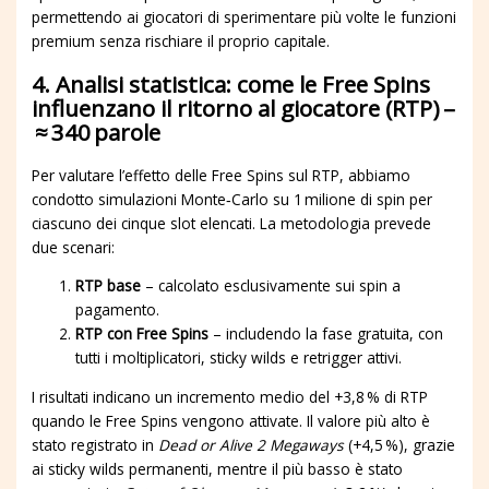
permettendo ai giocatori di sperimentare più volte le funzioni
premium senza rischiare il proprio capitale.
4. Analisi statistica: come le Free Spins
influenzano il ritorno al giocatore (RTP) –
≈ 340 parole
Per valutare l’effetto delle Free Spins sul RTP, abbiamo
condotto simulazioni Monte‑Carlo su 1 milione di spin per
ciascuno dei cinque slot elencati. La metodologia prevede
due scenari:
RTP base
– calcolato esclusivamente sui spin a
pagamento.
RTP con Free Spins
– includendo la fase gratuita, con
tutti i moltiplicatori, sticky wilds e retrigger attivi.
I risultati indicano un incremento medio del +3,8 % di RTP
quando le Free Spins vengono attivate. Il valore più alto è
stato registrato in
Dead or Alive 2 Megaways
(+4,5 %), grazie
ai sticky wilds permanenti, mentre il più basso è stato