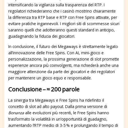
intensificando la vigilanza sulla trasparenza del RTP. I
regolatori richiederanno che i casinò mostrino chiaramente
la differenza tra RTP base e RTP con Free Spins attivate, per
evitare pratiche ingannevoli. I migliori siti di scommesse sicuri
saranno quelli che adotteranno questi standard in anticipo,
guadagnando la fiducia dei giocatori.
In conclusione, il futuro dei Megaways è strettamente legato
all’innovazione delle Free Spins. Con AI, mini‑gioco e
personalizzazione, la prossima generazione di slot promette
esperienze ancora più coinvolgenti, ma richiederà anche una
maggiore attenzione da parte dei giocatori e dei regolatori
per mantenere un gioco equo e responsabile.
Conclusione – ≈ 200 parole
La sinergia tra Megaways e Free Spins ha ridefinito il
concetto di slot ad alto payout. Dalla prima versione di
Bonanza
alle evoluzioni più recenti, le Free Spins hanno
trasformato la volatilità in un’opportunità di guadagno,
aumentando l’RTP medio di 3‑5 % e prolungando il tempo di