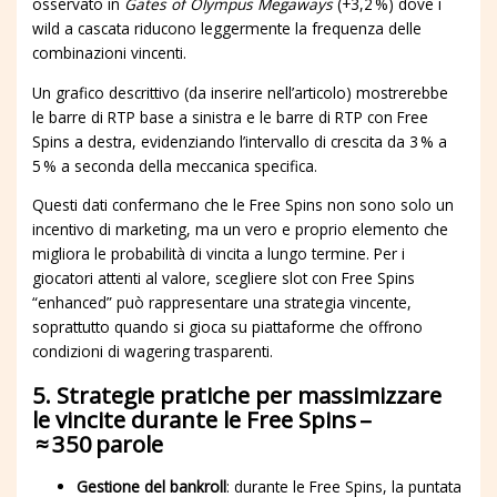
osservato in
Gates of Olympus Megaways
(+3,2 %) dove i
wild a cascata riducono leggermente la frequenza delle
combinazioni vincenti.
Un grafico descrittivo (da inserire nell’articolo) mostrerebbe
le barre di RTP base a sinistra e le barre di RTP con Free
Spins a destra, evidenziando l’intervallo di crescita da 3 % a
5 % a seconda della meccanica specifica.
Questi dati confermano che le Free Spins non sono solo un
incentivo di marketing, ma un vero e proprio elemento che
migliora le probabilità di vincita a lungo termine. Per i
giocatori attenti al valore, scegliere slot con Free Spins
“enhanced” può rappresentare una strategia vincente,
soprattutto quando si gioca su piattaforme che offrono
condizioni di wagering trasparenti.
5. Strategie pratiche per massimizzare
le vincite durante le Free Spins –
≈ 350 parole
Gestione del bankroll
: durante le Free Spins, la puntata