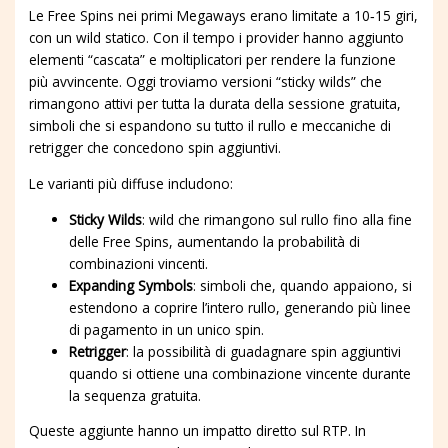
Le Free Spins nei primi Megaways erano limitate a 10‑15 giri,
con un wild statico. Con il tempo i provider hanno aggiunto
elementi “cascata” e moltiplicatori per rendere la funzione
più avvincente. Oggi troviamo versioni “sticky wilds” che
rimangono attivi per tutta la durata della sessione gratuita,
simboli che si espandono su tutto il rullo e meccaniche di
retrigger che concedono spin aggiuntivi.
Le varianti più diffuse includono:
Sticky Wilds
: wild che rimangono sul rullo fino alla fine
delle Free Spins, aumentando la probabilità di
combinazioni vincenti.
Expanding Symbols
: simboli che, quando appaiono, si
estendono a coprire l’intero rullo, generando più linee
di pagamento in un unico spin.
Retrigger
: la possibilità di guadagnare spin aggiuntivi
quando si ottiene una combinazione vincente durante
la sequenza gratuita.
Queste aggiunte hanno un impatto diretto sul RTP. In