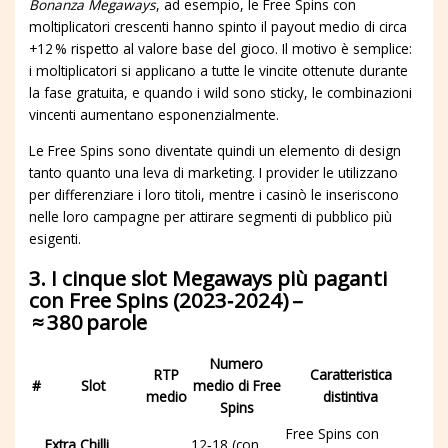
Bonanza Megaways
, ad esempio, le Free Spins con
moltiplicatori crescenti hanno spinto il payout medio di circa
+12 % rispetto al valore base del gioco. Il motivo è semplice:
i moltiplicatori si applicano a tutte le vincite ottenute durante
la fase gratuita, e quando i wild sono sticky, le combinazioni
vincenti aumentano esponenzialmente.
Le Free Spins sono diventate quindi un elemento di design
tanto quanto una leva di marketing. I provider le utilizzano
per differenziare i loro titoli, mentre i casinò le inseriscono
nelle loro campagne per attirare segmenti di pubblico più
esigenti.
3. I cinque slot Megaways più paganti
con Free Spins (2023‑2024) –
≈ 380 parole
Numero
RTP
Caratteristica
#
Slot
medio di Free
medio
distintiva
Spins
Free Spins con
Extra Chilli
12‑18 (con