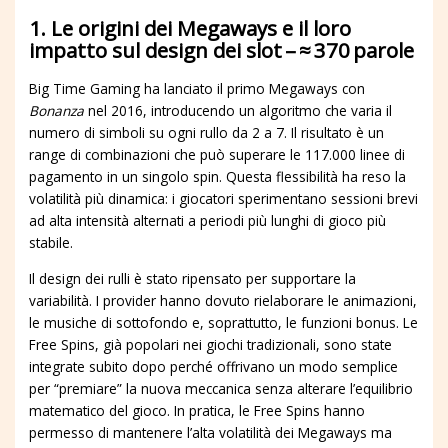
1. Le origini dei Megaways e il loro
impatto sul design dei slot – ≈ 370 parole
Big Time Gaming ha lanciato il primo Megaways con
Bonanza
nel 2016, introducendo un algoritmo che varia il
numero di simboli su ogni rullo da 2 a 7. Il risultato è un
range di combinazioni che può superare le 117.000 linee di
pagamento in un singolo spin. Questa flessibilità ha reso la
volatilità più dinamica: i giocatori sperimentano sessioni brevi
ad alta intensità alternati a periodi più lunghi di gioco più
stabile.
Il design dei rulli è stato ripensato per supportare la
variabilità. I provider hanno dovuto rielaborare le animazioni,
le musiche di sottofondo e, soprattutto, le funzioni bonus. Le
Free Spins, già popolari nei giochi tradizionali, sono state
integrate subito dopo perché offrivano un modo semplice
per “premiare” la nuova meccanica senza alterare l’equilibrio
matematico del gioco. In pratica, le Free Spins hanno
permesso di mantenere l’alta volatilità dei Megaways ma