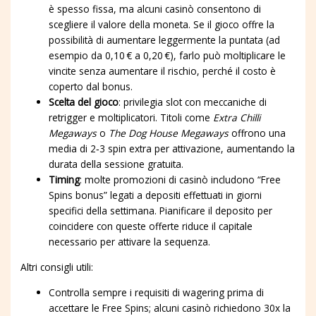
è spesso fissa, ma alcuni casinò consentono di
scegliere il valore della moneta. Se il gioco offre la
possibilità di aumentare leggermente la puntata (ad
esempio da 0,10 € a 0,20 €), farlo può moltiplicare le
vincite senza aumentare il rischio, perché il costo è
coperto dal bonus.
Scelta del gioco
: privilegia slot con meccaniche di
retrigger e moltiplicatori. Titoli come
Extra Chilli
Megaways
o
The Dog House Megaways
offrono una
media di 2‑3 spin extra per attivazione, aumentando la
durata della sessione gratuita.
Timing
: molte promozioni di casinò includono “Free
Spins bonus” legati a depositi effettuati in giorni
specifici della settimana. Pianificare il deposito per
coincidere con queste offerte riduce il capitale
necessario per attivare la sequenza.
Altri consigli utili:
Controlla sempre i requisiti di wagering prima di
accettare le Free Spins; alcuni casinò richiedono 30x la