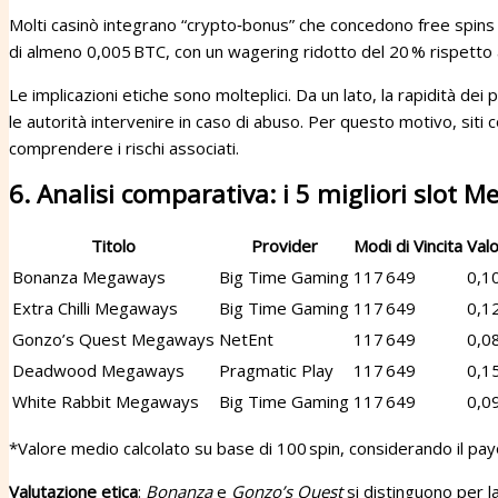
Molti casinò integrano “crypto‑bonus” che concedono free spins s
di almeno 0,005 BTC, con un wagering ridotto del 20 % rispetto a
Le implicazioni etiche sono molteplici. Da un lato, la rapidità de
le autorità intervenire in caso di abuso. Per questo motivo, siti
comprendere i rischi associati.
6. Analisi comparativa: i 5 migliori slot M
Titolo
Provider
Modi di Vincita
Val
Bonanza Megaways
Big Time Gaming
117 649
0,10
Extra Chilli Megaways
Big Time Gaming
117 649
0,12
Gonzo’s Quest Megaways
NetEnt
117 649
0,08
Deadwood Megaways
Pragmatic Play
117 649
0,15
White Rabbit Megaways
Big Time Gaming
117 649
0,09
*Valore medio calcolato su base di 100 spin, considerando il pa
Valutazione etica
:
Bonanza
e
Gonzo’s Quest
si distinguono per l