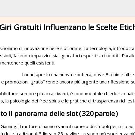
ri Gratuiti Influenzano le Scelte Etic
sinonimo di innovazione nelle slot online. La tecnologia, introdott
bili, facendo impazzire sia i giocatori esperti sia i neofiti. Parall
 mantenere quelli esistenti.
se crypto
hanno aperto una nuova frontiera, dove Bitcoin e altre
 promozioni “gratis” rende ancora più urgente una riflessione sull
icitarie sempre più accattivanti, è fondamentale chiedersi quali si
la psicologia dei free spins e le pratiche di trasparenza richiest
 il panorama delle slot ( 320 parole )
Gaming. Il motore dinamico varia il numero di simboli per rullo a
tà delle tradizionali 5‑linea o 25‑payline, creando un’esperienza più