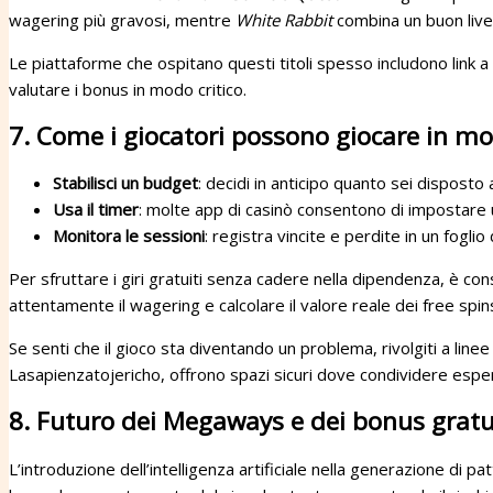
wagering più gravosi, mentre
White Rabbit
combina un buon livel
Le piattaforme che ospitano questi titoli spesso includono link 
valutare i bonus in modo critico.
7. Come i giocatori possono giocare in mod
Stabilisci un budget
: decidi in anticipo quanto sei disposto
Usa il timer
: molte app di casinò consentono di impostare
Monitora le sessioni
: registra vincite e perdite in un fogli
Per sfruttare i giri gratuiti senza cadere nella dipendenza, è cons
attentamente il wagering e calcolare il valore reale dei free spin
Se senti che il gioco sta diventando un problema, rivolgiti a li
Lasapienzatojericho, offrono spazi sicuri dove condividere esperi
8. Futuro dei Megaways e dei bonus gratuit
L’introduzione dell’intelligenza artificiale nella generazione di 