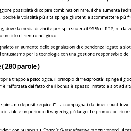
giore possibilità di colpire combinazioni rare, il che aumenta l’adren
poiché la volatilità più alta spinge gli utenti a scommettere più f
 dove la media di vincite per spin supera il 95 % di RTP, ma la vola
un ciclo di rientro nel gioco.
nalato un aumento delle segnalazioni di dipendenza legate a slot
re l’entusiasmo per la tecnologia con una gestione responsabile del
( 280 parole )
pria trappola psicologica. Il principio di “reciprocità” spinge il gi
o” è rafforzata dal fatto che il bonus è spesso limitato a slot ad al
 spins, no deposit required” – accompagnati da timer countdown
to iniziale e un periodo di wagering più lungo. Le promozioni ricorr
riday” con 50 spin su
Gonzo’s Quest Megaways
ogni venerdì. Il t