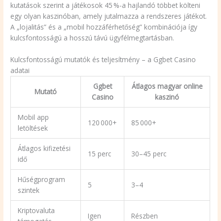
kutatások szerint a játékosok 45 %-a hajlandó többet költeni
egy olyan kaszinóban, amely jutalmazza a rendszeres játékot.
A „lojalitás” és a „mobil hozzáférhetőség” kombinációja így
kulcsfontosságú a hosszú távú ügyfélmegtartásban.
Kulcsfontosságú mutatók és teljesítmény – a Ggbet Casino
adatai
Ggbet
Átlagos magyar online
Mutató
Casino
kaszinó
Mobil app
120 000+
85 000+
letöltések
Átlagos kifizetési
15 perc
30–45 perc
idő
Hűségprogram
5
3–4
szintek
Kriptovaluta
Igen
Részben