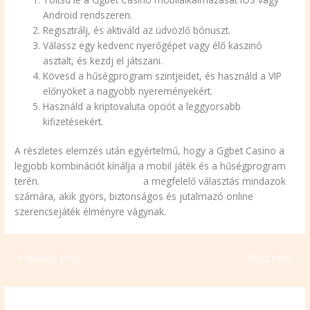
Android rendszeren.
Regisztrálj, és aktiváld az üdvözlő bónuszt.
Válassz egy kedvenc nyerőgépet vagy élő kaszinó
asztalt, és kezdj el játszani.
Kövesd a hűségprogram szintjeidet, és használd a VIP
előnyöket a nagyobb nyereményekért.
Használd a kriptovaluta opciót a leggyorsabb
kifizetésekért.
A részletes elemzés után egyértelmű, hogy a Ggbet Casino a
legjobb kombinációt kínálja a mobil játék és a hűségprogram
terén.
GGBet Casino kaszinó
a megfelelő választás mindazok
számára, akik gyors, biztonságos és jutalmazó online
szerencsejáték élményre vágynak.
←
Previous Post
Next Post
→