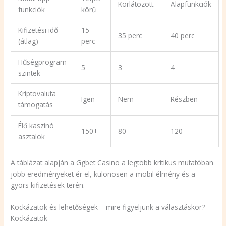
Korlátozott
Alapfunkciók
funkciók
körű
Kifizetési idő
15
35 perc
40 perc
(átlag)
perc
Hűségprogram
5
3
4
szintek
Kriptovaluta
Igen
Nem
Részben
támogatás
Élő kaszinó
150+
80
120
asztalok
A táblázat alapján a Ggbet Casino a legtöbb kritikus mutatóban
jobb eredményeket ér el, különösen a mobil élmény és a
gyors kifizetések terén.
Kockázatok és lehetőségek – mire figyeljünk a választáskor?
Kockázatok