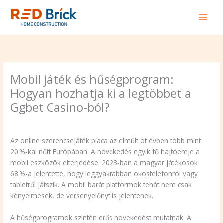
Skip
to
content
Mobil játék és hűségprogram:
Hogyan hozhatja ki a legtöbbet a
Ggbet Casino‑ból?
Leave a Comment
/
Uncategorized
/ By
redbrick
Az online szerencsejáték piaca az elmúlt öt évben több mint
20 %‑kal nőtt Európában. A növekedés egyik fő hajtóereje a
mobil eszközök elterjedése. 2023‑ban a magyar játékosok
68 %-a jelentette, hogy leggyakrabban okostelefonról vagy
tabletről játszik. A mobil barát platformok tehát nem csak
kényelmesek, de versenyelőnyt is jelentenek.
A hűségprogramok szintén erős növekedést mutatnak. A