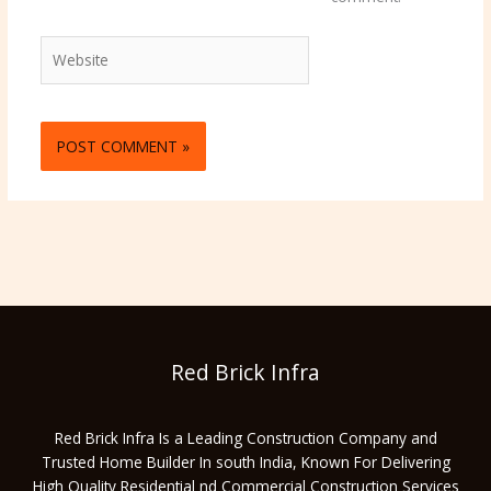
Website
Red Brick Infra
Red Brick Infra Is a Leading Construction Company and
Trusted Home Builder In south India, Known For Delivering
High Quality Residential nd Commercial Construction Services