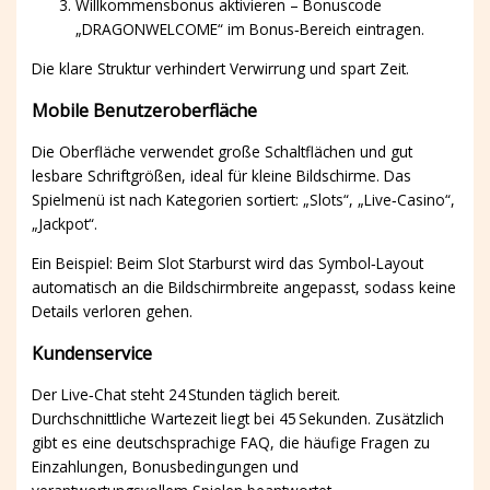
Willkommensbonus aktivieren – Bonuscode
„DRAGONWELCOME“ im Bonus‑Bereich eintragen.
Die klare Struktur verhindert Verwirrung und spart Zeit.
Mobile Benutzeroberfläche
Die Oberfläche verwendet große Schaltflächen und gut
lesbare Schriftgrößen, ideal für kleine Bildschirme. Das
Spielmenü ist nach Kategorien sortiert: „Slots“, „Live‑Casino“,
„Jackpot“.
Ein Beispiel: Beim Slot Starburst wird das Symbol‑Layout
automatisch an die Bildschirmbreite angepasst, sodass keine
Details verloren gehen.
Kundenservice
Der Live‑Chat steht 24 Stunden täglich bereit.
Durchschnittliche Wartezeit liegt bei 45 Sekunden. Zusätzlich
gibt es eine deutschsprachige FAQ, die häufige Fragen zu
Einzahlungen, Bonusbedingungen und