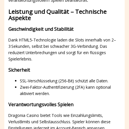
verantwortungsvollem Spielen beantwortet.
Leistung und Qualität – Technische
Aspekte
Geschwindigkeit und Stabilität
Dank HTML5‑Technologie laden die Slots innerhalb von 2–
3 Sekunden, selbst bei schwacher 3G‑Verbindung. Das
reduziert Unterbrechungen und sorgt für ein flüssiges
Spielerlebnis.
Sicherheit
SSL‑Verschlüsselung (256‑Bit) schützt alle Daten.
Zwei‑Faktor‑Authentifizierung (2FA) kann optional
aktiviert werden.
Verantwortungsvolles Spielen
Dragonia Casino bietet Tools wie Einzahlungslimits,
Verlustlimits und Selbstausschluss. Spieler können diese
Einstellungen jederzeit im Account‑Bereich anpassen.