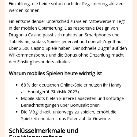
Einzahlung, die beide sofort nach der Registrierung aktiviert
werden können.
Ein entscheidender Unterschied zu vielen Mitbewerbern liegt
in der mobilen Optimierung. Das responsive Design von
Dragonia Casino passt sich nahtlos an Smartphones und
Tablets an, sodass Spieler jederzeit und überall Zugriff auf
über 2.500 Casino Spiele haben. Der schnelle Zugriff auf den
Willkommensbonus und die Bonus ohne Einzahlung macht
den Einstieg besonders attraktiv.
Warum mobiles Spielen heute wichtig ist
68 % der deutschen Online‑Spieler nutzen ihr Handy
als Hauptgerät (Statistik 2023).
Mobile Slots bieten kürzere Ladezeiten und sofortige
Benachrichtigungen über Bonusaktionen.
Die Möglichkeit, unterwegs zu spielen, erhöht die
Spielzeit und damit das Potenzial für Gewinne.
Schlüsselmerkmale und