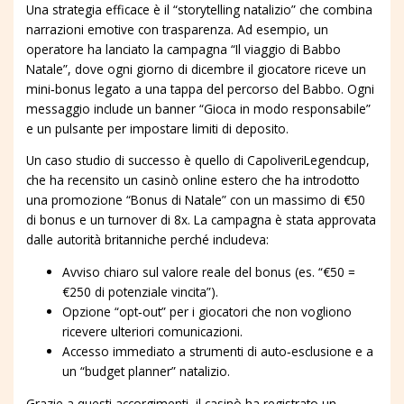
Una strategia efficace è il “storytelling natalizio” che combina
narrazioni emotive con trasparenza. Ad esempio, un
operatore ha lanciato la campagna “Il viaggio di Babbo
Natale”, dove ogni giorno di dicembre il giocatore riceve un
mini‑bonus legato a una tappa del percorso del Babbo. Ogni
messaggio include un banner “Gioca in modo responsabile”
e un pulsante per impostare limiti di deposito.
Un caso studio di successo è quello di CapoliveriLegendcup,
che ha recensito un casinò online estero che ha introdotto
una promozione “Bonus di Natale” con un massimo di €50
di bonus e un turnover di 8x. La campagna è stata approvata
dalle autorità britanniche perché includeva:
Avviso chiaro sul valore reale del bonus (es. “€50 =
€250 di potenziale vincita”).
Opzione “opt‑out” per i giocatori che non vogliono
ricevere ulteriori comunicazioni.
Accesso immediato a strumenti di auto‑esclusione e a
un “budget planner” natalizio.
Grazie a questi accorgimenti, il casinò ha registrato un