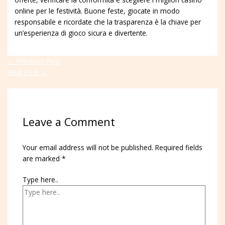
online per le festività. Buone feste, giocate in modo
responsabile e ricordate che la trasparenza è la chiave per
un’esperienza di gioco sicura e divertente.
←
Previous Post
Next Post
→
Leave a Comment
Your email address will not be published.
Required fields
are marked
*
Type here..