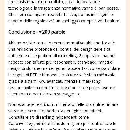
un ecosistema più controllato, dove l’innovazione
tecnologica e la trasparenza normativa vanno di pari passo.
Chi saprà coniugare creatività festiva, bonus intelligenti e
rispetto delle regole avrà un vantaggio competitivo duraturo.
Conclusione – ≈ 200 parole
Abbiamo visto come le recenti normative abbiano forzato
una revisione profonda dei bonus, del design delle slot
natalizie e delle pratiche di marketing. Gli operatori hanno
risposto con offerte più responsabili, cash‑back limitati e
design di slot che mantengono l’appeal festivo senza violare
le regole di RTP e turnover. La sicurezza è stata rafforzata
grazie a sistemi KYC avanzati, mentre il marketing
responsabile ha dimostrato che è possibile promuovere il
divertimento natalizio senza esagerare.
Nonostante le restrizioni, il mercato delle slot online rimane
vibrante e ricco di opportunità per i giocatori attenti.
Consultare siti di ranking indipendenti come
CapoliveriLegendcup è il modo migliore per confrontare le
offerte, verificare la conformità e scegliere i migliori casino