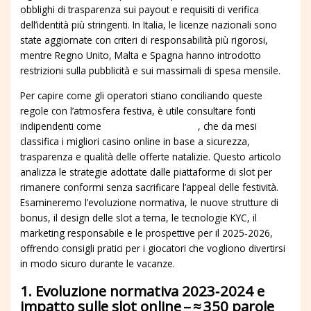
obblighi di trasparenza sui payout e requisiti di verifica
dell’identità più stringenti. In Italia, le licenze nazionali sono
state aggiornate con criteri di responsabilità più rigorosi,
mentre Regno Unito, Malta e Spagna hanno introdotto
restrizioni sulla pubblicità e sui massimali di spesa mensile.
Per capire come gli operatori stiano conciliando queste
regole con l’atmosfera festiva, è utile consultare fonti
indipendenti come
CapoliveriLegendCup
, che da mesi
classifica i migliori casino online in base a sicurezza,
trasparenza e qualità delle offerte natalizie. Questo articolo
analizza le strategie adottate dalle piattaforme di slot per
rimanere conformi senza sacrificare l’appeal delle festività.
Esamineremo l’evoluzione normativa, le nuove strutture di
bonus, il design delle slot a tema, le tecnologie KYC, il
marketing responsabile e le prospettive per il 2025‑2026,
offrendo consigli pratici per i giocatori che vogliono divertirsi
in modo sicuro durante le vacanze.
1. Evoluzione normativa 2023‑2024 e
impatto sulle slot online – ≈ 350 parole