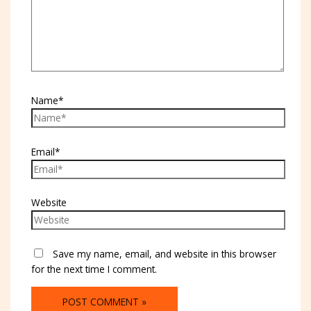
Name*
Email*
Website
Save my name, email, and website in this browser
for the next time I comment.