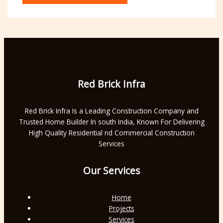
Red Brick Infra
Red Brick Infra Is a Leading Construction Company and
Trusted Home Builder In south India, Known For Delivering
High Quality Residential nd Commercial Construction
Services
Our Services
Home
Projects
Services