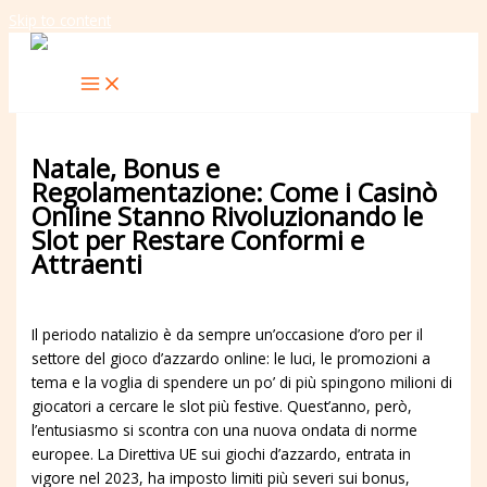
Skip to content
Natale, Bonus e
Regolamentazione: Come i Casinò
Online Stanno Rivoluzionando le
Slot per Restare Conformi e
Attraenti
Leave a Comment
/
Uncategorized
/ By
redbrick
Il periodo natalizio è da sempre un’occasione d’oro per il
settore del gioco d’azzardo online: le luci, le promozioni a
tema e la voglia di spendere un po’ di più spingono milioni di
giocatori a cercare le slot più festive. Quest’anno, però,
l’entusiasmo si scontra con una nuova ondata di norme
europee. La Direttiva UE sui giochi d’azzardo, entrata in
vigore nel 2023, ha imposto limiti più severi sui bonus,