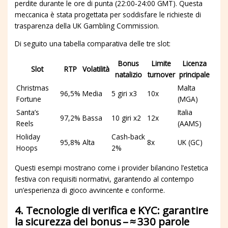
perdite durante le ore di punta (22:00‑24:00 GMT). Questa
meccanica è stata progettata per soddisfare le richieste di
trasparenza della UK Gambling Commission.
Di seguito una tabella comparativa delle tre slot:
Bonus
Limite
Licenza
Slot
RTP
Volatilità
natalizio
turnover
principale
Christmas
Malta
96,5%
Media
5 giri x3
10x
Fortune
(MGA)
Santa’s
Italia
97,2%
Bassa
10 giri x2
12x
Reels
(AAMS)
Holiday
Cash‑back
95,8%
Alta
8x
UK (GC)
Hoops
2%
Questi esempi mostrano come i provider bilancino l’estetica
festiva con requisiti normativi, garantendo al contempo
un’esperienza di gioco avvincente e conforme.
4. Tecnologie di verifica e KYC: garantire
la sicurezza dei bonus – ≈ 330 parole