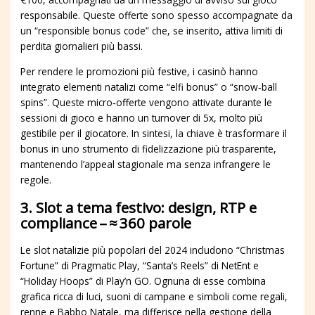
responsabile. Queste offerte sono spesso accompagnate da
un “responsible bonus code” che, se inserito, attiva limiti di
perdita giornalieri più bassi.
Per rendere le promozioni più festive, i casinò hanno
integrato elementi natalizi come “elfi bonus” o “snow‑ball
spins”. Queste micro‑offerte vengono attivate durante le
sessioni di gioco e hanno un turnover di 5x, molto più
gestibile per il giocatore. In sintesi, la chiave è trasformare il
bonus in uno strumento di fidelizzazione più trasparente,
mantenendo l’appeal stagionale ma senza infrangere le
regole.
3. Slot a tema festivo: design, RTP e
compliance – ≈ 360 parole
Le slot natalizie più popolari del 2024 includono “Christmas
Fortune” di Pragmatic Play, “Santa’s Reels” di NetEnt e
“Holiday Hoops” di Play’n GO. Ognuna di esse combina
grafica ricca di luci, suoni di campane e simboli come regali,
renne e Babbo Natale, ma differisce nella gestione della