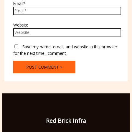
Email*
Website
Save my name, email, and website in this browser
for the next time I comment.
Red Brick Infra