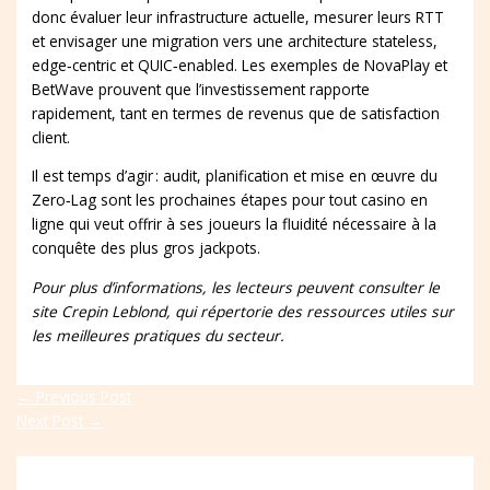
donc évaluer leur infrastructure actuelle, mesurer leurs RTT
et envisager une migration vers une architecture stateless,
edge‑centric et QUIC‑enabled. Les exemples de NovaPlay et
BetWave prouvent que l’investissement rapporte
rapidement, tant en termes de revenus que de satisfaction
client.
Il est temps d’agir : audit, planification et mise en œuvre du
Zero‑Lag sont les prochaines étapes pour tout casino en
ligne qui veut offrir à ses joueurs la fluidité nécessaire à la
conquête des plus gros jackpots.
Pour plus d’informations, les lecteurs peuvent consulter le
site Crepin Leblond, qui répertorie des ressources utiles sur
les meilleures pratiques du secteur.
←
Previous Post
Next Post
→