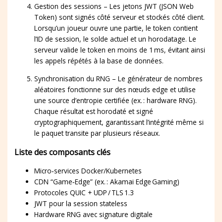
Gestion des sessions – Les jetons JWT (JSON Web
Token) sont signés côté serveur et stockés côté client.
Lorsqu’un joueur ouvre une partie, le token contient
l’ID de session, le solde actuel et un horodatage. Le
serveur valide le token en moins de 1 ms, évitant ainsi
les appels répétés à la base de données.
Synchronisation du RNG – Le générateur de nombres
aléatoires fonctionne sur des nœuds edge et utilise
une source d’entropie certifiée (ex. : hardware RNG).
Chaque résultat est horodaté et signé
cryptographiquement, garantissant l’intégrité même si
le paquet transite par plusieurs réseaux.
Liste des composants clés
Micro‑services Docker/Kubernetes
CDN “Game‑Edge” (ex. : Akamai Edge Gaming)
Protocoles QUIC + UDP / TLS 1.3
JWT pour la session stateless
Hardware RNG avec signature digitale