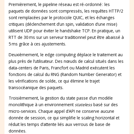
Premièrement, le pipeline réseau est ré‑ordonné : les
paquets de données sont compressés, les requêtes HTTP/2
sont remplacées par le protocole QUIC, et les échanges
critiques (déclenchement d’un spin, validation d’une mise)
utilisent UDP pour éviter le handshake TCP. En pratique, un
RTT de 30 ms sur un serveur traditionnel peut être abaissé à
5 ms grâce à ces ajustements.
Deuxièmement, le edge computing déplace le traitement au
plus près de l’utilisateur. Des nœuds de calcul situés dans les
data‑centers de Paris, Francfort ou Madrid exécutent les
fonctions de calcul du RNG (Random Number Generator) et
les vérifications de solde, ce qui élimine le trajet
transocéanique des paquets.
Troisièmement, la gestion du state passe d’un modèle
monolithique à un environnement
stateless
basé sur des
micro‑services. Chaque appel d’API ne conserve aucune
donnée de session, ce qui simplifie le scaling horizontal et
réduit les temps d’attente liés aux verrous de base de
données.