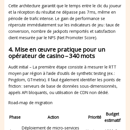
Cette architecture garantit que le temps entre le clic du joueur
et la réception du résultat ne dépasse pas 7 ms, même en
période de trafic intense. Le gain de performance se
répercute immédiatement sur les indicateurs de jeu : taux de
conversion, nombre de jackpots remportés et satisfaction
client mesurée par le NPS (Net Promoter Score).
4. Mise en œuvre pratique pour un
opérateur de casino – 340 mots
Audit initial – La première étape consiste à mesurer le RTT
moyen par région à l’aide d’outils de synthetic testing (ex. :
Pingdom, GTmetrix). Il faut également identifier les points de
friction : serveurs de base de données sous‑dimensionnés,
appels API bloquants, ou utilisation de CDN non dédié.
Road‑map de migration
Budget
Phase
Action
Priorité
estimatif
Déploiement de micro‑services