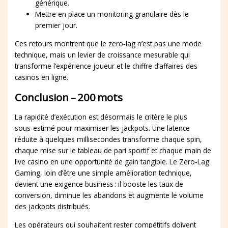
générique.
Mettre en place un monitoring granulaire dès le
premier jour.
Ces retours montrent que le zero‑lag n’est pas une mode
technique, mais un levier de croissance mesurable qui
transforme l’expérience joueur et le chiffre d’affaires des
casinos en ligne.
Conclusion – 200 mots
La rapidité d’exécution est désormais le critère le plus
sous‑estimé pour maximiser les jackpots. Une latence
réduite à quelques millisecondes transforme chaque spin,
chaque mise sur le tableau de pari sportif et chaque main de
live casino en une opportunité de gain tangible. Le Zero‑Lag
Gaming, loin d’être une simple amélioration technique,
devient une exigence business : il booste les taux de
conversion, diminue les abandons et augmente le volume
des jackpots distribués.
Les opérateurs qui souhaitent rester compétitifs doivent