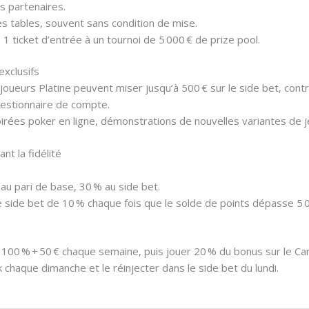
s partenaires.
les tables, souvent sans condition de mise.
= 1 ticket d’entrée à un tournoi de 5 000 € de prize pool.
exclusifs
 joueurs Platine peuvent miser jusqu’à 500 € sur le side bet, cont
gestionnaire de compte.
irées poker en ligne, démonstrations de nouvelles variantes de j
nt la fidélité
é au pari de base, 30 % au side bet.
 side bet de 10 % chaque fois que le solde de points dépasse 5 
 100 % + 50 € chaque semaine, puis jouer 20 % du bonus sur le Ca
 chaque dimanche et le réinjecter dans le side bet du lundi.