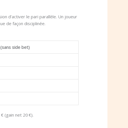
on d’activer le pari parallèle. Un joueur
ue de façon disciplinée.
(sans side bet)
€ (gain net 20 €).