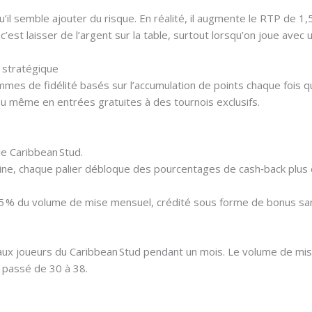
’il semble ajouter du risque. En réalité, il augmente le RTP de 1,
 c’est laisser de l’argent sur la table, surtout lorsqu’on joue avec 
t stratégique
mmes de fidélité basés sur l’accumulation de points chaque fois 
ou même en entrées gratuites à des tournois exclusifs.
 le Caribbean Stud.
tine, chaque palier débloque des pourcentages de cash‑back plus 
15 % du volume de mise mensuel, crédité sous forme de bonus sa
s aux joueurs du Caribbean Stud pendant un mois. Le volume de mi
 passé de 30 à 38.