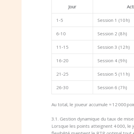
Jour
Act
1‑5
Session 1 (10 h)
6‑10
Session 2 (8 h)
11‑15
Session 3 (12 h)
16‑20
Session 4 (9 h)
21‑25
Session 5 (11 h)
26‑30
Session 6 (7 h)
Au total, le joueur accumule ≈ 12 000 po
3.1. Gestion dynamique du taux de mise
Lorsque les points atteignent 4 000, le j
flexibilité maintient le RTP optimal tout 