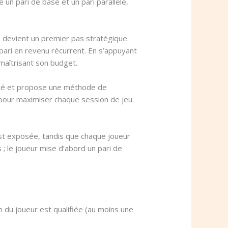
 un pari de base et un pari parallèle,
e
devient un premier pas stratégique.
pari en revenu récurrent. En s’appuyant
maîtrisant son budget.
lité et propose une méthode de
 pour maximiser chaque session de jeu.
 est exposée, tandis que chaque joueur
 ; le joueur mise d’abord un pari de
in du joueur est qualifiée (au moins une