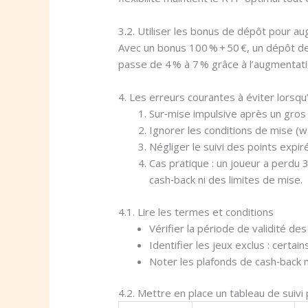
3.2. Utiliser les bonus de dépôt pour 
Avec un bonus 100 % + 50 €, un dépôt de
passe de 4 % à 7 % grâce à l’augmentati
4. Les erreurs courantes à éviter lorsqu’
Sur‑mise impulsive après un gros 
Ignorer les conditions de mise (w
Négliger le suivi des points expir
Cas pratique : un joueur a perdu 
cash‑back ni des limites de mise.
4.1. Lire les termes et conditions
Vérifier la période de validité de
Identifier les jeux exclus : certa
Noter les plafonds de cash‑back 
4.2. Mettre en place un tableau de suivi