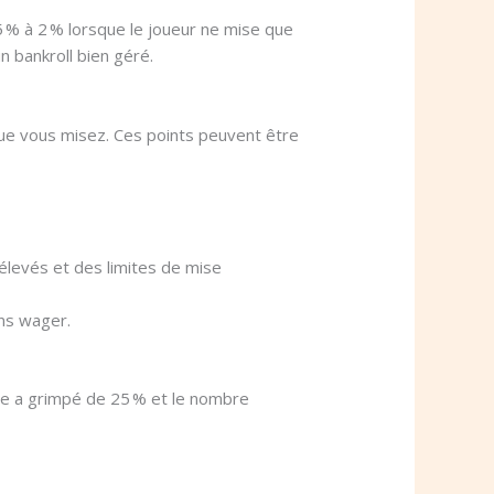
5 % à 2 % lorsque le joueur ne mise que
un bankroll bien géré.
que vous misez. Ces points peuvent être
élevés et des limites de mise
ns wager.
se a grimpé de 25 % et le nombre