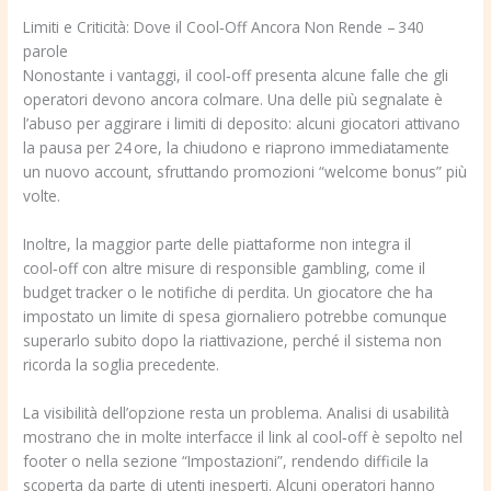
Limiti e Criticità: Dove il Cool‑Off Ancora Non Rende – 340
parole
Nonostante i vantaggi, il cool‑off presenta alcune falle che gli
operatori devono ancora colmare. Una delle più segnalate è
l’abuso per aggirare i limiti di deposito: alcuni giocatori attivano
la pausa per 24 ore, la chiudono e riaprono immediatamente
un nuovo account, sfruttando promozioni “welcome bonus” più
volte.
Inoltre, la maggior parte delle piattaforme non integra il
cool‑off con altre misure di responsible gambling, come il
budget tracker o le notifiche di perdita. Un giocatore che ha
impostato un limite di spesa giornaliero potrebbe comunque
superarlo subito dopo la riattivazione, perché il sistema non
ricorda la soglia precedente.
La visibilità dell’opzione resta un problema. Analisi di usabilità
mostrano che in molte interfacce il link al cool‑off è sepolto nel
footer o nella sezione “Impostazioni”, rendendo difficile la
scoperta da parte di utenti inesperti. Alcuni operatori hanno