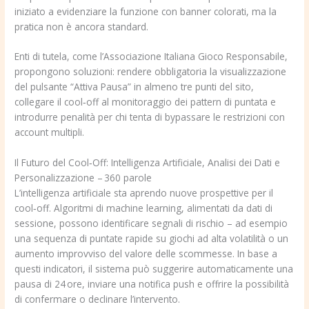
iniziato a evidenziare la funzione con banner colorati, ma la
pratica non è ancora standard.
Enti di tutela, come l’Associazione Italiana Gioco Responsabile,
propongono soluzioni: rendere obbligatoria la visualizzazione
del pulsante “Attiva Pausa” in almeno tre punti del sito,
collegare il cool‑off al monitoraggio dei pattern di puntata e
introdurre penalità per chi tenta di bypassare le restrizioni con
account multipli.
Il Futuro del Cool‑Off: Intelligenza Artificiale, Analisi dei Dati e
Personalizzazione – 360 parole
L’intelligenza artificiale sta aprendo nuove prospettive per il
cool‑off. Algoritmi di machine learning, alimentati da dati di
sessione, possono identificare segnali di rischio – ad esempio
una sequenza di puntate rapide su giochi ad alta volatilità o un
aumento improvviso del valore delle scommesse. In base a
questi indicatori, il sistema può suggerire automaticamente una
pausa di 24 ore, inviare una notifica push e offrire la possibilità
di confermare o declinare l’intervento.