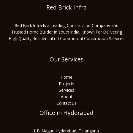
Red Brick Infra
Red Brick Infra Is a Leading Construction Company and
Trusted Home Builder In south India, Known For Delivering
High Quality Residential nd Commercial Construction Services
Our Services
Home
Projects
Services
About
Contact Us
Office in Hyderabad
L.B. Nagar, Hyderabad, Telangana