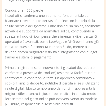
Conclusione – 200 parole
Il cool‑off si conferma uno strumento fondamentale per
bilanciare il divertimento dei casinò online con la tutela della
salute mentale dei giocatori. Offre una pausa rapida, facilmente
attivabile e supportata da normative solide, contribuendo a
spezzare il ciclo di ricompensa che alimenta la dipendenza. Gli
operatori più avanzati, come LeoVegas e Mr Green, hanno già
integrato questa funzionalità in modo fluido, mentre altri
devono ancora migliorare visibilità e integrazione con budget
tracker e sistemi di pagamento.
Prima di registrarsi su un nuovo sito, i giocatori dovrebbero
verificare la presenza del cool‑off, testarne la facilità d’uso e
confrontare le condizioni offerte. Un approccio combinato –
cool‑off, limiti di deposito, notifiche di perdita e, se si utilizzano
valute digitali, blocco temporaneo dei fondi – rappresenta la
migliore difesa contro il gioco problematico. In questo modo
l’ecosistema del gioco online può evolversi verso un modello
più sicuro, responsabile e sostenibile per tutti.