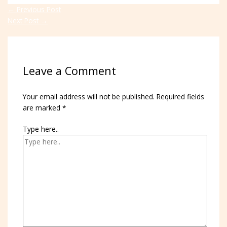
←
Previous Post
Next Post
→
Leave a Comment
Your email address will not be published.
Required fields
are marked
*
Type here..