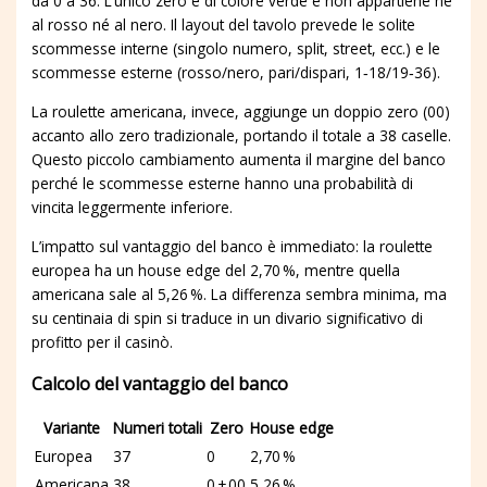
da 0 a 36. L’unico zero è di colore verde e non appartiene né
al rosso né al nero. Il layout del tavolo prevede le solite
scommesse interne (singolo numero, split, street, ecc.) e le
scommesse esterne (rosso/nero, pari/dispari, 1‑18/19‑36).
La roulette americana, invece, aggiunge un doppio zero (00)
accanto allo zero tradizionale, portando il totale a 38 caselle.
Questo piccolo cambiamento aumenta il margine del banco
perché le scommesse esterne hanno una probabilità di
vincita leggermente inferiore.
L’impatto sul vantaggio del banco è immediato: la roulette
europea ha un house edge del 2,70 %, mentre quella
americana sale al 5,26 %. La differenza sembra minima, ma
su centinaia di spin si traduce in un divario significativo di
profitto per il casinò.
Calcolo del vantaggio del banco
Variante
Numeri totali
Zero
House edge
Europea
37
0
2,70 %
Americana
38
0 + 00
5,26 %