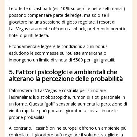
Le offerte di cashback (es. 10 % su perdite nette settimanali)
possono compensare parte dell’edge, ma solo se il
giocatore ha una sessione di gioco regolare. I resort di
Las Vegas raramente offrono cashback, preferendo premi in
hotel o punti fedeltà.
È fondamentale leggere le condizioni: alcuni bonus
escludono le scommesse su roulette americana o
impongono un limite di vincita di €500 per i giri gratuiti.
5. Fattori psicologici e ambientali che
alterano la percezione delle probabilità
L’atmosfera di Las Vegas è costruita per stimolare
l’adrenalina: luci stroboscopiche, rumori di slot, personale in
uniforme. Questa “golf” sensoriale aumenta la percezione di
vincita rapida e può portare i giocatori a sovrastimare le
proprie probabilità.
Al contrario, i casinò online europei offrono un ambiente più
controllato. Il giocatore può regolare il volume, scegliere la