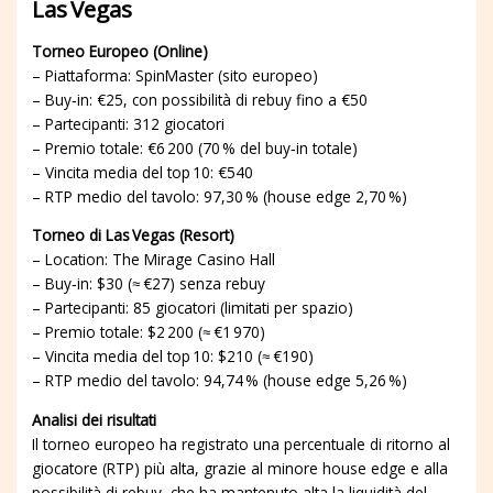
Las Vegas
Torneo Europeo (Online)
– Piattaforma: SpinMaster (sito europeo)
– Buy‑in: €25, con possibilità di rebuy fino a €50
– Partecipanti: 312 giocatori
– Premio totale: €6 200 (70 % del buy‑in totale)
– Vincita media del top 10: €540
– RTP medio del tavolo: 97,30 % (house edge 2,70 %)
Torneo di Las Vegas (Resort)
– Location: The Mirage Casino Hall
– Buy‑in: $30 (≈ €27) senza rebuy
– Partecipanti: 85 giocatori (limitati per spazio)
– Premio totale: $2 200 (≈ €1 970)
– Vincita media del top 10: $210 (≈ €190)
– RTP medio del tavolo: 94,74 % (house edge 5,26 %)
Analisi dei risultati
Il torneo europeo ha registrato una percentuale di ritorno al
giocatore (RTP) più alta, grazie al minore house edge e alla
possibilità di rebuy, che ha mantenuto alta la liquidità del