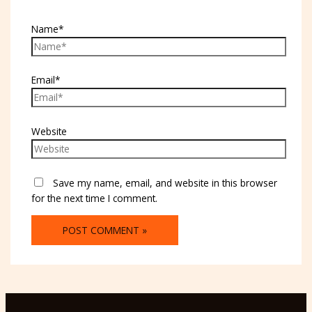
Name*
Email*
Website
Save my name, email, and website in this browser
for the next time I comment.