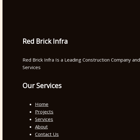
Red Brick Infra
Red Brick Infra Is a Leading Construction Company and
Services
Our Services
Home
Projects
Services
About
Contact Us