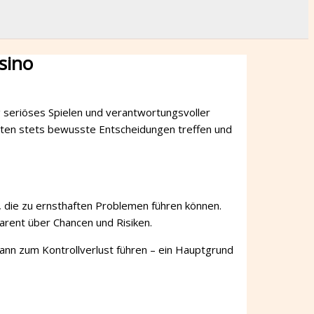
sino
ig seriöses Spielen und verantwortungsvoller
llten stets bewusste Entscheidungen treffen und
, die zu ernsthaften Problemen führen können.
parent über Chancen und Risiken.
kann zum Kontrollverlust führen – ein Hauptgrund