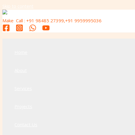
Skip to content
Make Call : +91 98485 27399,+91 9959995036
Home
About
Services
Projects
Contact Us