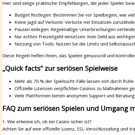
Hier sind einige praktische Empfehlungen, die jeder Spieler beac
Budget festlegen: Bestimmen Sie vor Spielbeginn, wie viel
Keine Jagd auf Verluste: Verluste mit Einsätzen zurückhol
Pausen einlegen: Regelmäßige Unterbrechungen verhinde
Nur echtes Freizeitgeld einsetzen: Kein Geld aus wichti
Nutzung von Tools: Nutzen Sie die Limits und Selbstaussc
Diese Regeln helfen Ihnen, das Spielen genussvoll und kontrollie
„Quick facts“ zur seriösen Spielweise
Mehr als 70 % der Spielsucht-Fälle lassen sich durch frühe 
Offizielle Lizenzen verpflichten Casinos zu Maßnahmen ge
Viele Plattformen bieten anonymen Support und Beratun
FAQ zum seriösen Spielen und Umgang m
1. Wie erkenne ich, ob ein Casino sicher ist?
Achten Sie auf eine offizielle Lizenz, SSL-Verschlüsselung und