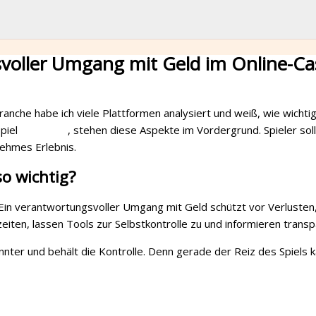
svoller Umgang mit Geld im Online-Ca
ranche habe ich viele Plattformen analysiert und weiß, wie wicht
spiel
art casino
, stehen diese Aspekte im Vordergrund. Spieler so
nehmes Erlebnis.
o wichtig?
 Ein verantwortungsvoller Umgang mit Geld schützt vor Verlusten
zeiten, lassen Tools zur Selbstkontrolle zu und informieren trans
nnter und behält die Kontrolle. Denn gerade der Reiz des Spiels 