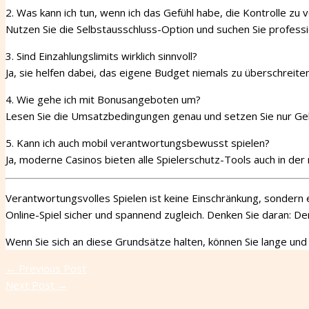
2. Was kann ich tun, wenn ich das Gefühl habe, die Kontrolle zu v
Nutzen Sie die Selbstausschluss-Option und suchen Sie professio
3. Sind Einzahlungslimits wirklich sinnvoll?
Ja, sie helfen dabei, das eigene Budget niemals zu überschreite
4. Wie gehe ich mit Bonusangeboten um?
Lesen Sie die Umsatzbedingungen genau und setzen Sie nur Geld e
5. Kann ich auch mobil verantwortungsbewusst spielen?
Ja, moderne Casinos bieten alle Spielerschutz-Tools auch in der
Verantwortungsvolles Spielen ist keine Einschränkung, sondern 
Online-Spiel sicher und spannend zugleich. Denken Sie daran: De
Wenn Sie sich an diese Grundsätze halten, können Sie lange und
←
Previous Post
Next Post
→