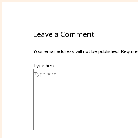
Leave a Comment
Your email address will not be published.
Require
Type here..