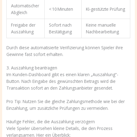
Automatischer
< 10 Minuten
KI‑gestützte Prüfung
Abgleich
Freigabe der
Sofort nach
Keine manuelle
Auszahlung
Bestätigung
Nachbearbeitung
Durch diese automatisierte Verifizierung können Spieler ihre
Gewinne fast sofort erhalten.
3. Auszahlung beantragen
Im Kunden‑Dashboard gibt es einen klaren „Auszahlung“-
Button. Nach Eingabe des gewünschten Betrags wird die
Transaktion sofort an den Zahlungsanbieter gesendet.
Pro Tip: Nutzen Sie die gleiche Zahlungsmethode wie bei der
Einzahlung, um zusätzliche Prüfungen zu vermeiden.
Häufige Fehler, die die Auszahlung verzögern
Viele Spieler übersehen kleine Details, die den Prozess
verlangsamen. Hier ein Überblick: