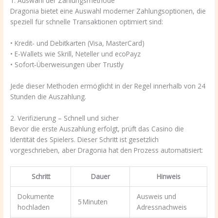
1. Auswahl der Zahlungsmethode
Dragonia bietet eine Auswahl moderner Zahlungsoptionen, die
speziell für schnelle Transaktionen optimiert sind:
• Kredit‑ und Debitkarten (Visa, MasterCard)
• E‑Wallets wie Skrill, Neteller und ecoPayz
• Sofort‑Überweisungen über Trustly
Jede dieser Methoden ermöglicht in der Regel innerhalb von 24
Stunden die Auszahlung.
2. Verifizierung – Schnell und sicher
Bevor die erste Auszahlung erfolgt, prüft das Casino die
Identität des Spielers. Dieser Schritt ist gesetzlich
vorgeschrieben, aber Dragonia hat den Prozess automatisiert:
Schritt
Dauer
Hinweis
Dokumente
Ausweis und
5 Minuten
hochladen
Adressnachweis