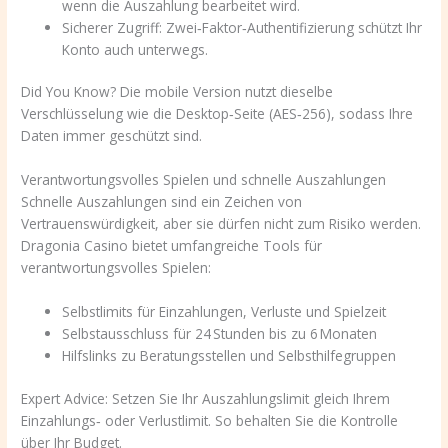
wenn die Auszahlung bearbeitet wird.
Sicherer Zugriff: Zwei‑Faktor‑Authentifizierung schützt Ihr
Konto auch unterwegs.
Did You Know? Die mobile Version nutzt dieselbe
Verschlüsselung wie die Desktop‑Seite (AES‑256), sodass Ihre
Daten immer geschützt sind.
Verantwortungsvolles Spielen und schnelle Auszahlungen
Schnelle Auszahlungen sind ein Zeichen von
Vertrauenswürdigkeit, aber sie dürfen nicht zum Risiko werden.
Dragonia Casino bietet umfangreiche Tools für
verantwortungsvolles Spielen:
Selbstlimits für Einzahlungen, Verluste und Spielzeit
Selbstausschluss für 24 Stunden bis zu 6 Monaten
Hilfslinks zu Beratungsstellen und Selbsthilfegruppen
Expert Advice: Setzen Sie Ihr Auszahlungslimit gleich Ihrem
Einzahlungs‑ oder Verlustlimit. So behalten Sie die Kontrolle
über Ihr Budget.