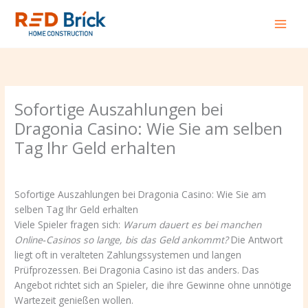
Skip
to
content
Sofortige Auszahlungen bei
Dragonia Casino: Wie Sie am selben
Tag Ihr Geld erhalten
Leave a Comment
/
Uncategorized
/ By
redbrick
Sofortige Auszahlungen bei Dragonia Casino: Wie Sie am
selben Tag Ihr Geld erhalten
Viele Spieler fragen sich:
Warum dauert es bei manchen
Online‑Casinos so lange, bis das Geld ankommt?
Die Antwort
liegt oft in veralteten Zahlungssystemen und langen
Prüfprozessen. Bei Dragonia Casino ist das anders. Das
Angebot richtet sich an Spieler, die ihre Gewinne ohne unnötige
Wartezeit genießen wollen.