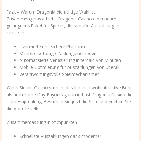
Fazit – Warum Dragonia die richtige Wahl ist
Zusammengefasst bietet Dragonia Casino ein rundum
gelungenes Paket für Spieler, die schnelle Auszahlungen
schätzen:
Lizenzierte und sichere Plattform
Mehrere sofortige Zahlungsmethoden
Automatisierte Verifizierung innerhalb von Minuten
Mobile Optimierung für Auszahlungen von überall
Verantwortungsvolle Spielmechanismen
Wenn Sie ein Casino suchen, das Ihnen sowohl attraktive Boni
als auch Same‑Day‑Payouts garantiert, ist Dragonia Casino die
klare Empfehlung. Besuchen Sie jetzt die Seite und erleben Sie
die Vorteile selbst:
Dragonia Spiel DE
.
Zusammenfassung in Stichpunkten
Schnellste Auszahlungen dank moderner