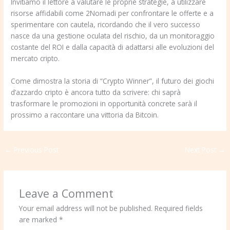
Invitiamo il lettore a valutare le proprie strategie, a utilizzare
risorse affidabili come 2Nomadi per confrontare le offerte e a
sperimentare con cautela, ricordando che il vero successo
nasce da una gestione oculata del rischio, da un monitoraggio
costante del ROI e dalla capacità di adattarsi alle evoluzioni del
mercato cripto.
Come dimostra la storia di “Crypto Winner”, il futuro dei giochi
d’azzardo cripto è ancora tutto da scrivere: chi saprà
trasformare le promozioni in opportunità concrete sarà il
prossimo a raccontare una vittoria da Bitcoin.
←
Previous Post
Next Post
→
Leave a Comment
Your email address will not be published.
Required fields
are marked
*