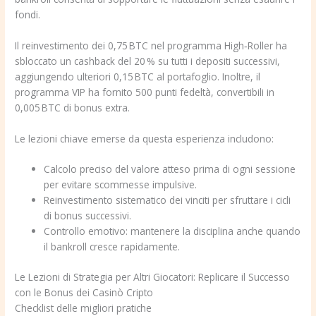
fondi.
Il reinvestimento dei 0,75 BTC nel programma High‑Roller ha
sbloccato un cashback del 20 % su tutti i depositi successivi,
aggiungendo ulteriori 0,15 BTC al portafoglio. Inoltre, il
programma VIP ha fornito 500 punti fedeltà, convertibili in
0,005 BTC di bonus extra.
Le lezioni chiave emerse da questa esperienza includono:
Calcolo preciso del valore atteso prima di ogni sessione
per evitare scommesse impulsive.
Reinvestimento sistematico dei vinciti per sfruttare i cicli
di bonus successivi.
Controllo emotivo: mantenere la disciplina anche quando
il bankroll cresce rapidamente.
Le Lezioni di Strategia per Altri Giocatori: Replicare il Successo
con le Bonus dei Casinò Cripto
Checklist delle migliori pratiche