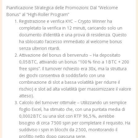
Pianificazione Strategica delle Promozioni: Dal “Welcome
Bonus” al “High‑Roller Program”
Registrazione e verifica KYC – Crypto Winner ha
completato la verifica in 12 minuti, caricando solo un
documento d’identità e una prova di residenza. Questo
ha sbloccato l’accesso immediato al welcome bonus
senza ulteriori ritardi.
Attivazione del bonus di benvenuto – Ha depositato
0,05 BTC, attivando un bonus “100 % fino a 1 BTC + 200
free spins”. Il turnover richiesto era 30x, ma la struttura
dei giochi consentiva di soddisfarlo con una
combinazione di slot a bassa volatilità (per ridurre il
rischio) e slot ad alta volatilità (per massimizzare il valore
atteso).
Calcolo del turnover ottimale – Utilizzando un semplice
foglio Excel, ha stimato che, con una puntata media di
0,0002 BTC su una slot con RTP 96,5 %, avrebbe
bisogno di circa 7 500 spin per completare il requisito. Ha
suddiviso i spin in blocchi da 2 500, monitorando il
profitto netto dopo ciascuna serie.