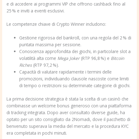
e di accedere ai programmi VIP che offrono cashback fino al
25 % e inviti a eventi esclusivi.
Le competenze chiave di Crypto Winner includono:
Gestione rigorosa del bankroll, con una regola del 2 % di
puntata massima per sessione.
Conoscenza approfondita dei giochi, in particolare slot a
volatilità alta come
Mega Joker
(RTP 96,8 %) e
Bitcoin
Riches
(RTP 97,2 %).
Capacità di valutare rapidamente i termini delle
promozioni, individuando clausole nascoste come limiti
di tempo o restrizioni su determinate categorie di giochi.
La prima decisione strategica è stata la scelta di un casinò che
combinasse un welcome bonus generoso con una piattaforma
di tracking integrata. Dopo aver consultato diverse guide, ha
optato per un sito consigliato da 2Nomadi, dove il pacchetto di
benvenuto superava la media del mercato e la procedura KYC
era completata in pochi minuti.