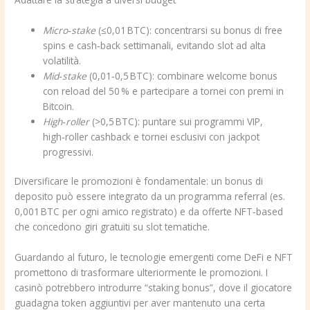
Micro‑stake
(≤0,01 BTC): concentrarsi su bonus di free
spins e cash‑back settimanali, evitando slot ad alta
volatilità.
Mid‑stake
(0,01‑0,5 BTC): combinare welcome bonus
con reload del 50 % e partecipare a tornei con premi in
Bitcoin.
High‑roller
(>0,5 BTC): puntare sui programmi VIP,
high‑roller cashback e tornei esclusivi con jackpot
progressivi.
Diversificare le promozioni è fondamentale: un bonus di
deposito può essere integrato da un programma referral (es.
0,001 BTC per ogni amico registrato) e da offerte NFT‑based
che concedono giri gratuiti su slot tematiche.
Guardando al futuro, le tecnologie emergenti come DeFi e NFT
promettono di trasformare ulteriormente le promozioni. I
casinò potrebbero introdurre “staking bonus”, dove il giocatore
guadagna token aggiuntivi per aver mantenuto una certa