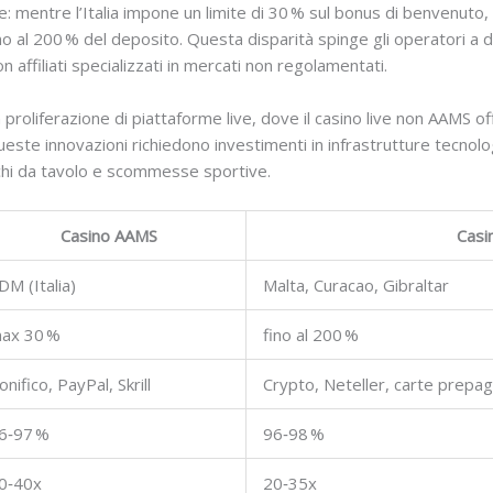
 mentre l’Italia impone un limite di 30 % sul bonus di benvenuto
ino al 200 % del deposito. Questa disparità spinge gli operatori a d
 affiliati specializzati in mercati non regolamentati.
 proliferazione di piattaforme live, dove il casino live non AAMS of
ste innovazioni richiedono investimenti in infrastrutture tecno
iochi da tavolo e scommesse sportive.
Casino AAMS
Casi
DM (Italia)
Malta, Curacao, Gibraltar
ax 30 %
fino al 200 %
onifico, PayPal, Skrill
Crypto, Neteller, carte prepag
6‑97 %
96‑98 %
0‑40x
20‑35x