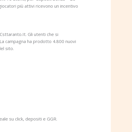
ocatori più attivi ricevono un incentivo
taranto.It. Gli utenti che si
0x. La campagna ha prodotto 4.800 nuovi
l sito.
ale su click, depositi e GGR.