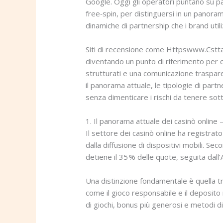
Google. Oggi gli operatori puntano su pa
free‑spin, per distinguersi in un panora
dinamiche di partnership che i brand utili
Siti di recensione come Httpswww.Csttara
diventando un punto di riferimento per c
strutturati e una comunicazione traspare
il panorama attuale, le tipologie di partner
senza dimenticare i rischi da tenere sott
1. Il panorama attuale dei casinò online 
Il settore dei casinò online ha registrat
dalla diffusione di dispositivi mobili. Sec
detiene il 35 % delle quote, seguita dall’
Una distinzione fondamentale è quella t
come il gioco responsabile e il deposit
di giochi, bonus più generosi e metodi d