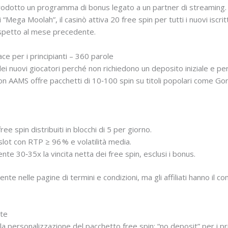
rodotto un programma di bonus legato a un partner di streaming. O
“Mega Moolah”, il casinò attiva 20 free spin per tutti i nuovi iscri
ispetto al mese precedente.
ace per i principianti – 360 parole
e dei nuovi giocatori perché non richiedono un deposito iniziale e 
 non AAMS offre pacchetti di 10‑100 spin su titoli popolari come G
e spin distribuiti in blocchi di 5 per giorno.
slot con RTP ≥ 96 % e volatilità media.
nte 30‑35x la vincita netta dei free spin, esclusi i bonus.
te nelle pagine di termini e condizioni, ma gli affiliati hanno il c
rte
la personalizzazione del pacchetto free spin: “no deposit” per i p