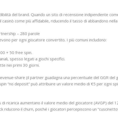
credibilità del brand. Quando un sito di recensione indipendente 
il casinò come più affidabile, riducendo il tasso di abbandono nella
artnership – 280 parole
cevono per ogni giocatore convertito. I più comuni includono:
00 + 50 free spin.
ali, spesso legati a giochi specifici.
te nei primi 30 giorni.
di revenue‑share (il partner guadagna una percentuale del GGR del
spin “no deposit” può attribuire un valore medio di €5 per ogni spi
nus di ricarica aumentano il valore medio del giocatore (AVGP) del 
ck riducono il churn, poiché i giocatori percepiscono un “cuscinetto