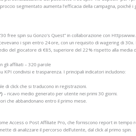
proccio segmentato aumenta l’efficacia della campagna, poiché i gi
30 free spin su Gonzo’s Quest” in collaborazione con Httpswww.Cst
to ricevevano i spin entro 24 ore, con un requisito di wagering di 3
dio del giocatore di €85, superiore del 22 % rispetto alla media de
 gli affiliati – 320 parole
 KPI condivisi e trasparenza. I principali indicatori includono:
e di click che si traducono in registrazioni.
P)
– ricavo medio generato per utente nei primi 30 giorni.
tori che abbandonano entro il primo mese.
ome Access o Post Affiliate Pro, che forniscono report in tempo re
tte di analizzare il percorso dell’utente, dal click al primo spin.