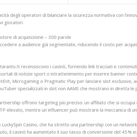
acità degli operatori di bilanciare la sicurezza normativa con l’in
i giocatori.
otore di acquisizione – 300 parole
ccedere a audience già segmentate, riducendo il costo per acquisi
anto.It recensiscono i casinò, fornendo link tracciati e contenut
portali di notizie sport o intrattenimento per inserire banner conte
tEnt, Microgaming o Pragmatic Play per lanciare slot esclusive, 
Tuber specializzati in slot non AAMS che mostrano in diretta le p
partnership offrono targeting più preciso: un affiliato che si occup
 e RTP elevato, mentre un influencer può mostrare la meccanica di u
uckySpin Casino, che ha stretto una partnership con un network di 1
o, il casinò ha aumentato il suo tasso di conversione del 45 % i