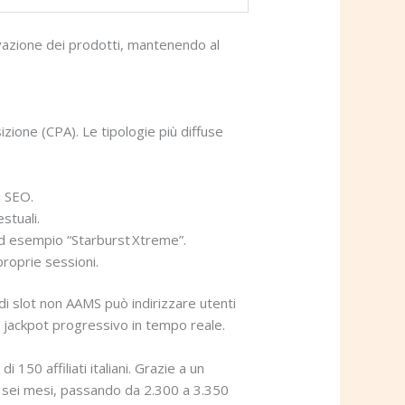
novazione dei prodotti, mantenendo al
zione (CPA). Le tipologie più diffuse
i SEO.
stuali.
ad esempio “Starburst Xtreme”.
roprie sessioni.
a di slot non AAMS può indirizzare utenti
n jackpot progressivo in tempo reale.
50 affiliati italiani. Grazie a un
n sei mesi, passando da 2.300 a 3.350