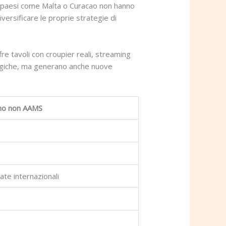
, paesi come Malta o Curacao non hanno
iversificare le proprie strategie di
fre tavoli con croupier reali, streaming
logiche, ma generano anche nuove
no non AAMS
ate internazionali