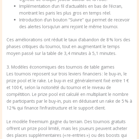
Implémentation d’un fil d’actualités en bas de l’écran,
montrant les paris les plus gros en temps réel.
Introduction d’un bouton “Suivre” qui permet de recevoir
des alertes lorsqu’un ami rejoint le même tournoi.
Ces améliorations ont réduit le taux d’abandon de 8 % lors des
phases critiques du tournoi, tout en augmentant le temps
moyen passé sur la table de 3,4 minutes à 5,1 minutes.
3. Modèles économiques des tournois de table games
Les tournois reposent sur trois leviers financiers : le buy‑in, le
prize pool et le rake. Le buy‑in est généralement fixé entre 1 €
et 100 €, selon la notoriété du tournoi et le niveau de
compétition. Le prize pool est calculé en multipliant le nombre
de participants par le buy‑in, puis en déduisant un rake de 5 % à
12 % qui finance l’infrastructure et le support client.
Le modèle freemium gagne du terrain. Des tournois gratuits
offrent un prize pool limité, mais les joueurs peuvent acheter
des places supplémentaires (« re‑entries ») ou des boosts qui