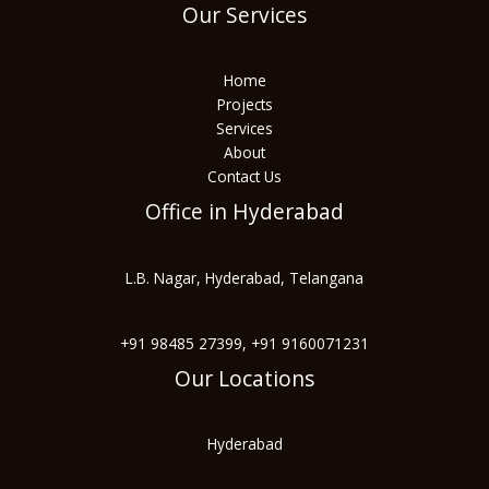
Our Services
Home
Projects
Services
About
Contact Us
Office in Hyderabad
L.B. Nagar, Hyderabad, Telangana
+91 98485 27399, +91 9160071231
Our Locations
Hyderabad