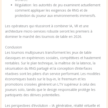
Régulation : les autorités de jeu examinent actuellement
comment appliquer les exigences de RNG et de
protection du joueur aux environnements immersifs.
Les opérateurs qui réussiront à combiner IA, VR et une
architecture micro‑services robuste seront les premiers à
dominer le marché des tournois de table en 2026.
Conclusion
Les tournois multijoueurs transforment les jeux de table
classiques en expériences sociales, compétitives et hautement
rentables. Sur le plan technique, la maîtrise de la latence, la
sécurisation du RNG partagé et la conception d’interfaces
réactives sont les piliers d’un service performant. Les modèles
économiques basés sur le buy‑in, le freemium et les
promotions croisées génèrent un LTV supérieur à celui des
joueurs solo, tandis que le design responsable protège les
participants des dérives potentielles.
Les perspectives d’évolution – IA générative, réalité virtuelle et