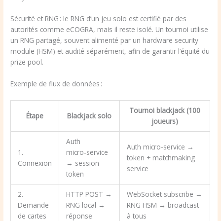
Sécurité et RNG : le RNG d’un jeu solo est certifié par des
autorités comme eCOGRA, mais il reste isolé. Un tournoi utilise
un RNG partagé, souvent alimenté par un hardware security
module (HSM) et audité séparément, afin de garantir l’équité du
prize pool.
Exemple de flux de données :
Tournoi blackjack (100
Étape
Blackjack solo
joueurs)
Auth
Auth micro‑service →
1.
micro‑service
token + matchmaking
Connexion
→ session
service
token
2.
HTTP POST →
WebSocket subscribe →
Demande
RNG local →
RNG HSM → broadcast
de cartes
réponse
à tous