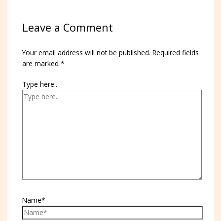
Leave a Comment
Your email address will not be published.
Required fields
are marked
*
Type here..
Name*