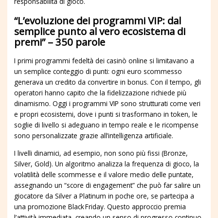
responsabilità di gioco.
“L’evoluzione dei programmi VIP: dal
semplice punto al vero ecosistema di
premi” – 350 parole
I primi programmi fedeltà dei casinò online si limitavano a
un semplice conteggio di punti: ogni euro scommesso
generava un credito da convertire in bonus. Con il tempo, gli
operatori hanno capito che la fidelizzazione richiede più
dinamismo. Oggi i programmi VIP sono strutturati come veri
e propri ecosistemi, dove i punti si trasformano in token, le
soglie di livello si adeguano in tempo reale e le ricompense
sono personalizzate grazie all’intelligenza artificiale.
I livelli dinamici, ad esempio, non sono più fissi (Bronze,
Silver, Gold). Un algoritmo analizza la frequenza di gioco, la
volatilità delle scommesse e il valore medio delle puntate,
assegnando un “score di engagement” che può far salire un
giocatore da Silver a Platinum in poche ore, se partecipa a
una promozione Black Friday. Questo approccio premia
l’attività immediata, creando un senso di progresso continuo.