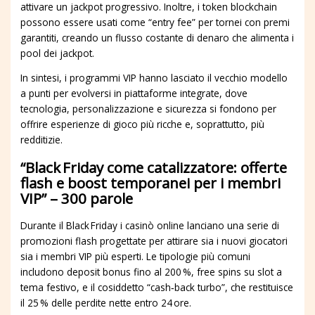
attivare un jackpot progressivo. Inoltre, i token blockchain
possono essere usati come “entry fee” per tornei con premi
garantiti, creando un flusso costante di denaro che alimenta i
pool dei jackpot.
In sintesi, i programmi VIP hanno lasciato il vecchio modello
a punti per evolversi in piattaforme integrate, dove
tecnologia, personalizzazione e sicurezza si fondono per
offrire esperienze di gioco più ricche e, soprattutto, più
redditizie.
“Black Friday come catalizzatore: offerte
flash e boost temporanei per i membri
VIP” – 300 parole
Durante il Black Friday i casinò online lanciano una serie di
promozioni flash progettate per attirare sia i nuovi giocatori
sia i membri VIP più esperti. Le tipologie più comuni
includono deposit bonus fino al 200 %, free spins su slot a
tema festivo, e il cosiddetto “cash‑back turbo”, che restituisce
il 25 % delle perdite nette entro 24 ore.