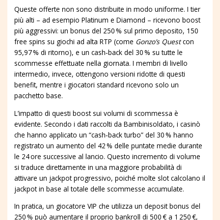
Queste offerte non sono distribuite in modo uniforme. I tier
più alti – ad esempio Platinum e Diamond – ricevono boost
più aggressivi: un bonus del 250 % sul primo deposito, 150
free spins su giochi ad alta RTP (come
Gonzo’s Quest
con
95,97 % di ritorno), e un cash‑back del 30 % su tutte le
scommesse effettuate nella giornata. I membri di livello
intermedio, invece, ottengono versioni ridotte di questi
benefit, mentre i giocatori standard ricevono solo un
pacchetto base.
L’impatto di questi boost sui volumi di scommessa è
evidente. Secondo i dati raccolti da Bambinisoldato, i casinò
che hanno applicato un “cash‑back turbo” del 30 % hanno
registrato un aumento del 42 % delle puntate medie durante
le 24 ore successive al lancio. Questo incremento di volume
si traduce direttamente in una maggiore probabilità di
attivare un jackpot progressivo, poiché molte slot calcolano il
jackpot in base al totale delle scommesse accumulate.
In pratica, un giocatore VIP che utilizza un deposit bonus del
250 % può aumentare il proprio bankroll di 500 € a 1 250 €,