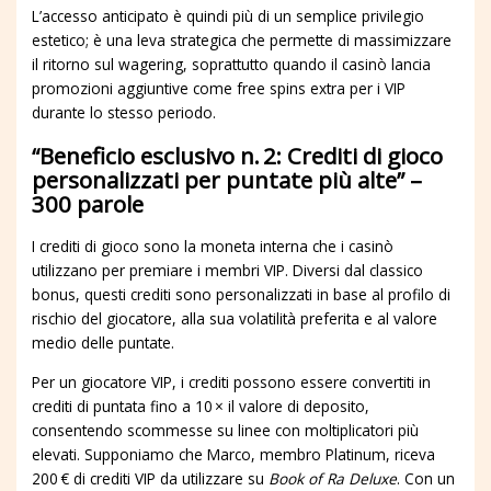
L’accesso anticipato è quindi più di un semplice privilegio
estetico; è una leva strategica che permette di massimizzare
il ritorno sul wagering, soprattutto quando il casinò lancia
promozioni aggiuntive come free spins extra per i VIP
durante lo stesso periodo.
“Beneficio esclusivo n. 2: Crediti di gioco
personalizzati per puntate più alte” –
300 parole
I crediti di gioco sono la moneta interna che i casinò
utilizzano per premiare i membri VIP. Diversi dal classico
bonus, questi crediti sono personalizzati in base al profilo di
rischio del giocatore, alla sua volatilità preferita e al valore
medio delle puntate.
Per un giocatore VIP, i crediti possono essere convertiti in
crediti di puntata fino a 10 × il valore di deposito,
consentendo scommesse su linee con moltiplicatori più
elevati. Supponiamo che Marco, membro Platinum, riceva
200 € di crediti VIP da utilizzare su
Book of Ra Deluxe
. Con un