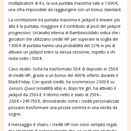
moltiplicatore di 8 x, la sua puntata massima sale a 1 600 €,
una cifra impossibile da raggiungere con un bonus standard.
La correlazione tra puntata massima e jackpot è lineare: più
alta è la puntata, maggiore è il contributo al pool del jackpot
progressivo. Un’analisi interna di Bambinisoldato indica che i
giocatori che utilizzano crediti VIP per superare la soglia dei
1 000 € di puntata hanno una probabilità del 22 % in più di
attivare un jackpot entro la stessa sessione, rispetto a chi
resta sotto i 500 €.
Caso studio: Sofia ha trasformato 50 € di deposito in 250 €
di crediti VIP, grazie a un bonus del 400 % offerto durante il
Black Friday. Con questi crediti, ha scommesso 2 000 € su
Gonzo’s Quest
(volatilità alta) e, dopo tre giri, ha attivato il
jackpot da 250 k €. Il ritorno netto è stato di 250 k –
250 € = 249 750 €, dimostrando come i crediti personalizzati
possano trasformare una piccola somma in una vincita da
sogno.
Il messaggio è chiaro: i crediti VIP non sono semplici regali,
ma strumenti di potenziamento che, se usati con strategia,