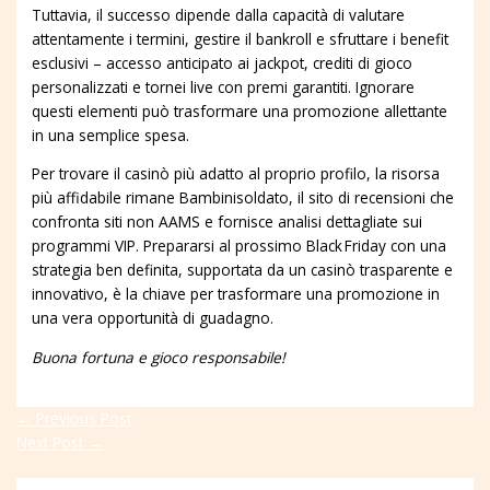
Tuttavia, il successo dipende dalla capacità di valutare
attentamente i termini, gestire il bankroll e sfruttare i benefit
esclusivi – accesso anticipato ai jackpot, crediti di gioco
personalizzati e tornei live con premi garantiti. Ignorare
questi elementi può trasformare una promozione allettante
in una semplice spesa.
Per trovare il casinò più adatto al proprio profilo, la risorsa
più affidabile rimane Bambinisoldato, il sito di recensioni che
confronta siti non AAMS e fornisce analisi dettagliate sui
programmi VIP. Prepararsi al prossimo Black Friday con una
strategia ben definita, supportata da un casinò trasparente e
innovativo, è la chiave per trasformare una promozione in
una vera opportunità di guadagno.
Buona fortuna e gioco responsabile!
←
Previous Post
Next Post
→