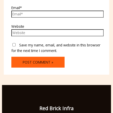
Email*
Website
Save my name, email, and website in this browser
for the next time I comment.
Red Brick Infra