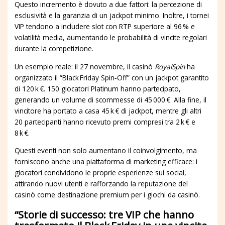
Questo incremento è dovuto a due fattori: la percezione di
esclusività e la garanzia di un jackpot minimo. Inoltre, i tornei
VIP tendono a includere slot con RTP superiore al 96 % e
volatilità media, aumentando le probabilità di vincite regolari
durante la competizione.
Un esempio reale: il 27 novembre, il casinò
RoyalSpin
ha
organizzato il “Black Friday Spin‑Off” con un jackpot garantito
di 120 k €. 150 giocatori Platinum hanno partecipato,
generando un volume di scommesse di 45 000 €. Alla fine, il
vincitore ha portato a casa 45 k € di jackpot, mentre gli altri
20 partecipanti hanno ricevuto premi compresi tra 2 k € e
8 k €.
Questi eventi non solo aumentano il coinvolgimento, ma
forniscono anche una piattaforma di marketing efficace: i
giocatori condividono le proprie esperienze sui social,
attirando nuovi utenti e rafforzando la reputazione del
casinò come destinazione premium per i giochi da casinò.
“Storie di successo: tre VIP che hanno