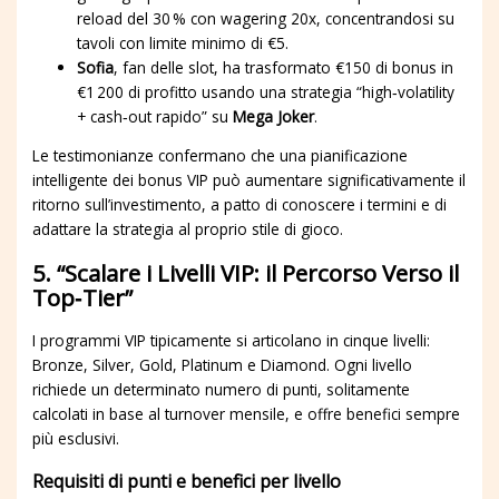
reload del 30 % con wagering 20x, concentrandosi su
tavoli con limite minimo di €5.
Sofia
, fan delle slot, ha trasformato €150 di bonus in
€1 200 di profitto usando una strategia “high‑volatility
+ cash‑out rapido” su
Mega Joker
.
Le testimonianze confermano che una pianificazione
intelligente dei bonus VIP può aumentare significativamente il
ritorno sull’investimento, a patto di conoscere i termini e di
adattare la strategia al proprio stile di gioco.
5. “Scalare i Livelli VIP: il Percorso Verso il
Top‑Tier”
I programmi VIP tipicamente si articolano in cinque livelli:
Bronze, Silver, Gold, Platinum e Diamond. Ogni livello
richiede un determinato numero di punti, solitamente
calcolati in base al turnover mensile, e offre benefici sempre
più esclusivi.
Requisiti di punti e benefici per livello