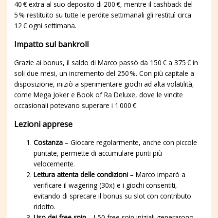
40 € extra al suo deposito di 200 €, mentre il cashback del
5 % restituito su tutte le perdite settimanali gli restituì circa
12 € ogni settimana.
Impatto sul bankroll
Grazie ai bonus, il saldo di Marco passò da 150 € a 375 € in
soli due mesi, un incremento del 250 %. Con più capitale a
disposizione, iniziò a sperimentare giochi ad alta volatilità,
come Mega Joker e Book of Ra Deluxe, dove le vincite
occasionali potevano superare i 1 000 €.
Lezioni apprese
Costanza
– Giocare regolarmente, anche con piccole
puntate, permette di accumulare punti più
velocemente.
Lettura attenta delle condizioni
– Marco imparò a
verificare il wagering (30x) e i giochi consentiti,
evitando di sprecare il bonus su slot con contributo
ridotto.
Uso dei free spin
– I 50 free spin iniziali generarono