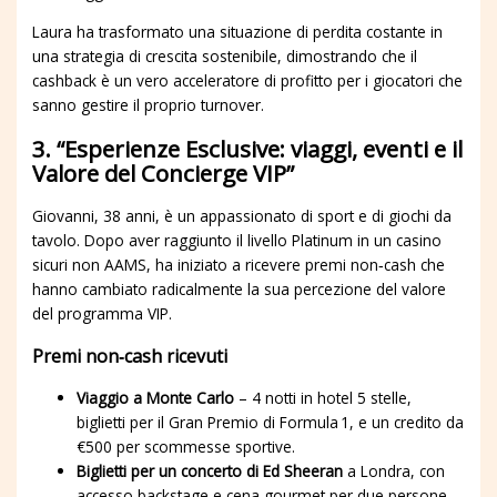
Laura ha trasformato una situazione di perdita costante in
una strategia di crescita sostenibile, dimostrando che il
cashback è un vero acceleratore di profitto per i giocatori che
sanno gestire il proprio turnover.
3. “Esperienze Esclusive: viaggi, eventi e il
Valore del Concierge VIP”
Giovanni, 38 anni, è un appassionato di sport e di giochi da
tavolo. Dopo aver raggiunto il livello Platinum in un casino
sicuri non AAMS, ha iniziato a ricevere premi non‑cash che
hanno cambiato radicalmente la sua percezione del valore
del programma VIP.
Premi non‑cash ricevuti
Viaggio a Monte Carlo
– 4 notti in hotel 5 stelle,
biglietti per il Gran Premio di Formula 1, e un credito da
€500 per scommesse sportive.
Biglietti per un concerto di Ed Sheeran
a Londra, con
accesso backstage e cena gourmet per due persone.