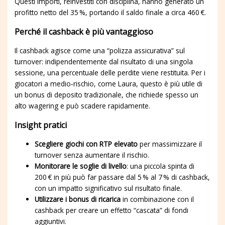
Questi importi, reinvestiti con disciplina, hanno generato un
profitto netto del 35 %, portando il saldo finale a circa 460 €.
Perché il cashback è più vantaggioso
Il cashback agisce come una “polizza assicurativa” sul
turnover: indipendentemente dal risultato di una singola
sessione, una percentuale delle perdite viene restituita. Per i
giocatori a medio‑rischio, come Laura, questo è più utile di
un bonus di deposito tradizionale, che richiede spesso un
alto wagering e può scadere rapidamente.
Insight pratici
Scegliere giochi con RTP elevato
per massimizzare il
turnover senza aumentare il rischio.
Monitorare le soglie di livello
: una piccola spinta di
200 € in più può far passare dal 5 % al 7 % di cashback,
con un impatto significativo sul risultato finale.
Utilizzare i bonus di ricarica
in combinazione con il
cashback per creare un effetto “cascata” di fondi
aggiuntivi.