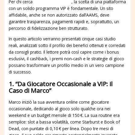
Per chi cerca
Siti non AAMS sicuri
, la scelta di una piattaforma
con un solido programma VIP è fondamentale. Un sito
affidabile, anche se non autorizzato dall’AAMS, deve
garantire trasparenza, pagamenti rapidi e, soprattutto, un
percorso di fidelizzazione ben strutturato.
In questo articolo verranno presentati cinque casi studio
reali, analizzati sotto il profilo dei benefici ottenuti e corredati
da consigli pratici. Il lettore potrà così capire come i bonus
esclusivi, il cashback, i premi non‑cash e le strategie di gioco
possano trasformare un profilo medio in un vero campione
di successo.
1. “Da Giocatore Occasionale a VIP: il
Caso di Marco”
Marco iniziò la sua avventura online come giocatore
occasionale, dedicando al gioco solo qualche ora nei
weekend e un budget mensile di 150 €. La sua routine era
semplice: slot a bassa volatilità, come Starburst e Book of
Dead, con puntate di 0,10 € per linea. Dopo tre mesi di