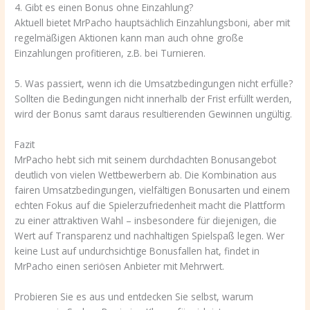
4. Gibt es einen Bonus ohne Einzahlung?
Aktuell bietet MrPacho hauptsächlich Einzahlungsboni, aber mit
regelmäßigen Aktionen kann man auch ohne große
Einzahlungen profitieren, z.B. bei Turnieren.
5. Was passiert, wenn ich die Umsatzbedingungen nicht erfülle?
Sollten die Bedingungen nicht innerhalb der Frist erfüllt werden,
wird der Bonus samt daraus resultierenden Gewinnen ungültig.
Fazit
MrPacho hebt sich mit seinem durchdachten Bonusangebot
deutlich von vielen Wettbewerbern ab. Die Kombination aus
fairen Umsatzbedingungen, vielfältigen Bonusarten und einem
echten Fokus auf die Spielerzufriedenheit macht die Plattform
zu einer attraktiven Wahl – insbesondere für diejenigen, die
Wert auf Transparenz und nachhaltigen Spielspaß legen. Wer
keine Lust auf undurchsichtige Bonusfallen hat, findet in
MrPacho einen seriösen Anbieter mit Mehrwert.
Probieren Sie es aus und entdecken Sie selbst, warum