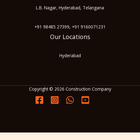
L.B. Nagar, Hyderabad, Telangana
+91 98485 27399, +91 9160071231
Our Locations
Hyderabad
Copyright © 2026 Construction Company