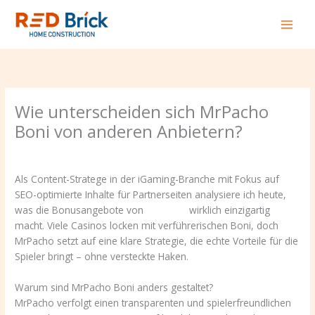
Skip
to
content
Wie unterscheiden sich MrPacho
Boni von anderen Anbietern?
Leave a Comment
/
Uncategorized
/ By
flint41616
Als Content-Stratege in der iGaming-Branche mit Fokus auf
SEO-optimierte Inhalte für Partnerseiten analysiere ich heute,
was die Bonusangebote von
mrpacho
wirklich einzigartig
macht. Viele Casinos locken mit verführerischen Boni, doch
MrPacho setzt auf eine klare Strategie, die echte Vorteile für die
Spieler bringt – ohne versteckte Haken.
Warum sind MrPacho Boni anders gestaltet?
MrPacho verfolgt einen transparenten und spielerfreundlichen