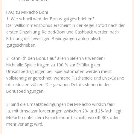
FAQ zu MrPacho Boni
1. Wie schnell wird der Bonus gutgeschrieben?
Der Willkommensbonus erscheint in der Regel sofort nach der
ersten Einzahlung. Reload-Boni und Cashback werden nach
Erfüllung der jeweiligen Bedingungen automatisch
gutgeschrieben.
2. Kann ich den Bonus auf allen Spielen verwenden?
Nicht alle Spiele tragen zu 100 % zur Erfüllung der
Umsatzbedingungen bei. Spielautomaten werden meist
vollständig angerechnet, während Tischspiele und Live-Casino
oft reduziert zählen. Die genauen Details stehen in den
Bonusbedingungen.
3. Sind die Umsatzbedingungen bei MrPacho wirklich fair?
Ja, mit Umsatzanforderungen zwischen 20- und 25-fach liegt
MrPacho unter dem Branchendurchschnitt, wo oft 30x oder
mehr verlangt wird.