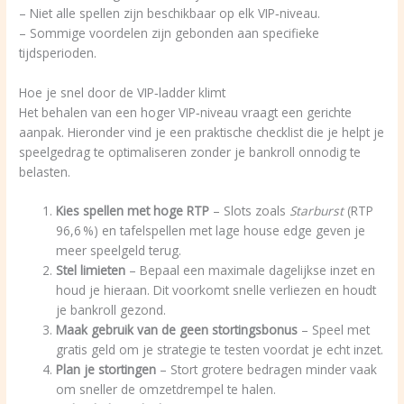
– Niet alle spellen zijn beschikbaar op elk VIP‑niveau.
– Sommige voordelen zijn gebonden aan specifieke
tijdsperioden.
Hoe je snel door de VIP‑ladder klimt
Het behalen van een hoger VIP‑niveau vraagt een gerichte
aanpak. Hieronder vind je een praktische checklist die je helpt je
speelgedrag te optimaliseren zonder je bankroll onnodig te
belasten.
Kies spellen met hoge RTP
– Slots zoals
Starburst
(RTP
96,6 %) en tafelspellen met lage house edge geven je
meer speelgeld terug.
Stel limieten
– Bepaal een maximale dagelijkse inzet en
houd je hieraan. Dit voorkomt snelle verliezen en houdt
je bankroll gezond.
Maak gebruik van de geen stortingsbonus
– Speel met
gratis geld om je strategie te testen voordat je echt inzet.
Plan je stortingen
– Stort grotere bedragen minder vaak
om sneller de omzetdrempel te halen.