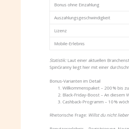
Bonus ohne Einzahlung
Auszahlungsgeschwindigkeit
Lizenz
Mobile‑Erlebnis
Statistik:
Laut einer aktuellen Branchenst
SpinGranny liegt hier mit einer durchsch
Bonus‑Varianten im Detail
Willkommenspaket – 200 % bis zu 
Black‑Friday‑Boost – An diesem W
Cashback‑Programm – 10 % wöchen
Rhetorische Frage:
Willst du nicht lieb
Benutzererlebnis – Registrierung, Navig