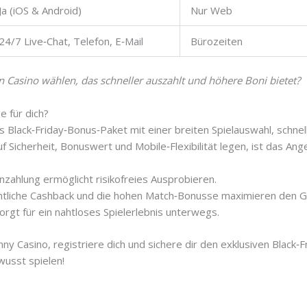
Ja (iOS & Android)
Nur Web
24/7 Live‑Chat, Telefon, E‑Mail
Bürozeiten
n Casino wählen, das schneller auszahlt und höhere Boni bietet?
e für dich?
s Black‑Friday‑Bonus‑Paket mit einer breiten Spielauswahl, schne
uf Sicherheit, Bonuswert und Mobile‑Flexibilität legen, ist das An
nzahlung ermöglicht risikofreies Ausprobieren.
entliche Cashback und die hohen Match‑Bonusse maximieren den G
orgt für ein nahtloses Spielerlebnis unterwegs.
ny Casino, registriere dich und sichere dir den exklusiven Black
usst spielen!