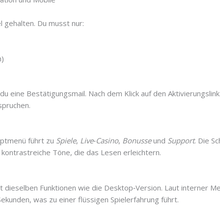
 gehalten. Du musst nur:
n)
u eine Bestätigungsmail. Nach dem Klick auf den Aktivierungslink 
spruchen.
auptmenü führt zu
Spiele
,
Live‑Casino
,
Bonusse
und
Support
. Die S
kontrastreiche Töne, die das Lesen erleichtern.
et dieselben Funktionen wie die Desktop‑Version. Laut interner 
 Sekunden, was zu einer flüssigen Spielerfahrung führt.