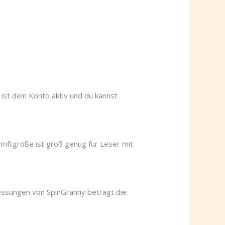
ist dein Konto aktiv und du kannst
chriftgröße ist groß genug für Leser mit
Messungen von SpinGranny beträgt die