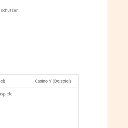
 schützen.
el)
Casino Y (Beispiel)
ispiele