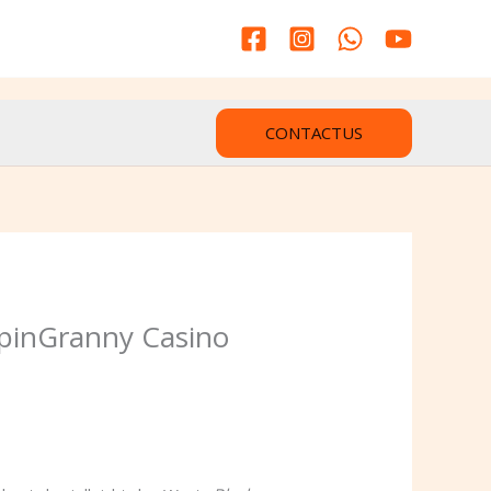
CONTACTUS
SpinGranny Casino