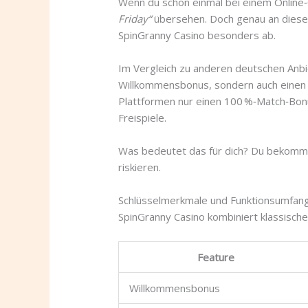
Wenn du schon einmal bei einem Online
Friday“
übersehen. Doch genau an diesem
SpinGranny Casino besonders ab.
Im Vergleich zu anderen deutschen Anb
Willkommensbonus, sondern auch einen B
Plattformen nur einen 100 %‑Match‑Bonus
Freispiele.
Was bedeutet das für dich? Du bekomms
riskieren.
Schlüsselmerkmale und Funktionsumfang 
SpinGranny Casino kombiniert klassisch
Feature
Willkommensbonus