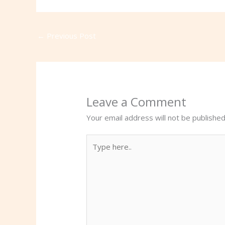
←
Previous Post
Leave a Comment
Your email address will not be published
Type
here..