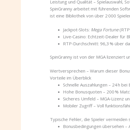
Leistung und Qualität – Spielauswahl, S
SpinGranny arbeitet mit führenden Sof
ist eine Bibliothek von über 2 000 Spiel
Jackpot‑Slots:
Mega Fortune
(RTP 
Live‑Casino: Echtzeit‑Dealer für B
RTP‑Durchschnitt: 96,3 % über da
SpinGranny ist von der MGA lizenziert 
Wertversprechen – Warum dieser Bonus f
Vorteile im Überblick
Schnelle Auszahlungen – 24 h bei 
Hohe Bonusquoten – 200 % Match
Sicheres Umfeld – MGA‑Lizenz un
Mobiler Zugriff – Voll funktionsfäh
Typische Fehler, die Spieler vermeiden s
Bonusbedingungen übersehen – A