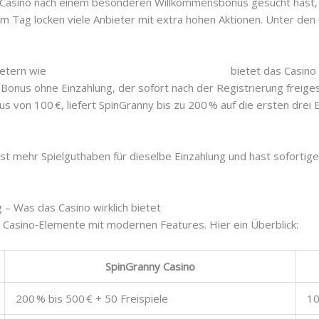
‑Casino nach einem besonderen Willkommensbonus gesucht hast, h
 Tag locken viele Anbieter mit extra hohen Aktionen. Unter den
ietern wie
spin-granny-casino-deutschland.com
bietet das Casino 
onus ohne Einzahlung, der sofort nach der Registrierung freig
 von 100 €, liefert SpinGranny bis zu 200 % auf die ersten drei 
t mehr Spielguthaben für dieselbe Einzahlung und hast sofortig
– Was das Casino wirklich bietet
e Casino‑Elemente mit modernen Features. Hier ein Überblick:
SpinGranny Casino
200 % bis 500 € + 50 Freispiele
10