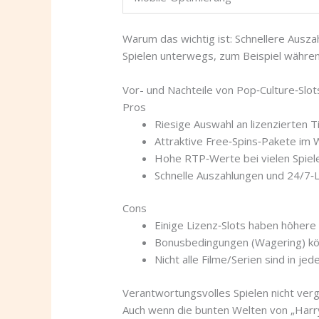
Warum das wichtig ist: Schnellere Ausz
Spielen unterwegs, zum Beispiel währe
Vor- und Nachteile von Pop‑Culture‑Slot
Pros
Riesige Auswahl an lizenzierten Ti
Attraktive Free‑Spins‑Pakete im
Hohe RTP‑Werte bei vielen Spiel
Schnelle Auszahlungen und 24/7‑
Cons
Einige Lizenz‑Slots haben höhere 
Bonusbedingungen (Wagering) kö
Nicht alle Filme/Serien sind in je
Verantwortungsvolles Spielen nicht ver
Auch wenn die bunten Welten von „Harry