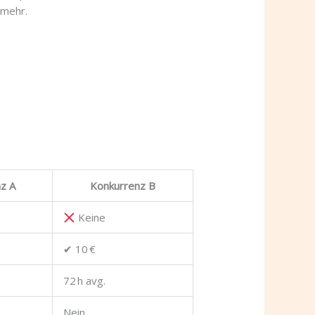
 mehr.
z A
Konkurrenz B
Keine
✔︎ 10 €
72 h avg.
Nein