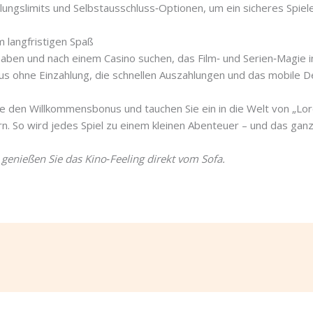
lungslimits und Selbstausschluss‑Optionen, um ein sicheres Spiel
m langfristigen Spaß
ben und nach einem Casino suchen, das Film‑ und Serien‑Magie in j
nus ohne Einzahlung, die schnellen Auszahlungen und das mobile 
ie den Willkommensbonus und tauchen Sie ein in die Welt von „Lord
rn. So wird jedes Spiel zu einem kleinen Abenteuer – und das ganz
genießen Sie das Kino‑Feeling direkt vom Sofa.