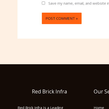
Save my name, email, and website in
Red Brick Infra
Our Se
Red Brick Infra Is a Leading
Home