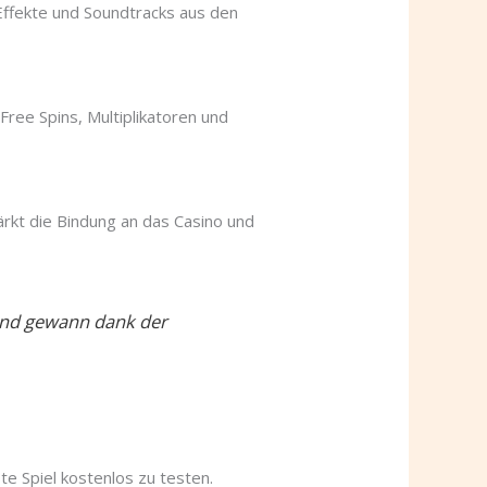
Effekte und Soundtracks aus den
Free Spins, Multiplikatoren und
ärkt die Bindung an das Casino und
€ und gewann dank der
te Spiel kostenlos zu testen.