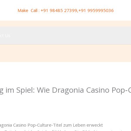
Make Call : +91 98485 27399,+91 9959995036
ct Us
ng im Spiel: Wie Dragonia Casino Pop‑
y
redbrick
Dragonia Casino Pop‑Culture‑Titel zum Leben erweckt