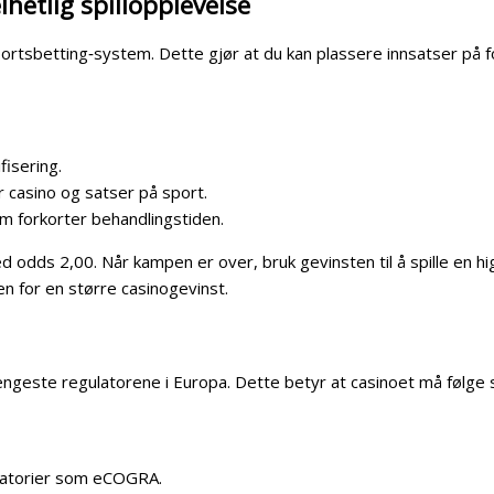
hetlig spillopplevelse
ortsbetting‑system. Dette gjør at du kan plassere innsatser på fo
fisering.
 casino og satser på sport.
m forkorter behandlingstiden.
ed odds 2,00. Når kampen er over, bruk gevinsten til å spille en 
n for en større casinogevinst.
geste regulatorene i Europa. Dette betyr at casinoet må følge str
boratorier som eCOGRA.