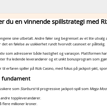
er du en vinnende spillstrategi med R
ngene sine utbetalt. Andre føler seg begrenset av et lite utvalg
 det en følelse av usikkerhet rundt hvorvidt casinoet er pålitelig.
ativ som adresserer både hastighet og variasjon. Plattformen ha
mater fra ledende leverandører og et unikt bonusprogram som gjør
l erfaren spiller på Rizk Casino, med fokus på jackpot‑jakt, sport
lid fundament
lassikere som
Starburst
til progressive jackpot‑spill som
Mega Moo
g andre toppleverandører.
 flere millioner kroner.