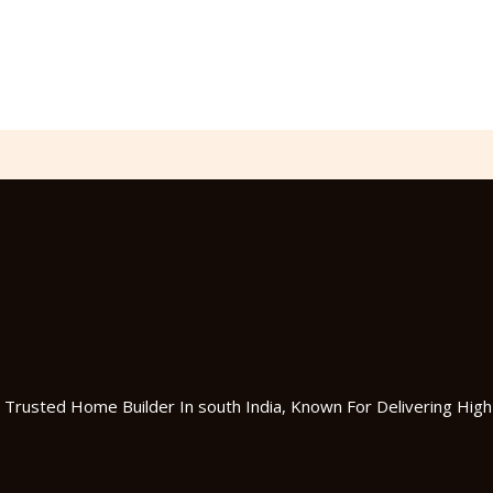
 Trusted Home Builder In south India, Known For Delivering High