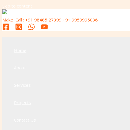
Skip to content
Make Call : +91 98485 27399,+91 9959995036
Home
About
Services
Projects
Contact Us