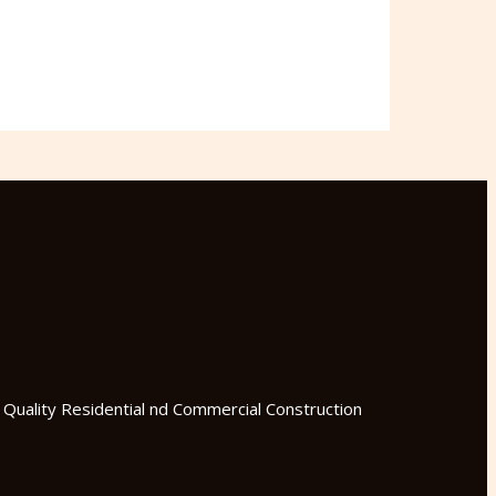
 Quality Residential nd Commercial Construction