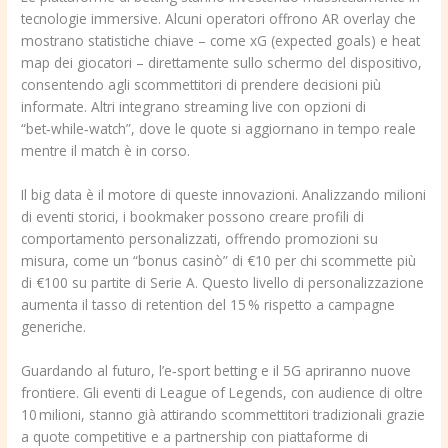
tecnologie immersive. Alcuni operatori offrono AR overlay che
mostrano statistiche chiave – come xG (expected goals) e heat
map dei giocatori – direttamente sullo schermo del dispositivo,
consentendo agli scommettitori di prendere decisioni più
informate. Altri integrano streaming live con opzioni di
“bet‑while‑watch”, dove le quote si aggiornano in tempo reale
mentre il match è in corso.
Il big data è il motore di queste innovazioni. Analizzando milioni
di eventi storici, i bookmaker possono creare profili di
comportamento personalizzati, offrendo promozioni su
misura, come un “bonus casinò” di €10 per chi scommette più
di €100 su partite di Serie A. Questo livello di personalizzazione
aumenta il tasso di retention del 15 % rispetto a campagne
generiche.
Guardando al futuro, l’e‑sport betting e il 5G apriranno nuove
frontiere. Gli eventi di League of Legends, con audience di oltre
10 milioni, stanno già attirando scommettitori tradizionali grazie
a quote competitive e a partnership con piattaforme di