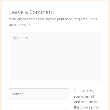
Leave a Comment
Your email address will not be published.
Required fields
are marked
*
Type
here..
Name*
Save my
name, email,
and website in
this browser for