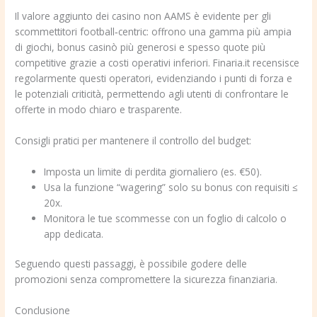
Il valore aggiunto dei casino non AAMS è evidente per gli
scommettitori football‑centric: offrono una gamma più ampia
di giochi, bonus casinò più generosi e spesso quote più
competitive grazie a costi operativi inferiori. Finaria.it recensisce
regolarmente questi operatori, evidenziando i punti di forza e
le potenziali criticità, permettendo agli utenti di confrontare le
offerte in modo chiaro e trasparente.
Consigli pratici per mantenere il controllo del budget:
Imposta un limite di perdita giornaliero (es. €50).
Usa la funzione “wagering” solo su bonus con requisiti ≤
20x.
Monitora le tue scommesse con un foglio di calcolo o
app dedicata.
Seguendo questi passaggi, è possibile godere delle
promozioni senza compromettere la sicurezza finanziaria.
Conclusione