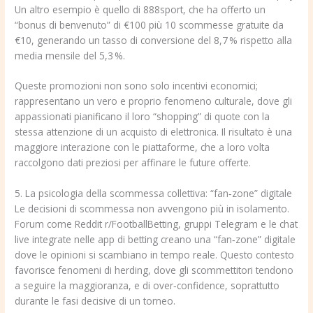
Un altro esempio è quello di 888sport, che ha offerto un
“bonus di benvenuto” di €100 più 10 scommesse gratuite da
€10, generando un tasso di conversione del 8,7 % rispetto alla
media mensile del 5,3 %.
Queste promozioni non sono solo incentivi economici;
rappresentano un vero e proprio fenomeno culturale, dove gli
appassionati pianificano il loro “shopping” di quote con la
stessa attenzione di un acquisto di elettronica. Il risultato è una
maggiore interazione con le piattaforme, che a loro volta
raccolgono dati preziosi per affinare le future offerte.
5. La psicologia della scommessa collettiva: “fan‑zone” digitale
Le decisioni di scommessa non avvengono più in isolamento.
Forum come Reddit r/FootballBetting, gruppi Telegram e le chat
live integrate nelle app di betting creano una “fan‑zone” digitale
dove le opinioni si scambiano in tempo reale. Questo contesto
favorisce fenomeni di herding, dove gli scommettitori tendono
a seguire la maggioranza, e di over‑confidence, soprattutto
durante le fasi decisive di un torneo.