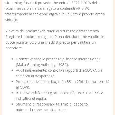
streaming. Finaria.it prevede che entro il 2028 il 20 % delle
scommesse online sarà legato a contenuti AR o VR,
trasformando la fan‑zone digitale in un vero e proprio arena
virtuale.
7. Scelta del bookmaker: criteri di sicurezza e trasparenza
Scegliere il bookmaker giusto è una decisione che va oltre le
quote più alte. Ecco una checklist pratica per valutare un
operatore:
Licenze: verifica la presenza di licenze internazionali
(Malta Gaming Authority, UKGC).
Audit indipendente: controlla i rapporti di eCOGRA o i
certificati di trasparenza.
Protezione dei dati: crittografia SSL a 256 bit e conformità
al GDPR.
RTP e volatilità: per i giochi di casinò, un RTP ≥ 96 % è
indicativo di equità.
Strumenti di responsabilità: limiti di deposito,
auto‑esclusione, session timer.