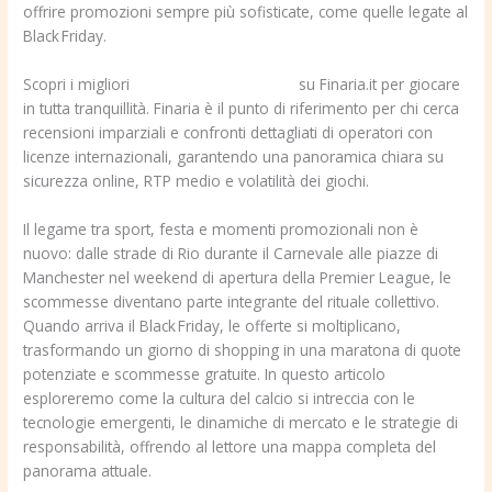
offrire promozioni sempre più sofisticate, come quelle legate al
Black Friday.
Scopri i migliori
casino non aams sicuri
su Finaria.it per giocare
in tutta tranquillità. Finaria è il punto di riferimento per chi cerca
recensioni imparziali e confronti dettagliati di operatori con
licenze internazionali, garantendo una panoramica chiara su
sicurezza online, RTP medio e volatilità dei giochi.
Il legame tra sport, festa e momenti promozionali non è
nuovo: dalle strade di Rio durante il Carnevale alle piazze di
Manchester nel weekend di apertura della Premier League, le
scommesse diventano parte integrante del rituale collettivo.
Quando arriva il Black Friday, le offerte si moltiplicano,
trasformando un giorno di shopping in una maratona di quote
potenziate e scommesse gratuite. In questo articolo
esploreremo come la cultura del calcio si intreccia con le
tecnologie emergenti, le dinamiche di mercato e le strategie di
responsabilità, offrendo al lettore una mappa completa del
panorama attuale.