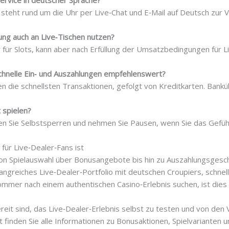
ervice in deutscher Sprache?
steht rund um die Uhr per Live‑Chat und E‑Mail auf Deutsch zur 
ung auch an Live‑Tischen nutzen?
r für Slots, kann aber nach Erfüllung der Umsatzbedingungen für 
chnelle Ein‑ und Auszahlungen empfehlenswert?
eten die schnellsten Transaktionen, gefolgt von Kreditkarten. Ban
 spielen?
tzen Sie Selbstsperren und nehmen Sie Pausen, wenn Sie das Gefühl 
für Live‑Dealer‑Fans ist
on Spielauswahl über Bonusangebote bis hin zu Auszahlungs­geschwi
angreiches Live‑Dealer‑Portfolio mit deutschen Croupiers, schne
ommer nach einem authentischen Casino‑Erlebnis suchen, ist dies d
eit sind, das Live‑Dealer‑Erlebnis selbst zu testen und von den 
rt finden Sie alle Informationen zu Bonusaktionen, Spielvarianten