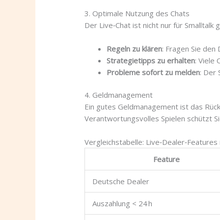
3. Optimale Nutzung des Chats
Der Live‑Chat ist nicht nur für Smalltalk 
Regeln zu klären
: Fragen Sie den 
Strategietipps zu erhalten
: Viele
Probleme sofort zu melden
: Der
4. Geldmanagement
Ein gutes Geldmanagement ist das Rückgra
Verantwortungsvolles Spielen schützt Si
Vergleichstabelle: Live‑Dealer‑Features
Feature
Deutsche Dealer
Auszahlung < 24 h