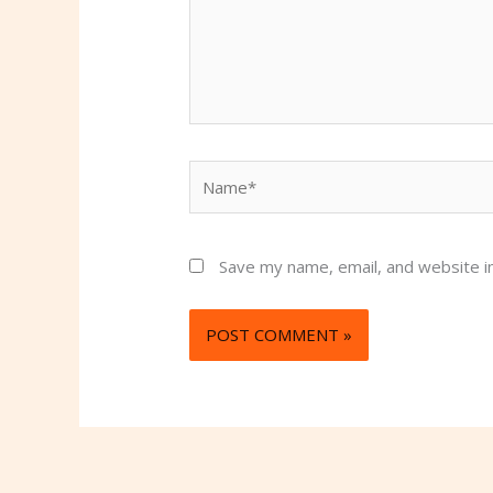
Name*
Save my name, email, and website in