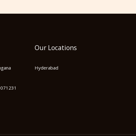
Our Locations
ngana
Hyderabad
0071231