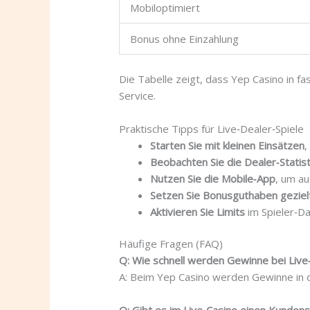
Mobiloptimiert
Bonus ohne Einzahlung
Die Tabelle zeigt, dass Yep Casino in f
Service.
Praktische Tipps für Live‑Dealer‑Spiele
Starten Sie mit kleinen Einsätzen
,
Beobachten Sie die Dealer‑Statis
Nutzen Sie die Mobile‑App
, um au
Setzen Sie Bonusguthaben gezielt
Aktivieren Sie Limits
im Spieler‑D
Häufige Fragen (FAQ)
Q: Wie schnell werden Gewinne bei Live
A: Beim Yep Casino werden Gewinne in de