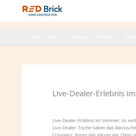
Skip
to
content
Home
About
Services
Projects
Conta
Live‑Dealer‑Erlebnis 
Leave a Comment
/
Uncategorized
/ B
Live‑Dealer‑Erlebnis im Sommer: So ver
Live‑Dealer‑Tische haben das klassische 
Croupiers, hören das Klirren der Chips