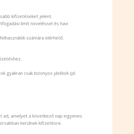
abb kifizetéseket jelent.
fogadási limit növeléssel és havi
 felhasználók számára elérhető.
fizetéshez.
k gyakran csak bizonyos játékok (pl.
t ad, amelyet a következő nap ingyenes
orsabban kerülnek kifizetésre.