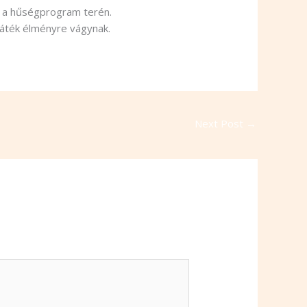
és a hűségprogram terén.
GGBet Casino
játék élményre vágynak.
Next Post
→