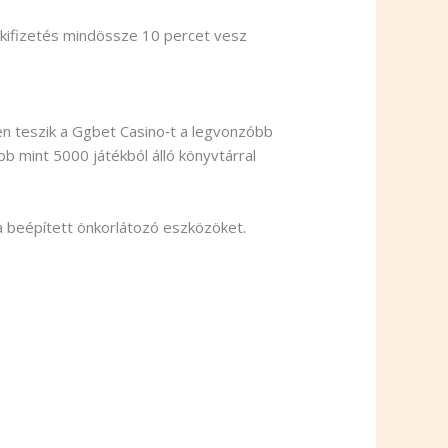
a kifizetés mindössze 10 percet vesz
n teszik a Ggbet Casino‑t a legvonzóbb
b mint 5000 játékból álló könyvtárral
d a beépített önkorlátozó eszközöket.