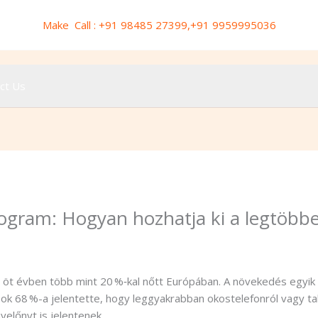
Make Call : +91 98485 27399,+91 9959995036
ct Us
ogram: Hogyan hozhatja ki a legtöbbe
y
redbrick
t öt évben több mint 20 %‑kal nőtt Európában. A növekedés egyik
k 68 %-a jelentette, hogy leggyakrabban okostelefonról vagy tabl
előnyt is jelentenek.