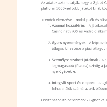
Az adatok azt mutatják, hogy a Ggbet Ca
platform 5000‑nél több játékot kínál, k
Trendek elemzése – mobil játék és hű
Azonnali hozzáférés
– A játékosok
Casino natív iOS és Android alkalm
Gyors nyeremények
– A kriptoval
átlagos kifizetése a piaci átlagot
Személyre szabott jutalmak
– A h
legmagasabb (Platina) szintig a 
nyerőgépekre.
Integrált sport és e‑sport
– A Ggb
felhasználók számára, akik élőbe
Összehasonlító benchmark – Ggbet vs. 