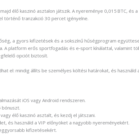
t, majd élő kaszinó asztalon játszik. A nyereménye 0,015 BTC, és 
l történő tranzakció 30 percet igényelne.
őség, a gyors kifizetések és a sokszínű hűségprogram együttese
 A platform erős sportfogadás és e‑sport kínálattal, valamint töb
gfelelő opciót biztosít.
dhat el: mindig állíts be személyes költési határokat, és használ
kalmazását iOS vagy Android rendszeren.
ő bónuszt.
gy élő kaszinó asztalt, és kezdj el játszani.
et, és használd a VIP előnyöket a nagyobb nyereményekért.
leggyorsabb kifizetésekért.