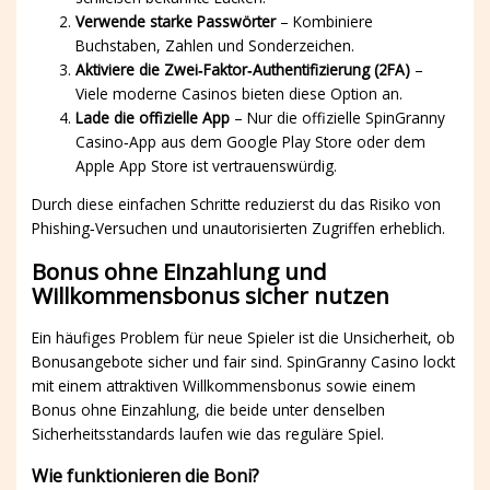
Verwende starke Passwörter
– Kombiniere
Buchstaben, Zahlen und Sonderzeichen.
Aktiviere die Zwei‑Faktor‑Authentifizierung (2FA)
–
Viele moderne Casinos bieten diese Option an.
Lade die offizielle App
– Nur die offizielle SpinGranny
Casino‑App aus dem Google Play Store oder dem
Apple App Store ist vertrauenswürdig.
Durch diese einfachen Schritte reduzierst du das Risiko von
Phishing‑Versuchen und unautorisierten Zugriffen erheblich.
Bonus ohne Einzahlung und
Willkommensbonus sicher nutzen
Ein häufiges Problem für neue Spieler ist die Unsicherheit, ob
Bonusangebote sicher und fair sind. SpinGranny Casino lockt
mit einem attraktiven Willkommensbonus sowie einem
Bonus ohne Einzahlung, die beide unter denselben
Sicherheitsstandards laufen wie das reguläre Spiel.
Wie funktionieren die Boni?