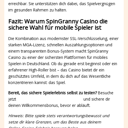
erreichbar. Sie unterstützen dich dabei, das Spielvergnügen
im gesunden Rahmen zu halten.
Fazit: Warum SpinGranny Casino die
sichere Wahl für mobile Spieler ist
Die Kombination aus modernster SSL‑Verschlüsselung, einer
starken MGA‑Lizenz, schnellen Auszahlungsoptionen und
einem transparenten Bonus‑System macht SpinGranny
Casino zu einer der sichersten Plattformen für mobiles
Spielen in Deutschland. Ob du gerade erst beginnst oder ein
erfahrener High‑Roller bist – das Casino bietet dir ein
geschütztes Umfeld, in dem du dich auf das Wesentliche
konzentrieren kannst: das Spiel.
Bereit, das sichere Spielerlebnis selbst zu testen?
Besuche
jetzt
spingranny-casino-deutschland.com
und sichere dir
deinen Willkommensbonus, bevor er abläuft.
Hinweis: Bitte spiele stets verantwortungsbewusst und
setze dir klare Grenzen, um das Beste aus deinem