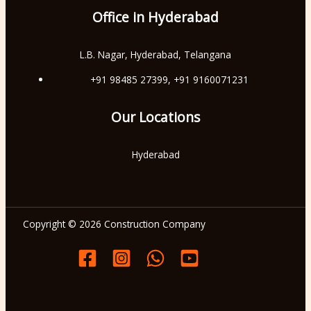
Office in Hyderabad
L.B. Nagar, Hyderabad, Telangana
+91 98485 27399, +91 9160071231
Our Locations
Hyderabad
Copyright © 2026 Construction Company