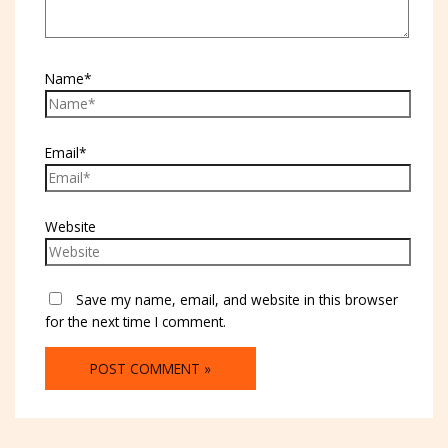
Name*
Email*
Website
Save my name, email, and website in this browser
for the next time I comment.