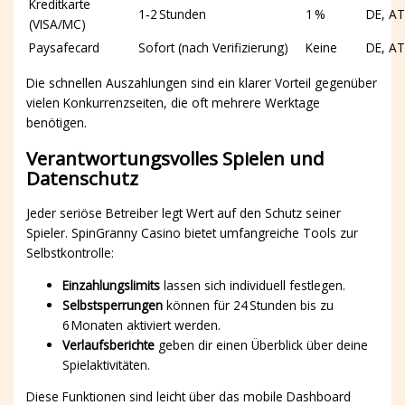
Kreditkarte
1‑2 Stunden
1 %
DE, A
(VISA/MC)
Paysafecard
Sofort (nach Verifizierung)
Keine
DE, AT
Die schnellen Auszahlungen sind ein klarer Vorteil gegenüber
vielen Konkurrenzseiten, die oft mehrere Werktage
benötigen.
Verantwortungsvolles Spielen und
Datenschutz
Jeder seriöse Betreiber legt Wert auf den Schutz seiner
Spieler. SpinGranny Casino bietet umfangreiche Tools zur
Selbstkontrolle:
Einzahlungslimits
lassen sich individuell festlegen.
Selbstsperrungen
können für 24 Stunden bis zu
6 Monaten aktiviert werden.
Verlaufsberichte
geben dir einen Überblick über deine
Spielaktivitäten.
Diese Funktionen sind leicht über das mobile Dashboard