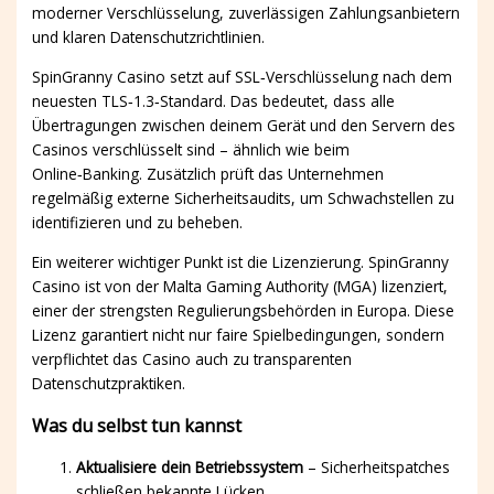
moderner Verschlüsselung, zuverlässigen Zahlungsanbietern
und klaren Datenschutzrichtlinien.
SpinGranny Casino setzt auf SSL‑Verschlüsselung nach dem
neuesten TLS‑1.3‑Standard. Das bedeutet, dass alle
Übertragungen zwischen deinem Gerät und den Servern des
Casinos verschlüsselt sind – ähnlich wie beim
Online‑Banking. Zusätzlich prüft das Unternehmen
regelmäßig externe Sicherheits­audits, um Schwachstellen zu
identifizieren und zu beheben.
Ein weiterer wichtiger Punkt ist die Lizenzierung. SpinGranny
Casino ist von der Malta Gaming Authority (MGA) lizenziert,
einer der strengsten Regulierungsbehörden in Europa. Diese
Lizenz garantiert nicht nur faire Spielbedingungen, sondern
verpflichtet das Casino auch zu transparenten
Datenschutzpraktiken.
Was du selbst tun kannst
Aktualisiere dein Betriebssystem
– Sicherheitspatches
schließen bekannte Lücken.