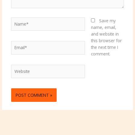
Name*
Save my
name, email,
and website in
this browser for
Email*
the next time I
comment.
Website