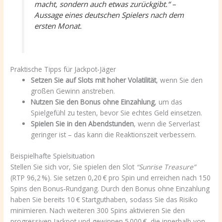
macht, sondern auch etwas zurückgibt.“ –
Aussage eines deutschen Spielers nach dem
ersten Monat.
Praktische Tipps für Jackpot‑Jäger
Setzen Sie auf Slots mit hoher Volatilität
, wenn Sie den
großen Gewinn anstreben.
Nutzen Sie den Bonus ohne Einzahlung
, um das
Spielgefühl zu testen, bevor Sie echtes Geld einsetzen.
Spielen Sie in den Abendstunden
, wenn die Serverlast
geringer ist – das kann die Reaktionszeit verbessern.
Beispielhafte Spielsituation
Stellen Sie sich vor, Sie spielen den Slot
“Sunrise Treasure”
(RTP 96,2 %). Sie setzen 0,20 € pro Spin und erreichen nach 150
Spins den Bonus‑Rundgang. Durch den Bonus ohne Einzahlung
haben Sie bereits 10 € Startguthaben, sodass Sie das Risiko
minimieren. Nach weiteren 300 Spins aktivieren Sie den
progressiven Jackpot und gewinnen 5 000 €, die innerhalb von