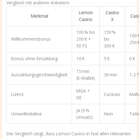
Vergleich mit anderen Anbietern
Lemon
Casino
Merkmal
Casi
Casino
X
100 % bis
150 %
100 
Willkommensbonus
200 € +
bis
250 
50 FS
300 €
Bonus ohne Einzahlung
10 €
5 €
0 €
15 min
Auszahlungsgeschwindigkeit
30 min
1‑2 
(E‑Wallet)
MGA +
Lizenz
Curacao
Malt
DE
Ja (5 %
Umweltinitiative
Nein
Teil
Umsatz)
Der Vergleich zeigt, dass Lemon Casino in fast allen relevanten