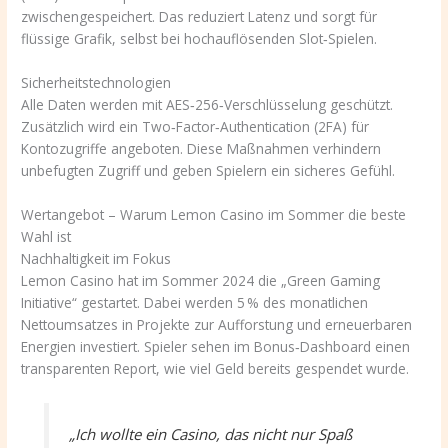
zwischengespeichert. Das reduziert Latenz und sorgt für
flüssige Grafik, selbst bei hochauflösenden Slot‑Spielen.
Sicherheitstechnologien
Alle Daten werden mit AES‑256‑Verschlüsselung geschützt.
Zusätzlich wird ein Two‑Factor‑Authentication (2FA) für
Kontozugriffe angeboten. Diese Maßnahmen verhindern
unbefugten Zugriff und geben Spielern ein sicheres Gefühl.
Wertangebot – Warum Lemon Casino im Sommer die beste
Wahl ist
Nachhaltigkeit im Fokus
Lemon Casino hat im Sommer 2024 die „Green Gaming
Initiative“ gestartet. Dabei werden 5 % des monatlichen
Nettoumsatzes in Projekte zur Aufforstung und erneuerbaren
Energien investiert. Spieler sehen im Bonus‑Dashboard einen
transparenten Report, wie viel Geld bereits gespendet wurde.
„Ich wollte ein Casino, das nicht nur Spaß