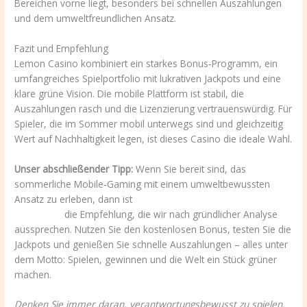
Bereichen vorne liegt, besonders bei schnellen Auszahlungen
und dem umweltfreundlichen Ansatz.
Fazit und Empfehlung
Lemon Casino kombiniert ein starkes Bonus‑Programm, ein
umfangreiches Spielportfolio mit lukrativen Jackpots und eine
klare grüne Vision. Die mobile Plattform ist stabil, die
Auszahlungen rasch und die Lizenzierung vertrauenswürdig. Für
Spieler, die im Sommer mobil unterwegs sind und gleichzeitig
Wert auf Nachhaltigkeit legen, ist dieses Casino die ideale Wahl.
Unser abschließender Tipp:
Wenn Sie bereit sind, das
sommerliche Mobile‑Gaming mit einem umweltbewussten
Ansatz zu erleben, dann ist
Lemoncasino bonus ohne
einzahlung
die Empfehlung, die wir nach gründlicher Analyse
aussprechen. Nutzen Sie den kostenlosen Bonus, testen Sie die
Jackpots und genießen Sie schnelle Auszahlungen – alles unter
dem Motto: Spielen, gewinnen und die Welt ein Stück grüner
machen.
Denken Sie immer daran, verantwortungsbewusst zu spielen.