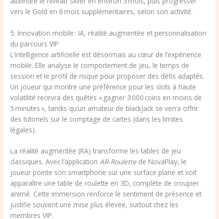
atteindre le niveau Silver en environ 3 mois, puis progresser
vers le Gold en 6 mois supplémentaires, selon son activité.
5. Innovation mobile : IA, réalité augmentée et personnalisation
du parcours VIP
L’intelligence artificielle est désormais au cœur de l’expérience
mobile. Elle analyse le comportement de jeu, le temps de
session et le profil de risque pour proposer des défis adaptés.
Un joueur qui montre une préférence pour les slots à haute
volatilité recevra des quêtes « gagner 3 000 coins en moins de
5 minutes », tandis qu’un amateur de blackjack se verra offrir
des tutoriels sur le comptage de cartes (dans les limites
légales).
La réalité augmentée (RA) transforme les tables de jeu
classiques. Avec l’application
AR‑Roulette
de NovaPlay, le
joueur pointe son smartphone sur une surface plane et voit
apparaître une table de roulette en 3D, complète de croupier
animé. Cette immersion renforce le sentiment de présence et
justifie souvent une mise plus élevée, surtout chez les
membres VIP.