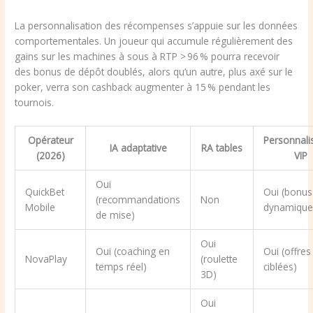
La personnalisation des récompenses s’appuie sur les données
comportementales. Un joueur qui accumule régulièrement des
gains sur les machines à sous à RTP > 96 % pourra recevoir
des bonus de dépôt doublés, alors qu’un autre, plus axé sur le
poker, verra son cashback augmenter à 15 % pendant les
tournois.
Opérateur
Personnali
IA adaptative
RA tables
(2026)
VIP
Oui
QuickBet
Oui (bonus
(recommandations
Non
Mobile
dynamique
de mise)
Oui
Oui (coaching en
Oui (offres
NovaPlay
(roulette
temps réel)
ciblées)
3D)
Oui