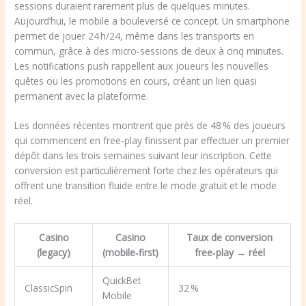
sessions duraient rarement plus de quelques minutes.
Aujourd’hui, le mobile a bouleversé ce concept. Un smartphone
permet de jouer 24 h/24, même dans les transports en
commun, grâce à des micro‑sessions de deux à cinq minutes.
Les notifications push rappellent aux joueurs les nouvelles
quêtes ou les promotions en cours, créant un lien quasi
permanent avec la plateforme.
Les données récentes montrent que près de 48 % des joueurs
qui commencent en free‑play finissent par effectuer un premier
dépôt dans les trois semaines suivant leur inscription. Cette
conversion est particulièrement forte chez les opérateurs qui
offrent une transition fluide entre le mode gratuit et le mode
réel.
Casino
Casino
Taux de conversion
(legacy)
(mobile‑first)
free‑play → réel
QuickBet
ClassicSpin
32 %
Mobile