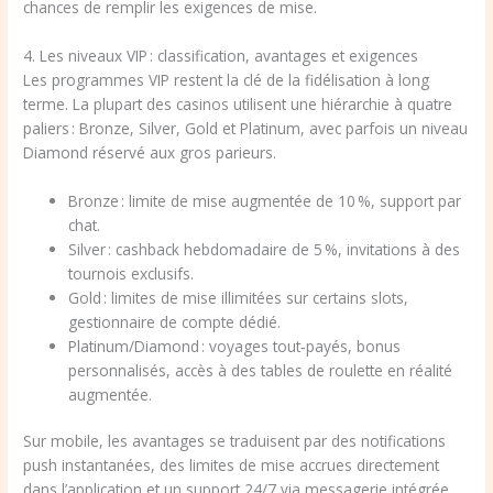
chances de remplir les exigences de mise.
4. Les niveaux VIP : classification, avantages et exigences
Les programmes VIP restent la clé de la fidélisation à long
terme. La plupart des casinos utilisent une hiérarchie à quatre
paliers : Bronze, Silver, Gold et Platinum, avec parfois un niveau
Diamond réservé aux gros parieurs.
Bronze : limite de mise augmentée de 10 %, support par
chat.
Silver : cashback hebdomadaire de 5 %, invitations à des
tournois exclusifs.
Gold : limites de mise illimitées sur certains slots,
gestionnaire de compte dédié.
Platinum/Diamond : voyages tout‑payés, bonus
personnalisés, accès à des tables de roulette en réalité
augmentée.
Sur mobile, les avantages se traduisent par des notifications
push instantanées, des limites de mise accrues directement
dans l’application et un support 24/7 via messagerie intégrée.