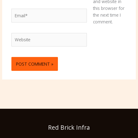
and website in
this browser for
Email*
the next time I
comment.
Website
Red Brick Infra