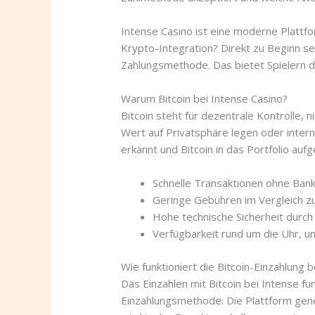
Intense Casino ist eine moderne Plattfo
Krypto-Integration? Direkt zu Beginn se
Zahlungsmethode. Das bietet Spielern di
Warum Bitcoin bei Intense Casino?
Bitcoin steht für dezentrale Kontrolle, 
Wert auf Privatsphäre legen oder intern
erkannt und Bitcoin in das Portfolio au
Schnelle Transaktionen ohne Ba
Geringe Gebühren im Vergleich z
Hohe technische Sicherheit durch
Verfügbarkeit rund um die Uhr, u
Wie funktioniert die Bitcoin-Einzahlung 
Das Einzahlen mit Bitcoin bei Intense fu
Einzahlungsmethode. Die Plattform gene