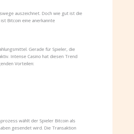
gswege auszeichnet. Doch wie gut ist die
ist Bitcoin eine anerkannte
hlungsmittel. Gerade für Spieler, die
ktiv. Intense Casino hat diesen Trend
genden Vorteilen:
sprozess wählt der Spieler Bitcoin als
haben gesendet wird. Die Transaktion