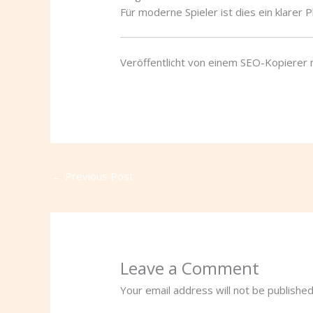
Für moderne Spieler ist dies ein klarer P
Veröffentlicht von einem SEO-Kopierer m
←
Previous Post
Leave a Comment
Your email address will not be published