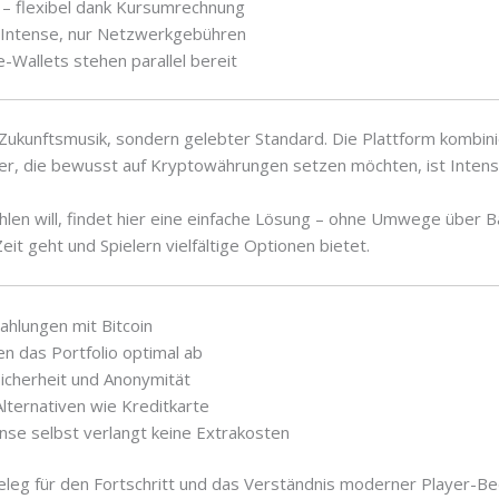
 – flexibel dank Kursumrechnung
 Intense, nur Netzwerkgebühren
e-Wallets stehen parallel bereit
ne Zukunftsmusik, sondern gelebter Standard. Die Plattform kombi
er, die bewusst auf Kryptowährungen setzen möchten, ist Intense
ahlen will, findet hier eine einfache Lösung – ohne Umwege über 
eit geht und Spielern vielfältige Optionen bietet.
zahlungen mit Bitcoin
 das Portfolio optimal ab
 Sicherheit und Anonymität
Alternativen wie Kreditkarte
nse selbst verlangt keine Extrakosten
 Beleg für den Fortschritt und das Verständnis moderner Player-B