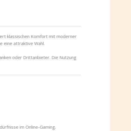
niert klassischen Komfort mit moderner
 eine attraktive Wahl.
Banken oder Drittanbieter. Die Nutzung
edürfnisse im Online-Gaming.