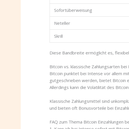
Sofortüberweisung
Neteller
Skrill
Diese Bandbreite ermöglicht es, flexibe
Bitcoin vs. klassische Zahlungsarten bei 
Bitcoin punktet bei Intense vor allem 
gutgeschrieben werden, bietet Bitcoin e
Allerdings kann die Volatilität des Bitco
Klassische Zahlungsmittel sind unkompliz
und bieten oft Bonusvorteile bei Einzah
FAQ zum Thema Bitcoin Einzahlungen be
1. Kann ich bei Intense sofort mit Bitcoi