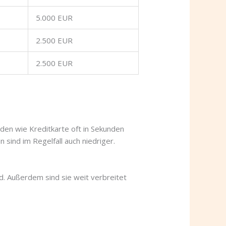
5.000 EUR
2.500 EUR
2.500 EUR
den wie Kreditkarte oft in Sekunden
sind im Regelfall auch niedriger.
nd. Außerdem sind sie weit verbreitet