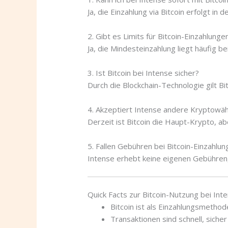
Ja, die Einzahlung via Bitcoin erfolgt i
2. Gibt es Limits für Bitcoin-Einzahlunge
Ja, die Mindesteinzahlung liegt häufig 
3. Ist Bitcoin bei Intense sicher?
Durch die Blockchain-Technologie gilt Bi
4. Akzeptiert Intense andere Kryptowä
Derzeit ist Bitcoin die Haupt-Krypto, ab
5. Fallen Gebühren bei Bitcoin-Einzahlun
Intense erhebt keine eigenen Gebühren
Quick Facts zur Bitcoin-Nutzung bei Int
Bitcoin ist als Einzahlungsmetho
Transaktionen sind schnell, siche