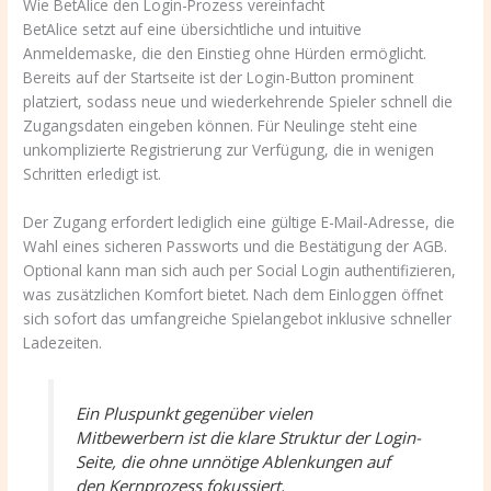
Wie BetAlice den Login-Prozess vereinfacht
BetAlice setzt auf eine übersichtliche und intuitive
Anmeldemaske, die den Einstieg ohne Hürden ermöglicht.
Bereits auf der Startseite ist der Login-Button prominent
platziert, sodass neue und wiederkehrende Spieler schnell die
Zugangsdaten eingeben können. Für Neulinge steht eine
unkomplizierte Registrierung zur Verfügung, die in wenigen
Schritten erledigt ist.
Der Zugang erfordert lediglich eine gültige E-Mail-Adresse, die
Wahl eines sicheren Passworts und die Bestätigung der AGB.
Optional kann man sich auch per Social Login authentifizieren,
was zusätzlichen Komfort bietet. Nach dem Einloggen öffnet
sich sofort das umfangreiche Spielangebot inklusive schneller
Ladezeiten.
Ein Pluspunkt gegenüber vielen
Mitbewerbern ist die klare Struktur der Login-
Seite, die ohne unnötige Ablenkungen auf
den Kernprozess fokussiert.