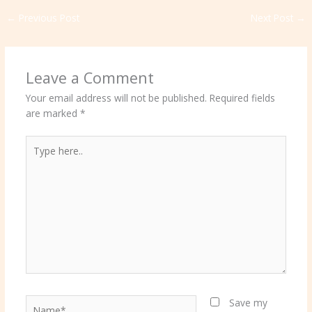
←
Previous Post
Next Post
→
Leave a Comment
Your email address will not be published.
Required fields
are marked
*
Type
here..
Name*
Save my