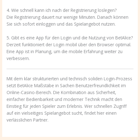
4. Wie schnell kann ich nach der Registrierung loslegen?
Die Registrierung dauert nur wenige Minuten. Danach können
Sie sich sofort einloggen und das Spielangebot nutzen.
5. Gibt es eine App für den Login und die Nutzung von BetAlice?
Derzeit funktioniert der Login mobil über den Browser optimal.
Eine App ist in Planung, um die mobile Erfahrung weiter zu
verbessern.
Mit dem klar strukturierten und technisch soliden Login-Prozess
setzt BetAlice Maßstäbe in Sachen Benutzerfreundlichkeit im
Online-Casino-Bereich. Die Kombination aus Sicherheit,
einfacher Bedienbarkeit und moderner Technik macht den
Einstieg für jeden Spieler zum Erlebnis. Wer schnellen Zugriff
auf ein vielseitiges Spielangebot sucht, findet hier einen
verlässlichen Partner.