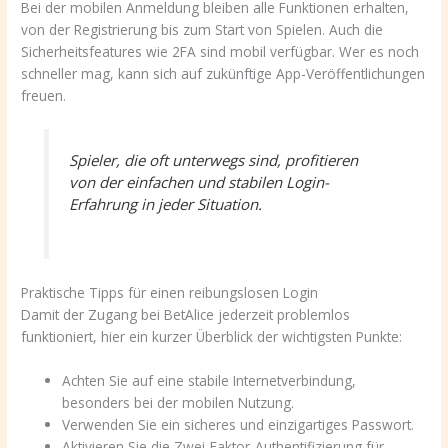
Bei der mobilen Anmeldung bleiben alle Funktionen erhalten,
von der Registrierung bis zum Start von Spielen. Auch die
Sicherheitsfeatures wie 2FA sind mobil verfügbar. Wer es noch
schneller mag, kann sich auf zukünftige App-Veröffentlichungen
freuen.
Spieler, die oft unterwegs sind, profitieren
von der einfachen und stabilen Login-
Erfahrung in jeder Situation.
Praktische Tipps für einen reibungslosen Login
Damit der Zugang bei BetAlice jederzeit problemlos
funktioniert, hier ein kurzer Überblick der wichtigsten Punkte:
Achten Sie auf eine stabile Internetverbindung,
besonders bei der mobilen Nutzung.
Verwenden Sie ein sicheres und einzigartiges Passwort.
Aktivieren Sie die Zwei-Faktor-Authentifizierung für