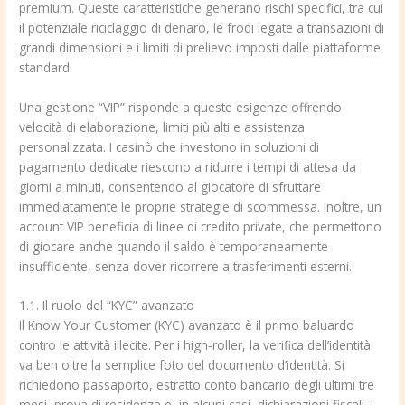
premium. Queste caratteristiche generano rischi specifici, tra cui
il potenziale riciclaggio di denaro, le frodi legate a transazioni di
grandi dimensioni e i limiti di prelievo imposti dalle piattaforme
standard.
Una gestione “VIP” risponde a queste esigenze offrendo
velocità di elaborazione, limiti più alti e assistenza
personalizzata. I casinò che investono in soluzioni di
pagamento dedicate riescono a ridurre i tempi di attesa da
giorni a minuti, consentendo al giocatore di sfruttare
immediatamente le proprie strategie di scommessa. Inoltre, un
account VIP beneficia di linee di credito private, che permettono
di giocare anche quando il saldo è temporaneamente
insufficiente, senza dover ricorrere a trasferimenti esterni.
1.1. Il ruolo del “KYC” avanzato
Il Know Your Customer (KYC) avanzato è il primo baluardo
contro le attività illecite. Per i high‑roller, la verifica dell’identità
va ben oltre la semplice foto del documento d’identità. Si
richiedono passaporto, estratto conto bancario degli ultimi tre
mesi, prova di residenza e, in alcuni casi, dichiarazioni fiscali. I