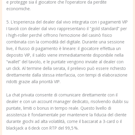
e protegge sia il giocatore che l’operatore da perdite
economiche.
5. L’esperienza del dealer dal vivo integrata con i pagamenti VIP
I tavoli con dealer dal vivo rappresentano il “gold standard” per
i high‑roller perché offrono l’emozione del casinò fisico
combinata con la comodità del digitale. Durante una sessione
live, il flusso di pagamento è lineare: il giocatore effettua un
deposito VIP, il saldo viene immediatamente disponibile nella
“wallet” del tavolo, e le puntate vengono inviate al dealer con
un click. Al termine della serata, il prelievo può essere richiesto
direttamente dalla stessa interfaccia, con tempi di elaborazione
ridotti grazie alla priorità VIP.
La chat privata consente di comunicare direttamente con il
dealer e con un account manager dedicato, risolvendo dubbi su
puntate, limiti o bonus in tempo reale. Questo livello di
assistenza è fondamentale per mantenere la fiducia del cliente
durante giochi ad alta volatilità, come il baccarat a 3‑card o il
blackjack a 6 deck con RTP del 99,5 %.