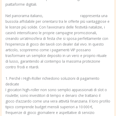
piattaforme digitali.
Nel panorama italiano,
migliori casino online
rappresenta una
bussola affidabile per orientarsi tra le offerte più vantaggiose e
le licenze più solide. Con l’avvicinarsi delle festività natalizie, i
casinò intensificano le proprie campagne promozionali,
creando un’atmosfera di festa che si sposa perfettamente con
l’esperienza di gioco dei tavoli con dealer dal vivo. In questo
articolo, scopriremo come i pagamenti VIP possano
trasformare un semplice deposito in un vero e proprio rituale
di lusso, garantendo al contempo la massima protezione
contro frodi e ritardi.
1. Perché i High‑Roller richiedono soluzioni di pagamento
dedicate
I giocatori high‑roller non sono semplici appassionati di slot o
roulette; sono investitori di tempo e denaro che trattano il
gioco d’azzardo come una vera attività finanziaria. Il loro profilo
tipico comprende budget mensili superiori a 10 000 €,
frequenze di gioco giornaliere e aspettative di servizio