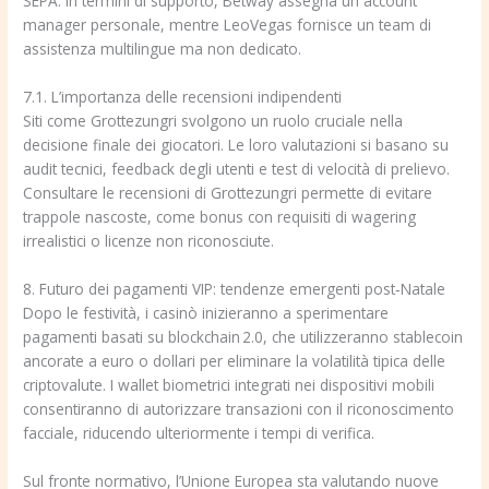
SEPA. In termini di supporto, Betway assegna un account
manager personale, mentre LeoVegas fornisce un team di
assistenza multilingue ma non dedicato.
7.1. L’importanza delle recensioni indipendenti
Siti come Grottezungri svolgono un ruolo cruciale nella
decisione finale dei giocatori. Le loro valutazioni si basano su
audit tecnici, feedback degli utenti e test di velocità di prelievo.
Consultare le recensioni di Grottezungri permette di evitare
trappole nascoste, come bonus con requisiti di wagering
irrealistici o licenze non riconosciute.
8. Futuro dei pagamenti VIP: tendenze emergenti post‑Natale
Dopo le festività, i casinò inizieranno a sperimentare
pagamenti basati su blockchain 2.0, che utilizzeranno stablecoin
ancorate a euro o dollari per eliminare la volatilità tipica delle
criptovalute. I wallet biometrici integrati nei dispositivi mobili
consentiranno di autorizzare transazioni con il riconoscimento
facciale, riducendo ulteriormente i tempi di verifica.
Sul fronte normativo, l’Unione Europea sta valutando nuove