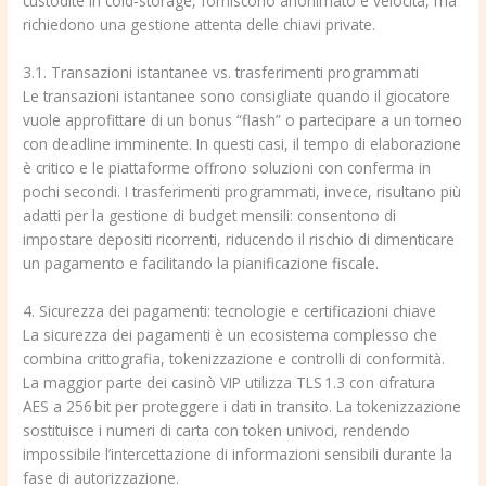
custodite in cold‑storage, forniscono anonimato e velocità, ma
richiedono una gestione attenta delle chiavi private.
3.1. Transazioni istantanee vs. trasferimenti programmati
Le transazioni istantanee sono consigliate quando il giocatore
vuole approfittare di un bonus “flash” o partecipare a un torneo
con deadline imminente. In questi casi, il tempo di elaborazione
è critico e le piattaforme offrono soluzioni con conferma in
pochi secondi. I trasferimenti programmati, invece, risultano più
adatti per la gestione di budget mensili: consentono di
impostare depositi ricorrenti, riducendo il rischio di dimenticare
un pagamento e facilitando la pianificazione fiscale.
4. Sicurezza dei pagamenti: tecnologie e certificazioni chiave
La sicurezza dei pagamenti è un ecosistema complesso che
combina crittografia, tokenizzazione e controlli di conformità.
La maggior parte dei casinò VIP utilizza TLS 1.3 con cifratura
AES a 256 bit per proteggere i dati in transito. La tokenizzazione
sostituisce i numeri di carta con token univoci, rendendo
impossibile l’intercettazione di informazioni sensibili durante la
fase di autorizzazione.