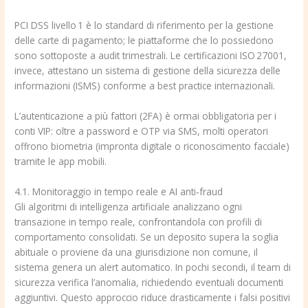
PCI DSS livello 1 è lo standard di riferimento per la gestione
delle carte di pagamento; le piattaforme che lo possiedono
sono sottoposte a audit trimestrali. Le certificazioni ISO 27001,
invece, attestano un sistema di gestione della sicurezza delle
informazioni (ISMS) conforme a best practice internazionali.
L’autenticazione a più fattori (2FA) è ormai obbligatoria per i
conti VIP: oltre a password e OTP via SMS, molti operatori
offrono biometria (impronta digitale o riconoscimento facciale)
tramite le app mobili.
4.1. Monitoraggio in tempo reale e AI anti‑fraud
Gli algoritmi di intelligenza artificiale analizzano ogni
transazione in tempo reale, confrontandola con profili di
comportamento consolidati. Se un deposito supera la soglia
abituale o proviene da una giurisdizione non comune, il
sistema genera un alert automatico. In pochi secondi, il team di
sicurezza verifica l’anomalia, richiedendo eventuali documenti
aggiuntivi. Questo approccio riduce drasticamente i falsi positivi