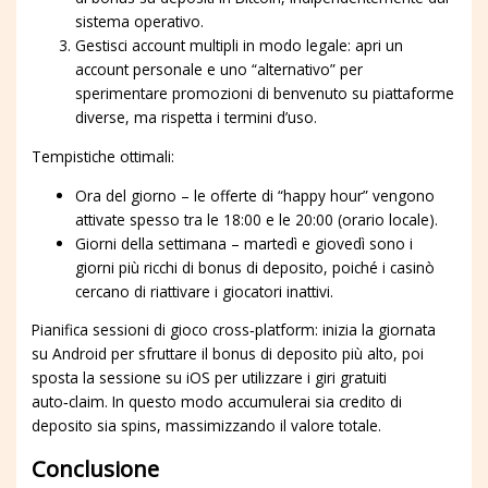
sistema operativo.
Gestisci account multipli in modo legale: apri un
account personale e uno “alternativo” per
sperimentare promozioni di benvenuto su piattaforme
diverse, ma rispetta i termini d’uso.
Tempistiche ottimali:
Ora del giorno – le offerte di “happy hour” vengono
attivate spesso tra le 18:00 e le 20:00 (orario locale).
Giorni della settimana – martedì e giovedì sono i
giorni più ricchi di bonus di deposito, poiché i casinò
cercano di riattivare i giocatori inattivi.
Pianifica sessioni di gioco cross‑platform: inizia la giornata
su Android per sfruttare il bonus di deposito più alto, poi
sposta la sessione su iOS per utilizzare i giri gratuiti
auto‑claim. In questo modo accumulerai sia credito di
deposito sia spins, massimizzando il valore totale.
Conclusione