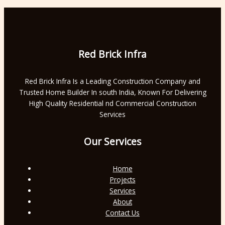
Red Brick Infra
Red Brick Infra Is a Leading Construction Company and
Trusted Home Builder In south India, Known For Delivering
High Quality Residential nd Commercial Construction
Services
Our Services
Home
Projects
Services
About
Contact Us