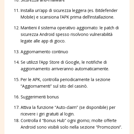
Installa un’app di sicurezza leggera (es. Bitdefender
Mobile) e scansiona l’APK prima dell’installazione.
Mantieni il sistema operativo aggiornato: le patch di
sicurezza Android spesso risolvono vulnerabilità
legate alle app di gioco.
Aggiornamento continuo
Se utilizzi l’App Store di Google, le notifiche di
aggiornamento arriveranno automaticamente.
Per le APK, controlla periodicamente la sezione
“Aggiornamenti” sul sito del casinò.
Suggerimenti bonus
Attiva la funzione “Auto‑claim” (se disponibile) per
ricevere i giri gratuiti al login.
Controlla il “Bonus Hub” ogni giorno; molte offerte
Android sono visibili solo nella sezione “Promozioni”.