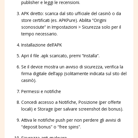
publisher e leggi le recensioni.
APK diretto: scarica dal sito ufficiale del casinò o da
store certificati (es. APKPure). Abilita “Origini
sconosciute” in Impostazioni > Sicurezza solo per il
tempo necessario.
Installazione dell’APK
Apri il file .apk scaricato, premi “Installa”.
Se il device mostra un avviso di sicurezza, verifica la
firma digitale dell’app (solitamente indicata sul sito del
casinò).
Permessi e notifiche
Concedi accesso a Notifiche, Posizione (per offerte
locali) e Storage (per salvare screenshot dei bonus).
Attiva le notifiche push per non perdere gli avvisi di
“deposit bonus” o “free spins”.
Sicurezza anti‑malware