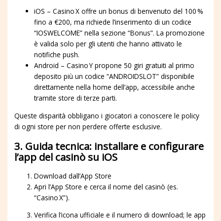
iOS – Casino X offre un bonus di benvenuto del 100 %
fino a €200, ma richiede l’inserimento di un codice
“IOSWELCOME” nella sezione “Bonus”. La promozione
è valida solo per gli utenti che hanno attivato le
notifiche push.
Android – Casino Y propone 50 giri gratuiti al primo
deposito più un codice “ANDROIDSLOT” disponibile
direttamente nella home dell’app, accessibile anche
tramite store di terze parti.
Queste disparità obbligano i giocatori a conoscere le policy
di ogni store per non perdere offerte esclusive.
3. Guida tecnica: installare e configurare
l’app del casinò su iOS
Download dall’App Store
Apri l’App Store e cerca il nome del casinò (es.
“Casino X”).
Verifica l’icona ufficiale e il numero di download; le app