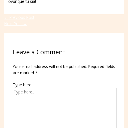
ovunque tu sia!
←
Previous Post
Next Post
→
Leave a Comment
Your email address will not be published.
Required fields
are marked
*
Type here..