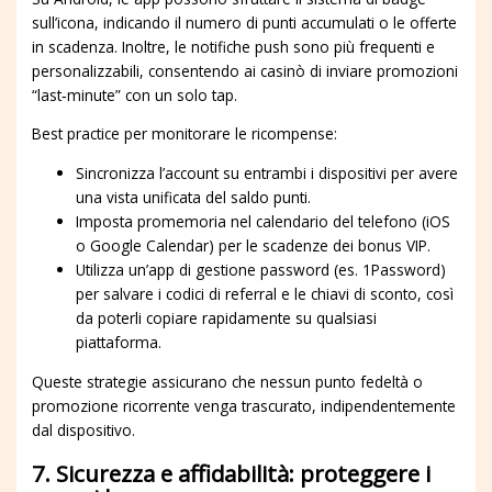
sull’icona, indicando il numero di punti accumulati o le offerte
in scadenza. Inoltre, le notifiche push sono più frequenti e
personalizzabili, consentendo ai casinò di inviare promozioni
“last‑minute” con un solo tap.
Best practice per monitorare le ricompense:
Sincronizza l’account su entrambi i dispositivi per avere
una vista unificata del saldo punti.
Imposta promemoria nel calendario del telefono (iOS
o Google Calendar) per le scadenze dei bonus VIP.
Utilizza un’app di gestione password (es. 1Password)
per salvare i codici di referral e le chiavi di sconto, così
da poterli copiare rapidamente su qualsiasi
piattaforma.
Queste strategie assicurano che nessun punto fedeltà o
promozione ricorrente venga trascurato, indipendentemente
dal dispositivo.
7. Sicurezza e affidabilità: proteggere i