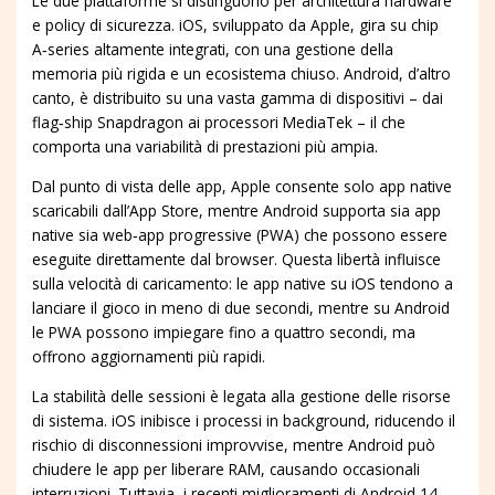
Le due piattaforme si distinguono per architettura hardware
e policy di sicurezza. iOS, sviluppato da Apple, gira su chip
A‑series altamente integrati, con una gestione della
memoria più rigida e un ecosistema chiuso. Android, d’altro
canto, è distribuito su una vasta gamma di dispositivi – dai
flag‑ship Snapdragon ai processori MediaTek – il che
comporta una variabilità di prestazioni più ampia.
Dal punto di vista delle app, Apple consente solo app native
scaricabili dall’App Store, mentre Android supporta sia app
native sia web‑app progressive (PWA) che possono essere
eseguite direttamente dal browser. Questa libertà influisce
sulla velocità di caricamento: le app native su iOS tendono a
lanciare il gioco in meno di due secondi, mentre su Android
le PWA possono impiegare fino a quattro secondi, ma
offrono aggiornamenti più rapidi.
La stabilità delle sessioni è legata alla gestione delle risorse
di sistema. iOS inibisce i processi in background, riducendo il
rischio di disconnessioni improvvise, mentre Android può
chiudere le app per liberare RAM, causando occasionali
interruzioni. Tuttavia, i recenti miglioramenti di Android 14