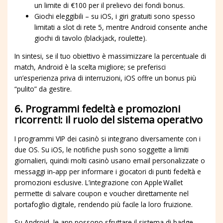
un limite di €100 per il prelievo dei fondi bonus.
Giochi eleggibili – su iOS, i giri gratuiti sono spesso
limitati a slot di rete 5, mentre Android consente anche
giochi di tavolo (blackjack, roulette).
In sintesi, se il tuo obiettivo è massimizzare la percentuale di
match, Android è la scelta migliore; se preferisci
un’esperienza priva di interruzioni, iOS offre un bonus più
“pulito” da gestire.
6. Programmi fedeltà e promozioni
ricorrenti: il ruolo del sistema operativo
I programmi VIP dei casinò si integrano diversamente con i
due OS. Su iOS, le notifiche push sono soggette a limiti
giornalieri, quindi molti casinò usano email personalizzate o
messaggi in‑app per informare i giocatori di punti fedeltà e
promozioni esclusive. L’integrazione con Apple Wallet
permette di salvare coupon e voucher direttamente nel
portafoglio digitale, rendendo più facile la loro fruizione.
Su Android, le app possono sfruttare il sistema di badge