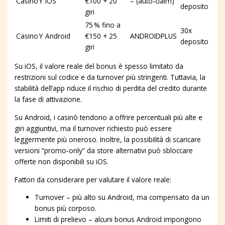
Casino Y
iOS
€100 + 20
– (auto‑claim)
deposito
giri
75 % fino a
30x
Casino Y
Android
€150 + 25
ANDROIDPLUS
deposito
giri
Su iOS, il valore reale del bonus è spesso limitato da
restrizioni sul codice e da turnover più stringenti. Tuttavia, la
stabilità dell’app riduce il rischio di perdita del credito durante
la fase di attivazione.
Su Android, i casinò tendono a offrire percentuali più alte e
giri aggiuntivi, ma il turnover richiesto può essere
leggermente più oneroso. Inoltre, la possibilità di scaricare
versioni “promo‑only” da store alternativi può sbloccare
offerte non disponibili su iOS.
Fattori da considerare per valutare il valore reale:
Turnover – più alto su Android, ma compensato da un
bonus più corposo.
Limiti di prelievo – alcuni bonus Android impongono