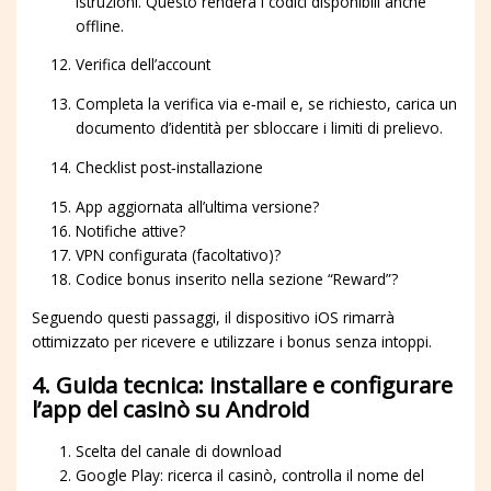
istruzioni. Questo renderà i codici disponibili anche
offline.
Verifica dell’account
Completa la verifica via e‑mail e, se richiesto, carica un
documento d’identità per sbloccare i limiti di prelievo.
Checklist post‑installazione
App aggiornata all’ultima versione?
Notifiche attive?
VPN configurata (facoltativo)?
Codice bonus inserito nella sezione “Reward”?
Seguendo questi passaggi, il dispositivo iOS rimarrà
ottimizzato per ricevere e utilizzare i bonus senza intoppi.
4. Guida tecnica: installare e configurare
l’app del casinò su Android
Scelta del canale di download
Google Play: ricerca il casinò, controlla il nome del