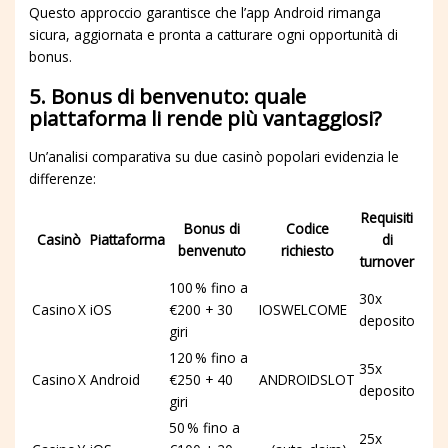
Questo approccio garantisce che l’app Android rimanga
sicura, aggiornata e pronta a catturare ogni opportunità di
bonus.
5. Bonus di benvenuto: quale
piattaforma li rende più vantaggiosi?
Un’analisi comparativa su due casinò popolari evidenzia le
differenze:
Requisiti
Bonus di
Codice
Casinò
Piattaforma
di
benvenuto
richiesto
turnover
100 % fino a
30x
Casino X
iOS
€200 + 30
IOSWELCOME
deposito
giri
120 % fino a
35x
Casino X
Android
€250 + 40
ANDROIDSLOT
deposito
giri
50 % fino a
25x