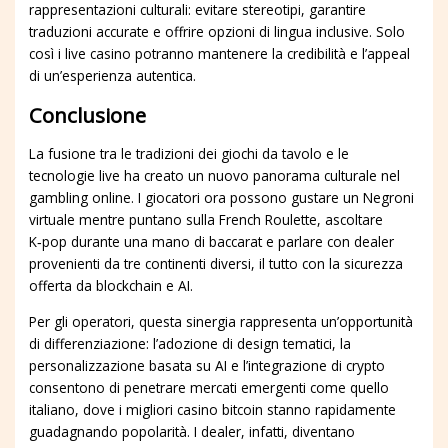
rappresentazioni culturali: evitare stereotipi, garantire
traduzioni accurate e offrire opzioni di lingua inclusive. Solo
così i live casino potranno mantenere la credibilità e l’appeal
di un’esperienza autentica.
Conclusione
La fusione tra le tradizioni dei giochi da tavolo e le
tecnologie live ha creato un nuovo panorama culturale nel
gambling online. I giocatori ora possono gustare un Negroni
virtuale mentre puntano sulla French Roulette, ascoltare
K‑pop durante una mano di baccarat e parlare con dealer
provenienti da tre continenti diversi, il tutto con la sicurezza
offerta da blockchain e AI.
Per gli operatori, questa sinergia rappresenta un’opportunità
di differenziazione: l’adozione di design tematici, la
personalizzazione basata su AI e l’integrazione di crypto
consentono di penetrare mercati emergenti come quello
italiano, dove i migliori casino bitcoin stanno rapidamente
guadagnando popolarità. I dealer, infatti, diventano