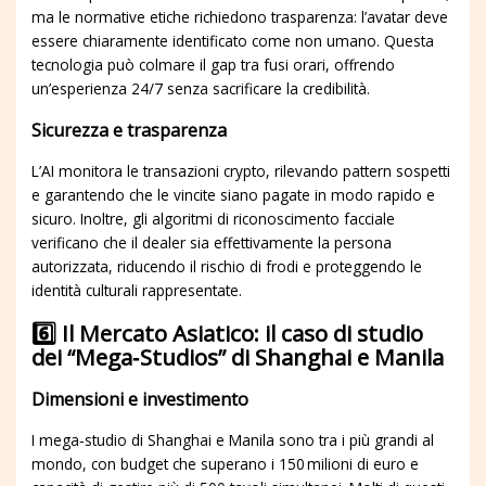
ma le normative etiche richiedono trasparenza: l’avatar deve
essere chiaramente identificato come non umano. Questa
tecnologia può colmare il gap tra fusi orari, offrendo
un’esperienza 24/7 senza sacrificare la credibilità.
Sicurezza e trasparenza
L’AI monitora le transazioni crypto, rilevando pattern sospetti
e garantendo che le vincite siano pagate in modo rapido e
sicuro. Inoltre, gli algoritmi di riconoscimento facciale
verificano che il dealer sia effettivamente la persona
autorizzata, riducendo il rischio di frodi e proteggendo le
identità culturali rappresentate.
6️⃣ Il Mercato Asiatico: il caso di studio
dei “Mega‑Studios” di Shanghai e Manila
Dimensioni e investimento
I mega‑studio di Shanghai e Manila sono tra i più grandi al
mondo, con budget che superano i 150 milioni di euro e