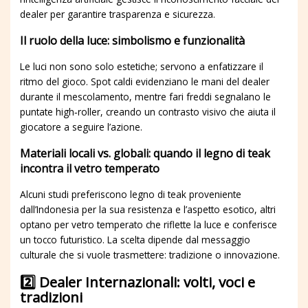
dealer per garantire trasparenza e sicurezza.
Il ruolo della luce: simbolismo e funzionalità
Le luci non sono solo estetiche; servono a enfatizzare il
ritmo del gioco. Spot caldi evidenziano le mani del dealer
durante il mescolamento, mentre fari freddi segnalano le
puntate high‑roller, creando un contrasto visivo che aiuta il
giocatore a seguire l’azione.
Materiali locali vs. globali: quando il legno di teak
incontra il vetro temperato
Alcuni studi preferiscono legno di teak proveniente
dall’Indonesia per la sua resistenza e l’aspetto esotico, altri
optano per vetro temperato che riflette la luce e conferisce
un tocco futuristico. La scelta dipende dal messaggio
culturale che si vuole trasmettere: tradizione o innovazione.
2️⃣ Dealer Internazionali: volti, voci e
tradizioni