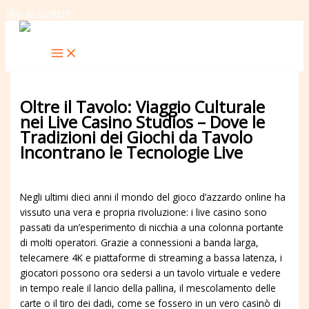
Skip to content
Oltre il Tavolo: Viaggio Culturale
nei Live Casino Studios – Dove le
Tradizioni dei Giochi da Tavolo
Incontrano le Tecnologie Live
Leave a Comment
/
Uncategorized
/ By
redbrick
Negli ultimi dieci anni il mondo del gioco d’azzardo online ha
vissuto una vera e propria rivoluzione: i live casino sono
passati da un’esperimento di nicchia a una colonna portante
di molti operatori. Grazie a connessioni a banda larga,
telecamere 4K e piattaforme di streaming a bassa latenza, i
giocatori possono ora sedersi a un tavolo virtuale e vedere
in tempo reale il lancio della pallina, il mescolamento delle
carte o il tiro dei dadi, come se fossero in un vero casinò di