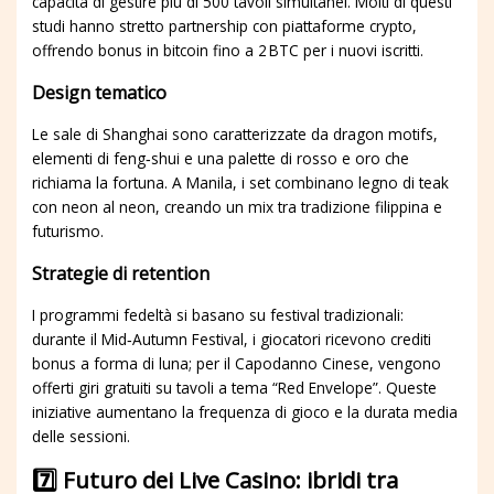
capacità di gestire più di 500 tavoli simultanei. Molti di questi
studi hanno stretto partnership con piattaforme crypto,
offrendo bonus in bitcoin fino a 2 BTC per i nuovi iscritti.
Design tematico
Le sale di Shanghai sono caratterizzate da dragon motifs,
elementi di feng‑shui e una palette di rosso e oro che
richiama la fortuna. A Manila, i set combinano legno di teak
con neon al neon, creando un mix tra tradizione filippina e
futurismo.
Strategie di retention
I programmi fedeltà si basano su festival tradizionali:
durante il Mid‑Autumn Festival, i giocatori ricevono crediti
bonus a forma di luna; per il Capodanno Cinese, vengono
offerti giri gratuiti su tavoli a tema “Red Envelope”. Queste
iniziative aumentano la frequenza di gioco e la durata media
delle sessioni.
7️⃣ Futuro dei Live Casino: ibridi tra