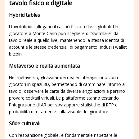
tavolo fisico e digitale
Hybrid tables
I tavoli ibridi collegano il casinò fisico a flussi globali. Un
giocatore a Monte Carlo può scegliere di “switchare” dal
tavolo reale a quello live, mantenendo la stessa identità di
account e le stesse credenziali di pagamento, inclusi i wallet
bitcoin.
Metaverso e realtà aumentata
Nel metaverso, gli avatar dei dealer interagiscono con i
giocatori in spazi 3D, permettendo di camminare intorno al
tavolo, osservare le carte da diverse angolazioni e persino
provare cocktail virtuali. Le piattaforme stanno testando
l’integrazione di AR per sovrapporre statistiche di RTP e
probabilità direttamente sulla visuale del giocatore.
Sfide culturali
Con l’espansione globale, è fondamentale rispettare le