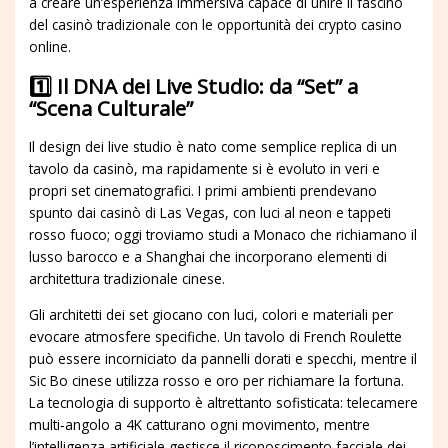
a creare un’esperienza immersiva capace di unire il fascino
del casinò tradizionale con le opportunità dei crypto casino
online.
1️⃣ Il DNA dei Live Studio: da “Set” a
“Scena Culturale”
Il design dei live studio è nato come semplice replica di un
tavolo da casinò, ma rapidamente si è evoluto in veri e
propri set cinematografici. I primi ambienti prendevano
spunto dai casinò di Las Vegas, con luci al neon e tappeti
rosso fuoco; oggi troviamo studi a Monaco che richiamano il
lusso barocco e a Shanghai che incorporano elementi di
architettura tradizionale cinese.
Gli architetti dei set giocano con luci, colori e materiali per
evocare atmosfere specifiche. Un tavolo di French Roulette
può essere incorniciato da pannelli dorati e specchi, mentre il
Sic Bo cinese utilizza rosso e oro per richiamare la fortuna.
La tecnologia di supporto è altrettanto sofisticata: telecamere
multi‑angolo a 4K catturano ogni movimento, mentre
l’intelligenza artificiale gestisce il riconoscimento facciale dei