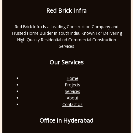
Red Brick Infra
Red Brick Infra Is a Leading Construction Company and
Trusted Home Builder In south India, Known For Delivering
High Quality Residential nd Commercial Construction
Services
Our Services
Home
Projects
Services
About
Contact Us
Office in Hyderabad