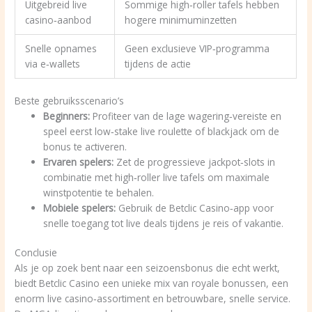
Uitgebreid live
Sommige high‑roller tafels hebben
casino‑aanbod
hogere minimuminzetten
Snelle opnames
Geen exclusieve VIP‑programma
via e‑wallets
tijdens de actie
Beste gebruiksscenario’s
Beginners:
Profiteer van de lage wagering‑vereiste en
speel eerst low‑stake live roulette of blackjack om de
bonus te activeren.
Ervaren spelers:
Zet de progressieve jackpot‑slots in
combinatie met high‑roller live tafels om maximale
winstpotentie te behalen.
Mobiele spelers:
Gebruik de Betclic Casino‑app voor
snelle toegang tot live deals tijdens je reis of vakantie.
Conclusie
Als je op zoek bent naar een seizoensbonus die echt werkt,
biedt Betclic Casino een unieke mix van royale bonussen, een
enorm live casino‑assortiment en betrouwbare, snelle service.