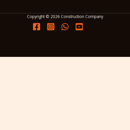
Copyright © 2026 Construction Company