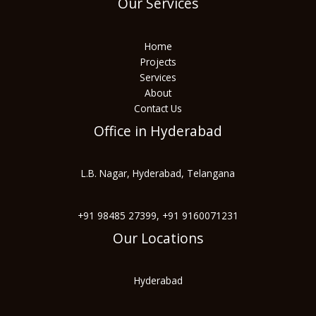
Our Services
Home
Projects
Services
About
Contact Us
Office in Hyderabad
L.B. Nagar, Hyderabad, Telangana
+91 98485 27399, +91 9160071231
Our Locations
Hyderabad