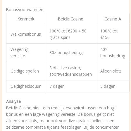
Bonusvoorwaarden
Kenmerk
Betclic Casino
Casino A
100 % tot €200 + 50
100 % tot
Welkomstbonus
gratis spins
€150
Wagering
40×
30× bonusbedrag
vereiste
bonusbedrag
Slots, live casino,
Geldige spellen
Alleen slots
sportweddenschappen
Geldigheidsduur
7 dagen
5 dagen
Analyse
Betclic Casino biedt een redelijk evenwicht tussen een hoge
bonus en een lage wagering‑vereiste. De bonus geldt niet
alleen voor slots, maar ook voor live dealer‑spellen – een
zeldzame combinatie tijdens feestdagen. Bij de concurrenten