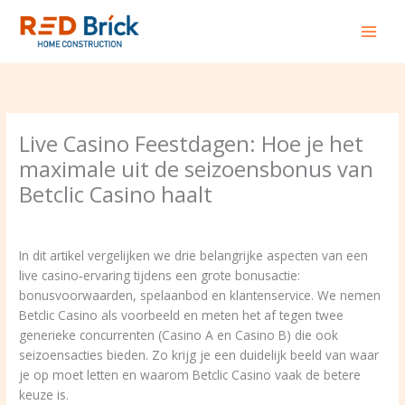
Skip
to
content
Live Casino Feestdagen: Hoe je het
maximale uit de seizoensbonus van
Betclic Casino haalt
Leave a Comment
/
Uncategorized
/ By
redbrick
In dit artikel vergelijken we drie belangrijke aspecten van een
live casino‑ervaring tijdens een grote bonusactie:
bonusvoorwaarden, spelaanbod en klantenservice. We nemen
Betclic Casino als voorbeeld en meten het af tegen twee
generieke concurrenten (Casino A en Casino B) die ook
seizoensacties bieden. Zo krijg je een duidelijk beeld van waar
je op moet letten en waarom Betclic Casino vaak de betere
keuze is.