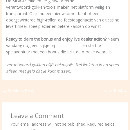
De MGA‑licentie en de geavanceerde
verantwoord‑gokken‑tools maken het platform veilig en
transparant. Of je nu een nieuwkomer bent of een
doorgewinterde high‑roller, de feestdagenactie van dit casino
levert meer speelplezier en betere kansen op winst.
Ready to claim the bonus and enjoy live dealer action?
Neem
vandaag nog een kijkje bij
Betclic Casino
en start je
spelavontuur met een bonus die echt de moeite waard is.
Verantwoord gokken blijft belangrijk. Stel limieten in en speel
alleen met geld dat je kunt missen.
←
Previous Post
Next Post
→
Leave a Comment
Your email address will not be published.
Required fields