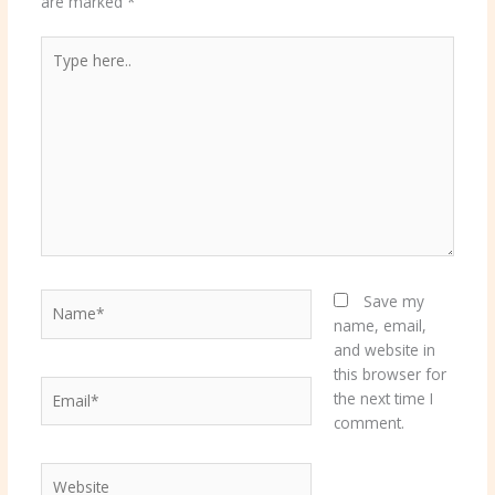
are marked
*
Type
here..
Name*
Save my
name, email,
and website in
this browser for
Email*
the next time I
comment.
Website