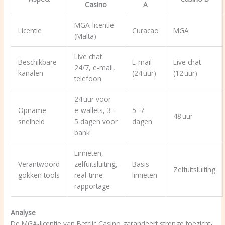
Casino
A
MGA‑licentie
Licentie
Curacao
MGA
(Malta)
Live chat
Beschikbare
E‑mail
Live chat
24/7, e‑mail,
kanalen
(24 uur)
(12 uur)
telefoon
24 uur voor
Opname
e‑wallets, 3–
5–7
48 uur
snelheid
5 dagen voor
dagen
bank
Limieten,
Verantwoord
zelfuitsluiting,
Basis
Zelfuitsluiting
gokken tools
real‑time
limieten
rapportage
Analyse
De MGA‑licentie van Betclic Casino garandeert strenge toezicht-