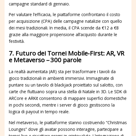
campagne standard di gennaio.
Per valutare l’efficacia, le piattaforme confrontano il costo
per acquisizione (CPA) delle campagne natalizie con quello
dei mesi tradizionali. In media, il CPA scende da €12 a €8
grazie alla maggiore propensione all’acquisto durante le
festività.
7. Futuro dei Tornei Mobile‑First: AR, VR
e Metaverso – 300 parole
La realtà aumentata (AR) sta per trasformare i tavoli da
gioco tradizionali in ambienti immersivi. Immaginate di
puntare su un tavolo di blackjack proiettato sul salotto, con
carte che fluttuano sopra una stella di Natale in 3D. Le SDK di
ARCore e ARKit consentono di mappare superfici domestiche
in pochi secondi, mentre i server di gioco gestiscono la
logica di payout in tempo reale.
Nel metaverso, le piattaforme stanno costruendo “Christmas
Lounges” dove gli avatar possono interagire, partecipare a
tornei live e riscattare premi in criptovaluta. L’integrazione di