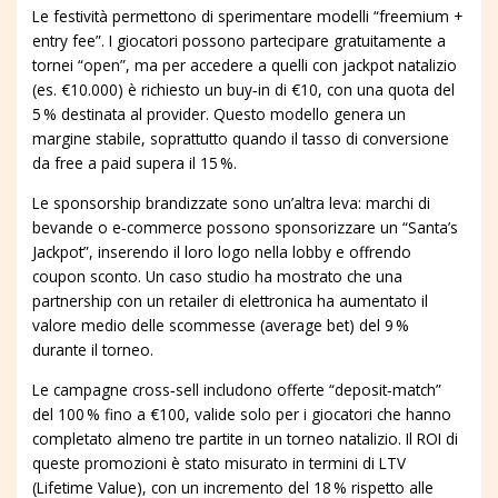
Le festività permettono di sperimentare modelli “freemium +
entry fee”. I giocatori possono partecipare gratuitamente a
tornei “open”, ma per accedere a quelli con jackpot natalizio
(es. €10.000) è richiesto un buy‑in di €10, con una quota del
5 % destinata al provider. Questo modello genera un
margine stabile, soprattutto quando il tasso di conversione
da free a paid supera il 15 %.
Le sponsorship brandizzate sono un’altra leva: marchi di
bevande o e‑commerce possono sponsorizzare un “Santa’s
Jackpot”, inserendo il loro logo nella lobby e offrendo
coupon sconto. Un caso studio ha mostrato che una
partnership con un retailer di elettronica ha aumentato il
valore medio delle scommesse (average bet) del 9 %
durante il torneo.
Le campagne cross‑sell includono offerte “deposit‑match”
del 100 % fino a €100, valide solo per i giocatori che hanno
completato almeno tre partite in un torneo natalizio. Il ROI di
queste promozioni è stato misurato in termini di LTV
(Lifetime Value), con un incremento del 18 % rispetto alle