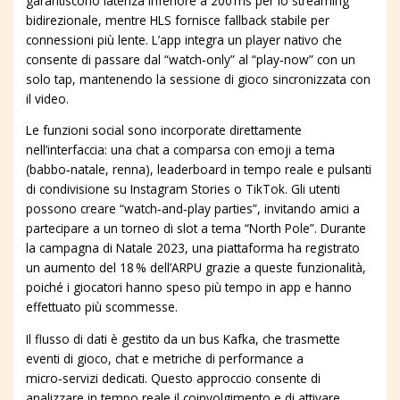
garantiscono latenza inferiore a 200 ms per lo streaming
bidirezionale, mentre HLS fornisce fallback stabile per
connessioni più lente. L’app integra un player nativo che
consente di passare dal “watch‑only” al “play‑now” con un
solo tap, mantenendo la sessione di gioco sincronizzata con
il video.
Le funzioni social sono incorporate direttamente
nell’interfaccia: una chat a comparsa con emoji a tema
(babbo‑natale, renna), leaderboard in tempo reale e pulsanti
di condivisione su Instagram Stories o TikTok. Gli utenti
possono creare “watch‑and‑play parties”, invitando amici a
partecipare a un torneo di slot a tema “North Pole”. Durante
la campagna di Natale 2023, una piattaforma ha registrato
un aumento del 18 % dell’ARPU grazie a queste funzionalità,
poiché i giocatori hanno speso più tempo in app e hanno
effettuato più scommesse.
Il flusso di dati è gestito da un bus Kafka, che trasmette
eventi di gioco, chat e metriche di performance a
micro‑servizi dedicati. Questo approccio consente di
analizzare in tempo reale il coinvolgimento e di attivare