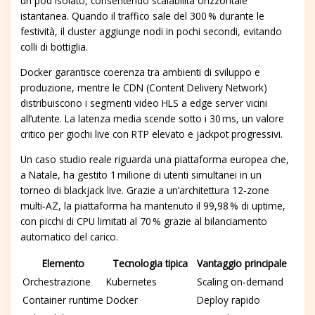
un pod isolato, consentendo scalabilità orizzontale
istantanea. Quando il traffico sale del 300 % durante le
festività, il cluster aggiunge nodi in pochi secondi, evitando
colli di bottiglia.
Docker garantisce coerenza tra ambienti di sviluppo e
produzione, mentre le CDN (Content Delivery Network)
distribuiscono i segmenti video HLS a edge server vicini
all’utente. La latenza media scende sotto i 30 ms, un valore
critico per giochi live con RTP elevato e jackpot progressivi.
Un caso studio reale riguarda una piattaforma europea che,
a Natale, ha gestito 1 milione di utenti simultanei in un
torneo di blackjack live. Grazie a un’architettura 12‑zone
multi‑AZ, la piattaforma ha mantenuto il 99,98 % di uptime,
con picchi di CPU limitati al 70 % grazie al bilanciamento
automatico del carico.
Elemento
Tecnologia tipica
Vantaggio principale
Orchestrazione
Kubernetes
Scaling on‑demand
Container runtime
Docker
Deploy rapido