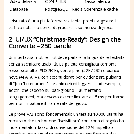
Video delivery
CDN + HLS
Bassa latenza
Database
PostgreSQL + Redis
Coerenza e cache
Il risultato è una piattaforma resiliente, pronta a gestire il
traffico natalizio senza degradare l’esperienza di gioco.
2. UI/UX “Christmas‑Ready”: Design che
Converte – 250 parole
Un’interfaccia mobile‑first deve parlare la lingua delle festività
senza sacrificare usabilità. La palette consigliata combina
rosso scarlatto (#D32F2F), verde pino (#2E7D32) e bianco
neve (#FAFAFA), con accenti dorati per evidenziare pulsanti
di “Join Tournament”. Le animazioni leggere – ad esempio,
fiocchi che cadono sul background – aumentano
l’engagement, ma devono essere limitate a 15 ms per frame
per non impattare il frame rate del gioco.
Le prove A/B sono fondamentali: un test su 10 000 utenti ha
mostrato che un bottone “Iscriviti ora” con icona di regalo ha
incrementato il tasso di conversione del 12 % rispetto al
semplice testo. Un altro esperimento ha confrontato due