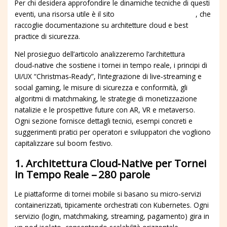
Per chi desidera approfondire le dinamiche tecniche di questi
eventi, una risorsa utile è il sito
https://aures2project.eu/
, che
raccoglie documentazione su architetture cloud e best
practice di sicurezza.
Nel prosieguo dell’articolo analizzeremo l’architettura
cloud‑native che sostiene i tornei in tempo reale, i principi di
UI/UX “Christmas‑Ready”, l’integrazione di live‑streaming e
social gaming, le misure di sicurezza e conformità, gli
algoritmi di matchmaking, le strategie di monetizzazione
natalizie e le prospettive future con AR, VR e metaverso.
Ogni sezione fornisce dettagli tecnici, esempi concreti e
suggerimenti pratici per operatori e sviluppatori che vogliono
capitalizzare sul boom festivo.
1. Architettura Cloud‑Native per Tornei
in Tempo Reale – 280 parole
Le piattaforme di tornei mobile si basano su micro‑servizi
containerizzati, tipicamente orchestrati con Kubernetes. Ogni
servizio (login, matchmaking, streaming, pagamento) gira in