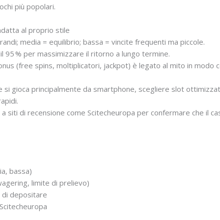
chi più popolari.
datta al proprio stile
 grandi; media = equilibrio; bassa = vincite frequenti ma piccole.
il 95 % per massimizzare il ritorno a lungo termine.
bonus (free spins, moltiplicatori, jackpot) è legato al mito in modo
e si gioca principalmente da smartphone, scegliere slot ottimizzat
apidi.
 a siti di recensione come Scitecheuropa per confermare che il casin
dia, bassa)
wagering, limite di prelievo)
 di depositare
u Scitecheuropa