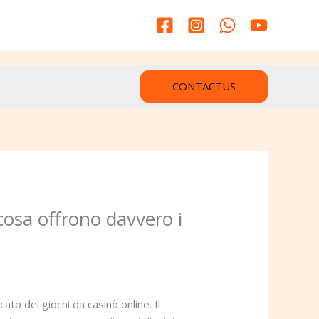
CONTACTUS
 cosa offrono davvero i
to dei giochi da casinò online. Il