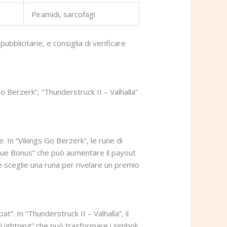
Piramidi, sarcofagi
bblicitarie, e consiglia di verificare
o Berzerk”, “Thunderstruck II – Valhalla”
. In “Vikings Go Berzerk”, le rune di
Rogue Bonus” che può aumentare il payout
e sceglie una runa per rivelare un premio
. In “Thunderstruck II – Valhalla”, il
 Lightning” che può trasformare i simboli