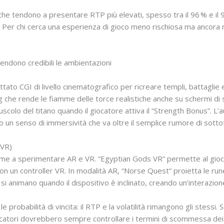
che tendono a presentare RTP più elevati, spesso tra il 96 % e il 
. Per chi cerca una esperienza di gioco meno rischiosa ma ancora ri
 rendono credibili le ambientazioni
ato CGI di livello cinematografico per ricreare templi, battaglie e rit
g che rende le fiamme delle torce realistiche anche su schermi di
scolo del titano quando il giocatore attiva il “Strength Bonus”. L’a
do un senso di immersività che va oltre il semplice rumore di sott
(VR)
rime a sperimentare AR e VR. “Egyptian Gods VR” permette al gioca
n un controller VR. In modalità AR, “Norse Quest” proietta le rune
i animano quando il dispositivo è inclinato, creando un’interazione
 probabilità di vincita: il RTP e la volatilità rimangono gli stessi.
iocatori dovrebbero sempre controllare i termini di scommessa dei