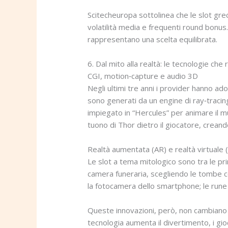
Scitecheuropa sottolinea che le slot gre
volatilità media e frequenti round bonus
rappresentano una scelta equilibrata.
6. Dal mito alla realtà: le tecnologie che
CGI, motion‑capture e audio 3D
Negli ultimi tre anni i provider hanno adott
sono generati da un engine di ray‑tracin
impiegato in “Hercules” per animare il mu
tuono di Thor dietro il giocatore, crean
Realtà aumentata (AR) e realtà virtuale 
Le slot a tema mitologico sono tra le p
camera funeraria, scegliendo le tombe co
la fotocamera dello smartphone; le rune s
Queste innovazioni, però, non cambiano le
tecnologia aumenta il divertimento, i g