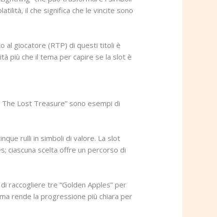
tilità, il che significa che le vincite sono
 al giocatore (RTP) di questi titoli è
tà più che il tema per capire se la slot è
es: The Lost Treasure” sono esempi di
inque rulli in simboli di valore. La slot
s; ciascuna scelta offre un percorso di
 di raccogliere tre “Golden Apples” per
 ma rende la progressione più chiara per