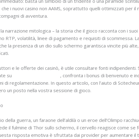
è immediato: basta un simbolo di un tridente o una piramide scinti
che i nuovi casino non AAMS, soprattutto quelli ottimizzati per il m
 compagni di avventura.
la narrazione mitologica – la storia che il gioco racconta con i suoi
o RTP, volatilità, linee di pagamento e requisiti di scommessa. La
che la presenza di un dio sullo schermo garantisca vincite più alte,
cati.
ori e le offerte dei casinò, è utile consultare fonti indipendenti. 
iate su
casino non aams sicuri
, confronta i bonus di benvenuto e ind
ani di regolamentazione. In questo articolo, con l’aiuto di Sciteche
ro un posto nella vostra sessione di gioco.
no
 dio della guerra, un faraone dell’aldilà o un eroe dell’Olimpo racc
e il fulmine di Thor sullo schermo, il cervello reagisce come se 
esta risposta emotiva è sfruttata dai provider per aumentare il 