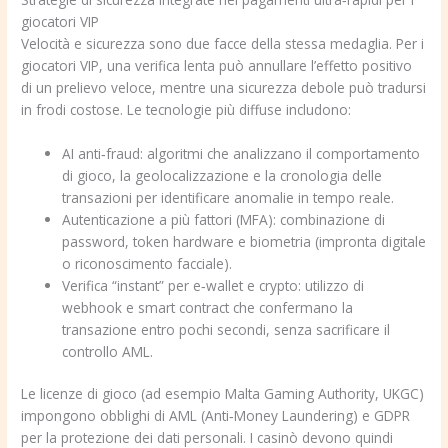
giocatori VIP
Velocità e sicurezza sono due facce della stessa medaglia. Per i
giocatori VIP, una verifica lenta può annullare l’effetto positivo
di un prelievo veloce, mentre una sicurezza debole può tradursi
in frodi costose. Le tecnologie più diffuse includono:
AI anti‑fraud: algoritmi che analizzano il comportamento
di gioco, la geolocalizzazione e la cronologia delle
transazioni per identificare anomalie in tempo reale.
Autenticazione a più fattori (MFA): combinazione di
password, token hardware e biometria (impronta digitale
o riconoscimento facciale).
Verifica “instant” per e‑wallet e crypto: utilizzo di
webhook e smart contract che confermano la
transazione entro pochi secondi, senza sacrificare il
controllo AML.
Le licenze di gioco (ad esempio Malta Gaming Authority, UKGC)
impongono obblighi di AML (Anti‑Money Laundering) e GDPR
per la protezione dei dati personali. I casinò devono quindi