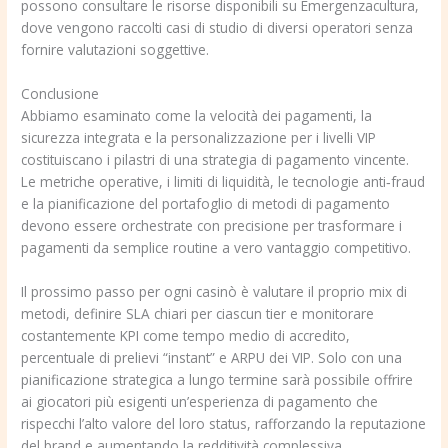
possono consultare le risorse disponibili su Emergenzacultura,
dove vengono raccolti casi di studio di diversi operatori senza
fornire valutazioni soggettive.
Conclusione
Abbiamo esaminato come la velocità dei pagamenti, la
sicurezza integrata e la personalizzazione per i livelli VIP
costituiscano i pilastri di una strategia di pagamento vincente.
Le metriche operative, i limiti di liquidità, le tecnologie anti‑fraud
e la pianificazione del portafoglio di metodi di pagamento
devono essere orchestrate con precisione per trasformare i
pagamenti da semplice routine a vero vantaggio competitivo.
Il prossimo passo per ogni casinò è valutare il proprio mix di
metodi, definire SLA chiari per ciascun tier e monitorare
costantemente KPI come tempo medio di accredito,
percentuale di prelievi “instant” e ARPU dei VIP. Solo con una
pianificazione strategica a lungo termine sarà possibile offrire
ai giocatori più esigenti un’esperienza di pagamento che
rispecchi l’alto valore del loro status, rafforzando la reputazione
del brand e aumentando la redditività complessiva.