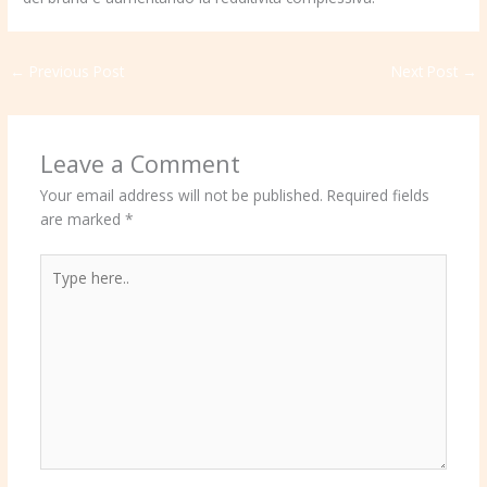
←
Previous Post
Next Post
→
Leave a Comment
Your email address will not be published.
Required fields
are marked
*
Type
here..