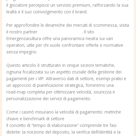
il giocatore percepisce un servizio premium, rafforzando la sua
lealtà e il suo coinvolgimento con il brand.
Per approfondire le dinamiche dei mercati di scommessa, visita
il nostro partner
bookmaker non aams
. Il sito
Emergenzacultura offre una panoramica neutra sui vari
operatori, utile per chi vuole confrontare offerte e normative
senza impegno.
Questo articolo è strutturato in cinque sezioni tematiche,
ognuna focalizzata su un aspetto cruciale della gestione dei
pagamenti per i VIP. Attraverso dati di settore, esempi pratici e
un approccio di pianificazione strategica, forniremo una
road‑map completa per ottimizzare velocità, sicurezza e
personalizzazione dei servizi di pagamento.
Come i casinò misurano la velocità di pagamento: metriche
chiave e benchmark di settore
Il concetto di “tempo di elaborazione” comprende tre fasi
distinte: la ricezione del deposito, la verifica dell’identità e la