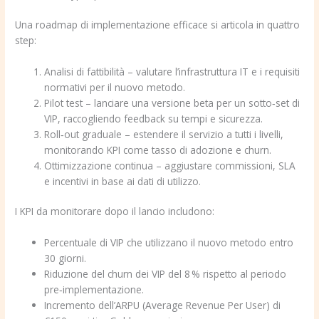
Una roadmap di implementazione efficace si articola in quattro
step:
Analisi di fattibilità – valutare l’infrastruttura IT e i requisiti
normativi per il nuovo metodo.
Pilot test – lanciare una versione beta per un sotto‑set di
VIP, raccogliendo feedback su tempi e sicurezza.
Roll‑out graduale – estendere il servizio a tutti i livelli,
monitorando KPI come tasso di adozione e churn.
Ottimizzazione continua – aggiustare commissioni, SLA
e incentivi in base ai dati di utilizzo.
I KPI da monitorare dopo il lancio includono:
Percentuale di VIP che utilizzano il nuovo metodo entro
30 giorni.
Riduzione del churn dei VIP del 8 % rispetto al periodo
pre‑implementazione.
Incremento dell’ARPU (Average Revenue Per User) di