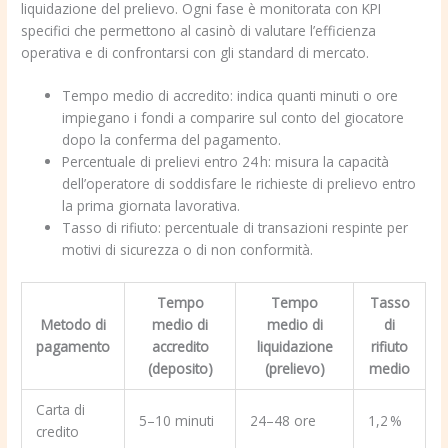
liquidazione del prelievo. Ogni fase è monitorata con KPI
specifici che permettono al casinò di valutare l’efficienza
operativa e di confrontarsi con gli standard di mercato.
Tempo medio di accredito: indica quanti minuti o ore
impiegano i fondi a comparire sul conto del giocatore
dopo la conferma del pagamento.
Percentuale di prelievi entro 24 h: misura la capacità
dell’operatore di soddisfare le richieste di prelievo entro
la prima giornata lavorativa.
Tasso di rifiuto: percentuale di transazioni respinte per
motivi di sicurezza o di non conformità.
Tempo
Tempo
Tasso
Metodo di
medio di
medio di
di
pagamento
accredito
liquidazione
rifiuto
(deposito)
(prelievo)
medio
Carta di
5–10 minuti
24–48 ore
1,2 %
credito