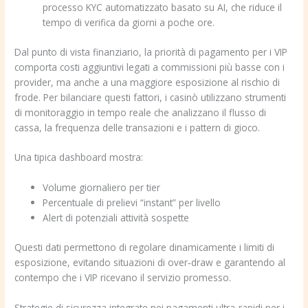
processo KYC automatizzato basato su AI, che riduce il
tempo di verifica da giorni a poche ore.
Dal punto di vista finanziario, la priorità di pagamento per i VIP
comporta costi aggiuntivi legati a commissioni più basse con i
provider, ma anche a una maggiore esposizione al rischio di
frode. Per bilanciare questi fattori, i casinò utilizzano strumenti
di monitoraggio in tempo reale che analizzano il flusso di
cassa, la frequenza delle transazioni e i pattern di gioco.
Una tipica dashboard mostra:
Volume giornaliero per tier
Percentuale di prelievi “instant” per livello
Alert di potenziali attività sospette
Questi dati permettono di regolare dinamicamente i limiti di
esposizione, evitando situazioni di over‑draw e garantendo al
contempo che i VIP ricevano il servizio promesso.
Strategie di sicurezza integrate nei pagamenti ultra‑rapidi per i