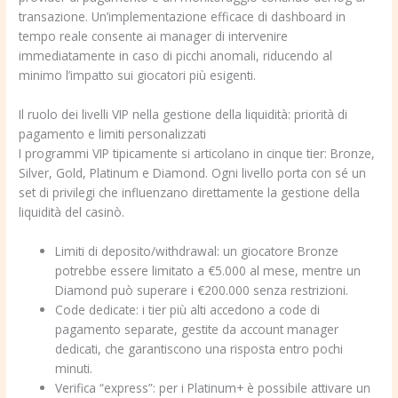
transazione. Un’implementazione efficace di dashboard in
tempo reale consente ai manager di intervenire
immediatamente in caso di picchi anomali, riducendo al
minimo l’impatto sui giocatori più esigenti.
Il ruolo dei livelli VIP nella gestione della liquidità: priorità di
pagamento e limiti personalizzati
I programmi VIP tipicamente si articolano in cinque tier: Bronze,
Silver, Gold, Platinum e Diamond. Ogni livello porta con sé un
set di privilegi che influenzano direttamente la gestione della
liquidità del casinò.
Limiti di deposito/withdrawal: un giocatore Bronze
potrebbe essere limitato a €5.000 al mese, mentre un
Diamond può superare i €200.000 senza restrizioni.
Code dedicate: i tier più alti accedono a code di
pagamento separate, gestite da account manager
dedicati, che garantiscono una risposta entro pochi
minuti.
Verifica “express”: per i Platinum+ è possibile attivare un