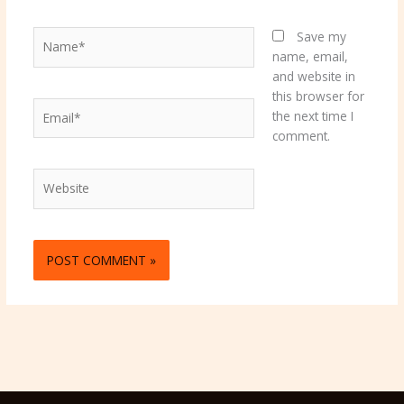
Name*
Save my
name, email,
and website in
this browser for
Email*
the next time I
comment.
Website