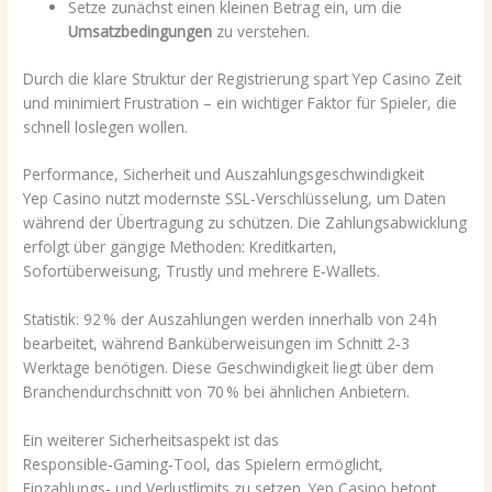
Setze zunächst einen kleinen Betrag ein, um die
Umsatzbedingungen
zu verstehen.
Durch die klare Struktur der Registrierung spart Yep Casino Zeit
und minimiert Frustration – ein wichtiger Faktor für Spieler, die
schnell loslegen wollen.
Performance, Sicherheit und Auszahlungsgeschwindigkeit
Yep Casino nutzt modernste SSL‑Verschlüsselung, um Daten
während der Übertragung zu schützen. Die Zahlungsabwicklung
erfolgt über gängige Methoden: Kreditkarten,
Sofortüberweisung, Trustly und mehrere E‑Wallets.
Statistik: 92 % der Auszahlungen werden innerhalb von 24 h
bearbeitet, während Banküberweisungen im Schnitt 2‑3
Werktage benötigen. Diese Geschwindigkeit liegt über dem
Branchendurchschnitt von 70 % bei ähnlichen Anbietern.
Ein weiterer Sicherheitsaspekt ist das
Responsible‑Gaming‑Tool, das Spielern ermöglicht,
Einzahlungs‑ und Verlustlimits zu setzen. Yep Casino betont,