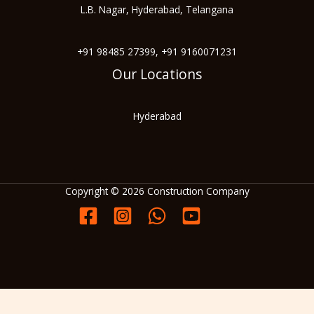
L.B. Nagar, Hyderabad, Telangana
+91 98485 27399, +91 9160071231
Our Locations
Hyderabad
Copyright © 2026 Construction Company