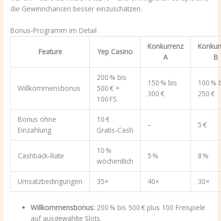
die Gewinnchancen besser einzuschätzen.
Bonus‑Programm im Detail
Konkurrenz
Konkur
Feature
Yep Casino
A
B
200 % bis
150 % bis
100 % b
Willkommensbonus
500 € +
300 €
250 €
100 FS
Bonus ohne
10 €
–
5 €
Einzahlung
Gratis‑Cash
10 %
Cashback‑Rate
5 %
8 %
wöchentlich
Umsatzbedingungen
35×
40×
30×
Willkommensbonus:
200 % bis 500 € plus 100 Freispiele
auf ausgewählte Slots.