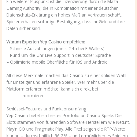
Ein weiterer Pluspunkt ist die Lizenzierung durch die Malta
Gaming Authority, die in Kombination mit einer deutschen
Datenschutz‑Erklärung ein hohes Maß an Vertrauen schafft.
Spieler erhalten sofortige Bestätigung, dass ihr Geld und ihre
Daten sicher sind.
Warum Experten Yep Casino empfehlen:
– Schnelle Auszahlungen (meist 24 h bei E‑Wallets)
– Rund‑um‑die‑Uhr‑Live‑Support in deutscher Sprache
– Optimierte mobile Oberfläche für iOS und Android
All diese Merkmale machen das Casino zu einer soliden Wahl
für Einsteiger und erfahrene Spieler. Wer mehr über die
Plattform erfahren möchte, kann sich direkt bei
Yep Casino Bet
offiziell
informieren.
Schlüssel‑Features und Funktionsumfang
Yep Casino bietet ein breites Portfolio an Casino Spiele. Die
Slots stammen von führenden Software‑Herstellern wie NetEnt,
Play’n GO und Pragmatic Play. Alle Titel zeigen die RTP‑Werte
klar an – durchschnittlich 96,2 % – und ermöglichen es Spielern,