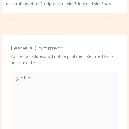
das umfangreiche Spielportfolio. Viel Erfolg und viel Spaß!
←
Previous Post
Next Post
→
Leave a Comment
Your email address will not be published.
Required fields
are marked
*
Type
here..