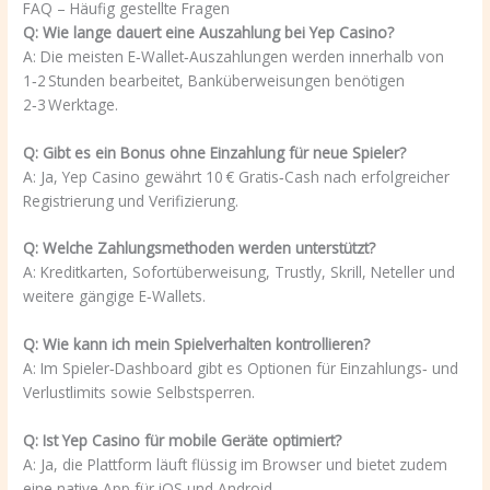
FAQ – Häufig gestellte Fragen
Q: Wie lange dauert eine Auszahlung bei Yep Casino?
A: Die meisten E‑Wallet‑Auszahlungen werden innerhalb von
1‑2 Stunden bearbeitet, Banküberweisungen benötigen
2‑3 Werktage.
Q: Gibt es ein Bonus ohne Einzahlung für neue Spieler?
A: Ja, Yep Casino gewährt 10 € Gratis‑Cash nach erfolgreicher
Registrierung und Verifizierung.
Q: Welche Zahlungsmethoden werden unterstützt?
A: Kreditkarten, Sofortüberweisung, Trustly, Skrill, Neteller und
weitere gängige E‑Wallets.
Q: Wie kann ich mein Spielverhalten kontrollieren?
A: Im Spieler‑Dashboard gibt es Optionen für Einzahlungs‑ und
Verlustlimits sowie Selbstsperren.
Q: Ist Yep Casino für mobile Geräte optimiert?
A: Ja, die Plattform läuft flüssig im Browser und bietet zudem
eine native App für iOS und Android.