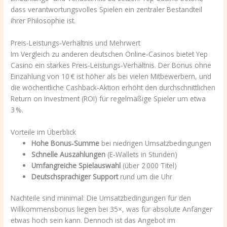
dass verantwortungsvolles Spielen ein zentraler Bestandteil
ihrer Philosophie ist.
Preis‑Leistungs‑Verhältnis und Mehrwert
Im Vergleich zu anderen deutschen Online‑Casinos bietet Yep
Casino ein starkes Preis‑Leistungs‑Verhältnis. Der Bonus ohne
Einzahlung von 10 € ist höher als bei vielen Mitbewerbern, und
die wöchentliche Cashback‑Aktion erhöht den durchschnittlichen
Return on Investment (ROI) für regelmäßige Spieler um etwa
3 %.
Vorteile im Überblick
Hohe Bonus‑Summe
bei niedrigen Umsatzbedingungen
Schnelle Auszahlungen
(E‑Wallets in Stunden)
Umfangreiche Spielauswahl
(über 2 000 Titel)
Deutschsprachiger Support
rund um die Uhr
Nachteile sind minimal: Die Umsatzbedingungen für den
Willkommensbonus liegen bei 35×, was für absolute Anfänger
etwas hoch sein kann. Dennoch ist das Angebot im