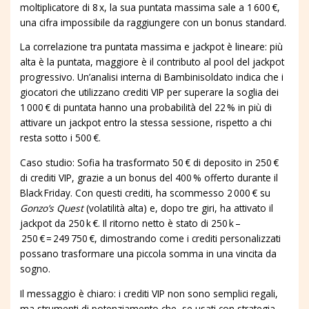
moltiplicatore di 8 x, la sua puntata massima sale a 1 600 €,
una cifra impossibile da raggiungere con un bonus standard.
La correlazione tra puntata massima e jackpot è lineare: più
alta è la puntata, maggiore è il contributo al pool del jackpot
progressivo. Un’analisi interna di Bambinisoldato indica che i
giocatori che utilizzano crediti VIP per superare la soglia dei
1 000 € di puntata hanno una probabilità del 22 % in più di
attivare un jackpot entro la stessa sessione, rispetto a chi
resta sotto i 500 €.
Caso studio: Sofia ha trasformato 50 € di deposito in 250 €
di crediti VIP, grazie a un bonus del 400 % offerto durante il
Black Friday. Con questi crediti, ha scommesso 2 000 € su
Gonzo’s Quest
(volatilità alta) e, dopo tre giri, ha attivato il
jackpot da 250 k €. Il ritorno netto è stato di 250 k –
250 € = 249 750 €, dimostrando come i crediti personalizzati
possano trasformare una piccola somma in una vincita da
sogno.
Il messaggio è chiaro: i crediti VIP non sono semplici regali,
ma strumenti di potenziamento che, se usati con strategia,