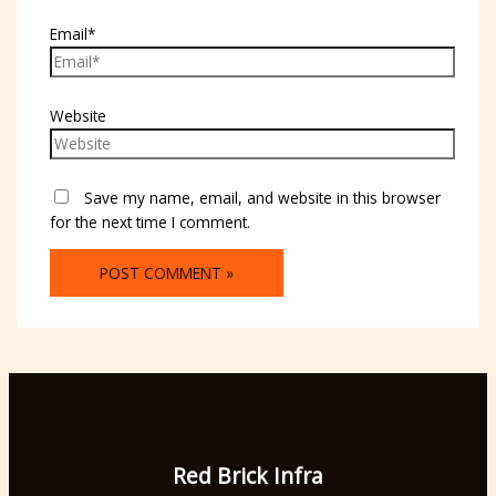
Email*
Website
Save my name, email, and website in this browser
for the next time I comment.
Red Brick Infra