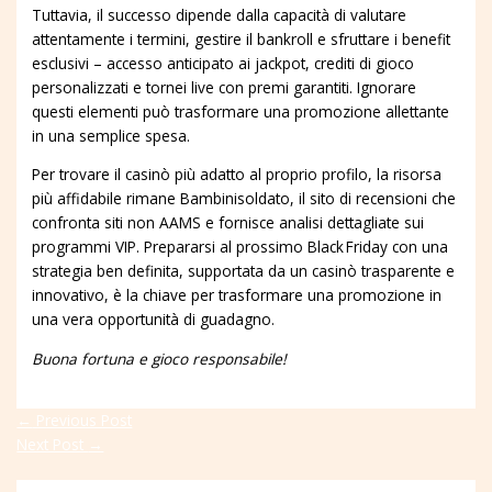
Tuttavia, il successo dipende dalla capacità di valutare
attentamente i termini, gestire il bankroll e sfruttare i benefit
esclusivi – accesso anticipato ai jackpot, crediti di gioco
personalizzati e tornei live con premi garantiti. Ignorare
questi elementi può trasformare una promozione allettante
in una semplice spesa.
Per trovare il casinò più adatto al proprio profilo, la risorsa
più affidabile rimane Bambinisoldato, il sito di recensioni che
confronta siti non AAMS e fornisce analisi dettagliate sui
programmi VIP. Prepararsi al prossimo Black Friday con una
strategia ben definita, supportata da un casinò trasparente e
innovativo, è la chiave per trasformare una promozione in
una vera opportunità di guadagno.
Buona fortuna e gioco responsabile!
←
Previous Post
Next Post
→