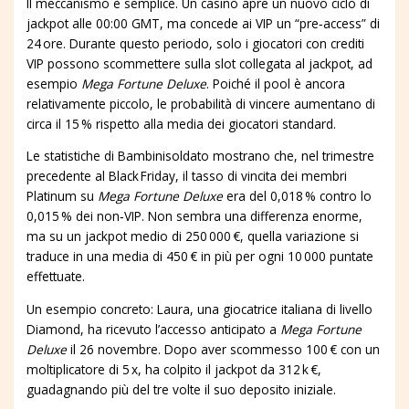
Il meccanismo è semplice. Un casinò apre un nuovo ciclo di
jackpot alle 00:00 GMT, ma concede ai VIP un “pre‑access” di
24 ore. Durante questo periodo, solo i giocatori con crediti
VIP possono scommettere sulla slot collegata al jackpot, ad
esempio
Mega Fortune Deluxe
. Poiché il pool è ancora
relativamente piccolo, le probabilità di vincere aumentano di
circa il 15 % rispetto alla media dei giocatori standard.
Le statistiche di Bambinisoldato mostrano che, nel trimestre
precedente al Black Friday, il tasso di vincita dei membri
Platinum su
Mega Fortune Deluxe
era del 0,018 % contro lo
0,015 % dei non‑VIP. Non sembra una differenza enorme,
ma su un jackpot medio di 250 000 €, quella variazione si
traduce in una media di 450 € in più per ogni 10 000 puntate
effettuate.
Un esempio concreto: Laura, una giocatrice italiana di livello
Diamond, ha ricevuto l’accesso anticipato a
Mega Fortune
Deluxe
il 26 novembre. Dopo aver scommesso 100 € con un
moltiplicatore di 5 x, ha colpito il jackpot da 312 k €,
guadagnando più del tre volte il suo deposito iniziale.