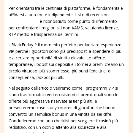
Per orientarsi tra le centinaia di piattaforme, è fondamentale
affidarsi a una fonte indipendente. Il sito di recensioni
casino
non aams sicuri
è riconosciuto come punto di riferimento
per confrontare i migliori siti non AAMS, valutando licenze,
RTP medio e trasparenza dei termini.
Il Black Friday è il momento perfetto per lanciare esperienze
VIP perché i giocatori sono già predisposti a spendere di più
e a cercare opportunità di vincita elevate. Le offerte
temporanee, i boost sui depositi e i tornei a premi creano un
circolo virtuoso: più scommesse, più punti fedeltà e, di
conseguenza, jackpot più alti.
Nel seguito dell’articolo vedremo come i programmi VIP si
siano trasformati in veri ecosistemi di premi, quali sono le
offerte più aggressive riservate ai tier più alti, e
presenteremo case study concreti di giocatori che hanno
convertito un semplice bonus in una vincita da sei cifre.
Concluderemo con una checklist per scegliere il casinò più
redditizio, con un occhio attento alla sicurezza e alla