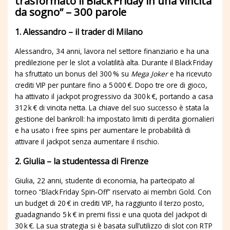
trasformato il Black Friday in una vincita
da sogno” – 300 parole
1. Alessandro – il trader di Milano
Alessandro, 34 anni, lavora nel settore finanziario e ha una
predilezione per le slot a volatilità alta. Durante il Black Friday
ha sfruttato un bonus del 300 % su
Mega Joker
e ha ricevuto
crediti VIP per puntare fino a 5 000 €. Dopo tre ore di gioco,
ha attivato il jackpot progressivo da 300 k €, portando a casa
312 k € di vincita netta. La chiave del suo successo è stata la
gestione del bankroll: ha impostato limiti di perdita giornalieri
e ha usato i free spins per aumentare le probabilità di
attivare il jackpot senza aumentare il rischio.
2. Giulia – la studentessa di Firenze
Giulia, 22 anni, studente di economia, ha partecipato al
torneo “Black Friday Spin‑Off” riservato ai membri Gold. Con
un budget di 20 € in crediti VIP, ha raggiunto il terzo posto,
guadagnando 5 k € in premi fissi e una quota del jackpot di
30 k €. La sua strategia si è basata sull’utilizzo di slot con RTP