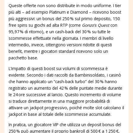
Queste offerte non sono distribuite in modo uniforme. I tier
più alti – ad esempio Platinum e Diamond – ricevono boost
più aggressivi: un bonus del 250 % sul primo deposito, 150
free spins su giochi ad alta RTP (come
Gonzo’s Quest
con
95,97 % di ritorno), e un cash‑back del 30 % su tutte le
scommesse effettuate nella giornata. I membri di livello
intermedio, invece, ottengono versioni ridotte di questi
benefit, mentre i giocatori standard ricevono solo un
pacchetto base.
L’impatto di questi boost sui volumi di scommessa è
evidente. Secondo i dati raccolti da Bambinisoldato, i casinò
che hanno applicato un “cash‑back turbo” del 30 % hanno
registrato un aumento del 42 % delle puntate medie durante
le 24 ore successive al lancio. Questo incremento di volume
si traduce direttamente in una maggiore probabilità di
attivare un jackpot progressivo, poiché molte slot calcolano il
jackpot in base al totale delle scommesse accumulate.
In pratica, un giocatore VIP che utilizza un deposit bonus del
250 % può aumentare il proprio bankroll di 500 € a 1 250 €,