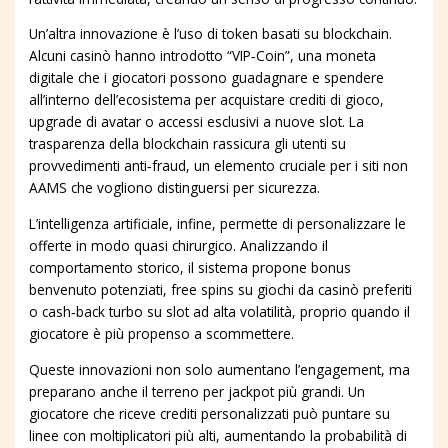
Un’altra innovazione è l’uso di token basati su blockchain.
Alcuni casinò hanno introdotto “VIP‑Coin”, una moneta
digitale che i giocatori possono guadagnare e spendere
all’interno dell’ecosistema per acquistare crediti di gioco,
upgrade di avatar o accessi esclusivi a nuove slot. La
trasparenza della blockchain rassicura gli utenti su
provvedimenti anti‑fraud, un elemento cruciale per i siti non
AAMS che vogliono distinguersi per sicurezza.
L’intelligenza artificiale, infine, permette di personalizzare le
offerte in modo quasi chirurgico. Analizzando il
comportamento storico, il sistema propone bonus
benvenuto potenziati, free spins su giochi da casinò preferiti
o cash‑back turbo su slot ad alta volatilità, proprio quando il
giocatore è più propenso a scommettere.
Queste innovazioni non solo aumentano l’engagement, ma
preparano anche il terreno per jackpot più grandi. Un
giocatore che riceve crediti personalizzati può puntare su
linee con moltiplicatori più alti, aumentando la probabilità di