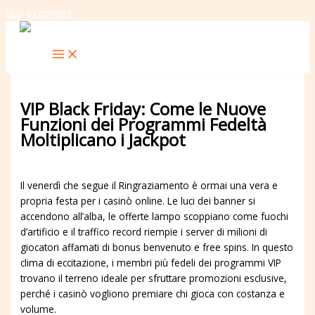
Skip to content
VIP Black Friday: Come le Nuove
Funzioni dei Programmi Fedeltà
Moltiplicano i Jackpot
Leave a Comment
/
Uncategorized
/ By
redbrick
Il venerdì che segue il Ringraziamento è ormai una vera e
propria festa per i casinò online. Le luci dei banner si
accendono all’alba, le offerte lampo scoppiano come fuochi
d’artificio e il traffico record riempie i server di milioni di
giocatori affamati di bonus benvenuto e free spins. In questo
clima di eccitazione, i membri più fedeli dei programmi VIP
trovano il terreno ideale per sfruttare promozioni esclusive,
perché i casinò vogliono premiare chi gioca con costanza e
volume.