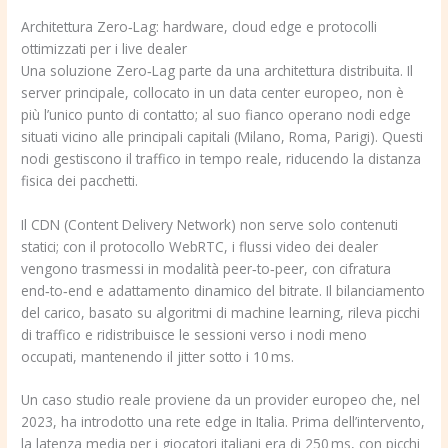
Architettura Zero‑Lag: hardware, cloud edge e protocolli
ottimizzati per i live dealer
Una soluzione Zero‑Lag parte da una architettura distribuita. Il
server principale, collocato in un data center europeo, non è
più l’unico punto di contatto; al suo fianco operano nodi edge
situati vicino alle principali capitali (Milano, Roma, Parigi). Questi
nodi gestiscono il traffico in tempo reale, riducendo la distanza
fisica dei pacchetti.
Il CDN (Content Delivery Network) non serve solo contenuti
statici; con il protocollo WebRTC, i flussi video dei dealer
vengono trasmessi in modalità peer‑to‑peer, con cifratura
end‑to‑end e adattamento dinamico del bitrate. Il bilanciamento
del carico, basato su algoritmi di machine learning, rileva picchi
di traffico e ridistribuisce le sessioni verso i nodi meno
occupati, mantenendo il jitter sotto i 10 ms.
Un caso studio reale proviene da un provider europeo che, nel
2023, ha introdotto una rete edge in Italia. Prima dell’intervento,
la latenza media per i giocatori italiani era di 250 ms, con picchi