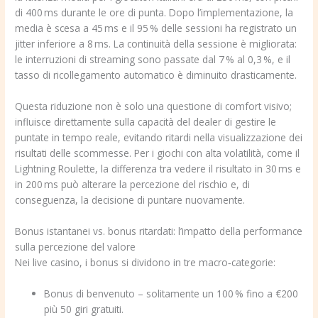
di 400 ms durante le ore di punta. Dopo l’implementazione, la
media è scesa a 45 ms e il 95 % delle sessioni ha registrato un
jitter inferiore a 8 ms. La continuità della sessione è migliorata:
le interruzioni di streaming sono passate dal 7 % al 0,3 %, e il
tasso di ricollegamento automatico è diminuito drasticamente.
Questa riduzione non è solo una questione di comfort visivo;
influisce direttamente sulla capacità del dealer di gestire le
puntate in tempo reale, evitando ritardi nella visualizzazione dei
risultati delle scommesse. Per i giochi con alta volatilità, come il
Lightning Roulette, la differenza tra vedere il risultato in 30 ms e
in 200 ms può alterare la percezione del rischio e, di
conseguenza, la decisione di puntare nuovamente.
Bonus istantanei vs. bonus ritardati: l’impatto della performance
sulla percezione del valore
Nei live casino, i bonus si dividono in tre macro‑categorie:
Bonus di benvenuto – solitamente un 100 % fino a €200
più 50 giri gratuiti.