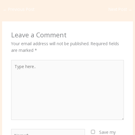
←
Previous Post
Next Post
→
Leave a Comment
Your email address will not be published.
Required fields
are marked
*
Type
here..
Name*
Save my