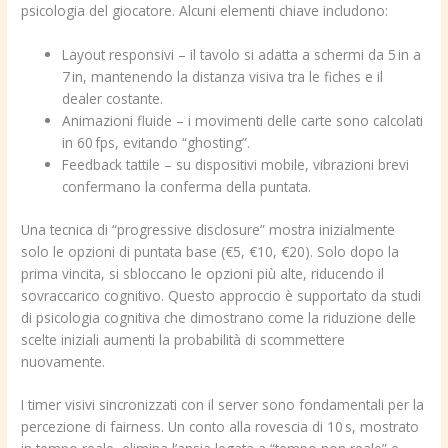
psicologia del giocatore. Alcuni elementi chiave includono:
Layout responsivi – il tavolo si adatta a schermi da 5 in a
7 in, mantenendo la distanza visiva tra le fiches e il
dealer costante.
Animazioni fluide – i movimenti delle carte sono calcolati
in 60 fps, evitando “ghosting”.
Feedback tattile – su dispositivi mobile, vibrazioni brevi
confermano la conferma della puntata.
Una tecnica di “progressive disclosure” mostra inizialmente
solo le opzioni di puntata base (€5, €10, €20). Solo dopo la
prima vincita, si sbloccano le opzioni più alte, riducendo il
sovraccarico cognitivo. Questo approccio è supportato da studi
di psicologia cognitiva che dimostrano come la riduzione delle
scelte iniziali aumenti la probabilità di scommettere
nuovamente.
I timer visivi sincronizzati con il server sono fondamentali per la
percezione di fairness. Un conto alla rovescia di 10 s, mostrato